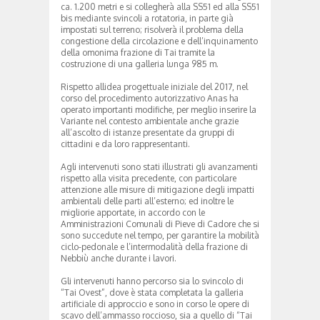
ca. 1.200 metri e si collegherà alla SS51 ed alla SS51
bis mediante svincoli a rotatoria, in parte già
impostati sul terreno; risolverà il problema della
congestione della circolazione e dell’inquinamento
della omonima frazione di Tai tramite la
costruzione di una galleria lunga 985 m.
Rispetto allidea progettuale iniziale del 2017, nel
corso del procedimento autorizzativo Anas ha
operato importanti modifiche, per meglio inserire la
Variante nel contesto ambientale anche grazie
all’ascolto di istanze presentate da gruppi di
cittadini e da loro rappresentanti.
Agli intervenuti sono stati illustrati gli avanzamenti
rispetto alla visita precedente, con particolare
attenzione alle misure di mitigazione degli impatti
ambientali delle parti all’esterno; ed inoltre le
migliorie apportate, in accordo con le
Amministrazioni Comunali di Pieve di Cadore che si
sono succedute nel tempo, per garantire la mobilità
ciclo-pedonale e l’intermodalità della frazione di
Nebbiù anche durante i lavori.
Gli intervenuti hanno percorso sia lo svincolo di
“Tai Ovest”, dove è stata completata la galleria
artificiale di approccio e sono in corso le opere di
scavo dell’ammasso roccioso, sia a quello di “Tai