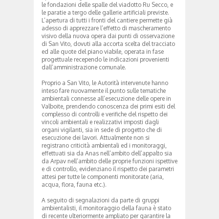
le fondazioni delle spalle del viadotto Ru Secco, e
le paratie a tergo delle gallerie artificiali previste.
L’apertura di tutti i fronti del cantiere permette già
adesso di apprezzare l’effetto di mascheramento
visivo della nuova opera dai punti di osservazione
di San Vito, dovuti alla accorta scelta del tracciato
ed alle quote del piano viabile, operata in fase
progettuale recependo le indicazioni provenienti
dall’amministrazione comunale.
Proprio a San Vito, le Autorità intervenute hanno
inteso fare nuovamente il punto sulle tematiche
ambientali connesse all’esecuzione delle opere in
Valboite, prendendo conoscenza dei primi esiti del
complesso di controlli e verifiche del rispetto dei
vincoli ambientali e realizzativi imposti dagli
organi vigilanti, sia in sede di progetto che di
esecuzione dei lavori. Attualmente non si
registrano criticità ambientali ed i monitoraggi,
effettuati sia da Anas nell’ambito dell’appalto sia
da Arpav nell’ambito delle proprie funzioni ispettive
e di controllo, evidenziano il rispetto dei parametri
attesi per tutte le componenti monitorate (aria,
acqua, flora, fauna etc.).
A seguito di segnalazioni da parte di gruppi
ambientalisti, il monitoraggio della fauna è stato
di recente ulteriormente ampliato per garantire la