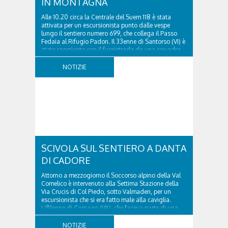
IN MONTAGNA
Alle 10.20 circa la Centrale del Suem 118 è stata
attivata per un escursionista punto dalle vespe
lungo il sentiero numero 699, che collega il Passo
Fedaia al Rifugio Padon. Il 33enne di Santorso (VI) è
stato raggiunto con il fuoristrada da una squadra
del Soccorso alpino della Val Pettorina...
NOTIZIE
SCIVOLA SUL SENTIERO A DANTA
DI CADORE
Attorno a mezzogiorno il Soccorso alpino della Val
Comelico è intervenuto alla Settima Stazione della
Via Crucis di Col Piedo, sotto Valmaden, per un
escursionista che si era fatto male alla caviglia.
L'81enne di Carnago (VA), che faceva parte di una
comitiva e aveva riportato un trauma...
NOTIZIE