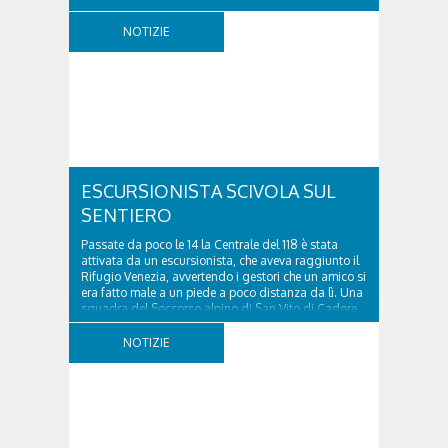
località Diassa, in Val d’Oten, nel comune di Calalzo
di Cadore, per liberare una strada rimasta bloccata
NOTIZIE
a seguito di una frana verificatasi intorno alle ore
18:00 di ieri. Le ruspe dei GOS...
ESCURSIONISTA SCIVOLA SUL
SENTIERO
Passate da poco le 14 la Centrale del 118 è stata
attivata da un escursionista, che aveva raggiunto il
Rifugio Venezia, avvertendo i gestori che un amico si
era fatto male a un piede a poco distanza da lì. Una
squadra del Soccorso alpino di San Vito di Cadore
ha quindi raggiunto l'infortunato...
NOTIZIE