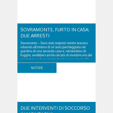
SOVRAMONTE, FURTO IN CASA:
DUE ARRESTI
Sovramonte – Sono stati sorpresi mentre stavano
rubando all’interno di un’auto parcheggiata nel
giardino di una seconda casa e, nel tentativo di
fuggire, avrebbero anche cercato di investire uno dei
proprietari. La fuga è però durata poco: grazie alla
tempestiva chiamata al 112 e all’intervento...
NOTIZIE
DUE INTERVENTI DI SOCCORSO