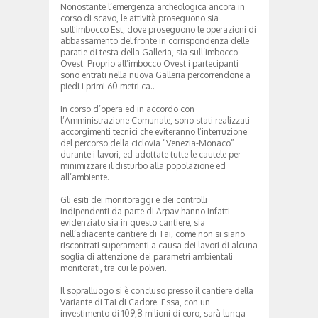
Nonostante l’emergenza archeologica ancora in
corso di scavo, le attività proseguono sia
sull’imbocco Est, dove proseguono le operazioni di
abbassamento del fronte in corrispondenza delle
paratie di testa della Galleria, sia sull’imbocco
Ovest. Proprio all’imbocco Ovest i partecipanti
sono entrati nella nuova Galleria percorrendone a
piedi i primi 60 metri ca..
In corso d’opera ed in accordo con
l’Amministrazione Comunale, sono stati realizzati
accorgimenti tecnici che eviteranno l’interruzione
del percorso della ciclovia “Venezia-Monaco”
durante i lavori, ed adottate tutte le cautele per
minimizzare il disturbo alla popolazione ed
all’ambiente.
Gli esiti dei monitoraggi e dei controlli
indipendenti da parte di Arpav hanno infatti
evidenziato sia in questo cantiere, sia
nell’adiacente cantiere di Tai, come non si siano
riscontrati superamenti a causa dei lavori di alcuna
soglia di attenzione dei parametri ambientali
monitorati, tra cui le polveri.
Il sopralluogo si è concluso presso il cantiere della
Variante di Tai di Cadore. Essa, con un
investimento di 109,8 milioni di euro, sarà lunga