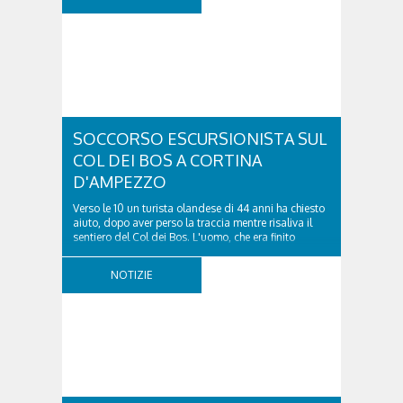
SOCCORSO ESCURSIONISTA SUL
COL DEI BOS A CORTINA
D'AMPEZZO
Verso le 10 un turista olandese di 44 anni ha chiesto
aiuto, dopo aver perso la traccia mentre risaliva il
sentiero del Col dei Bos. L'uomo, che era finito
incrodato sulla parete, sotto la verticale allo storico
ospedale militare, tra la Ferrata truppe alpine e le
NOTIZIE
Torri del Falzarego, era...