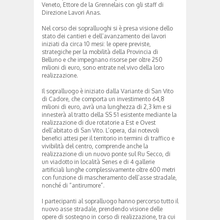
Veneto, Ettore de la Grennelais con gli staff di
Direzione Lavori Anas.
Nel corso dei sopralluoghi si è presa visione dello
stato dei cantieri e dell’avanzamento dei lavori
iniziati da circa 10 mesi: le opere previste,
strategiche per la mobilità della Provincia di
Belluno e che impegnano risorse per oltre 250
milioni di euro, sono entrate nel vivo della loro
realizzazione.
Il sopralluogo è iniziato dalla Variante di San Vito
di Cadore, che comporta un investimento 64,8
milioni di euro, avrà una lunghezza di 2,3 km e si
innesterà al tratto della SS 51 esistente mediante la
realizzazione di due rotatorie a Est e Ovest
dell’abitato di San Vito. L’opera, dai notevoli
benefici attesi per il territorio in termini di traffico e
vivibilità del centro, comprende anche la
realizzazione di un nuovo ponte sul Ru Secco, di
un viadotto in località Senes e di 4 gallerie
artificiali lunghe complessivamente oltre 600 metri
con funzione di mascheramento dell’asse stradale,
nonché di “antirumore”.
I partecipanti al sopralluogo hanno percorso tutto il
nuovo asse stradale, prendendo visione delle
opere di sostegno in corso di realizzazione, tra cui