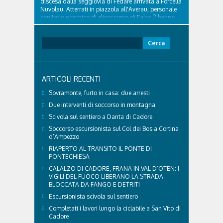
discesa dalla seggiovia di Fedare arrivata a Forcella
Nuvolau. Atterrati in piazzola all'Averau, personale
sanitario e tecnico di elisoccorso di Falco 2 hanno
raggiunto il 74enne di Teolo...
Ricerca
per:
ARTICOLI RECENTI
Sovramonte, furto in casa: due arresti
Due interventi di soccorso in montagna
Scivola sul sentiero a Danta di Cadore
Soccorso escursionista sul Col dei Bos a Cortina
d’Ampezzo
RIAPERTO AL TRANSITO IL PONTE DI
PONTECHIESA
CALALZO DI CADORE, FRANA IN VAL D’OTEN: I
VIGILI DEL FUOCO LIBERANO LA STRADA
BLOCCATA DA FANGO E DETRITI
Escursionista scivola sul sentiero
Completati i lavori lungo la ciclabile a San Vito di
Cadore