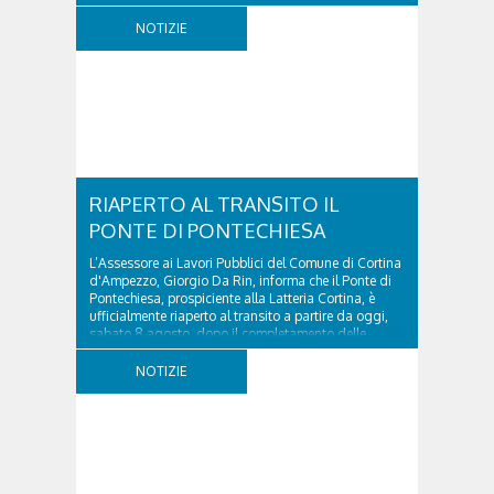
ospedale militare, tra la Ferrata truppe alpine e le
NOTIZIE
Torri del Falzarego, era...
RIAPERTO AL TRANSITO IL
PONTE DI PONTECHIESA
L’Assessore ai Lavori Pubblici del Comune di Cortina
d'Ampezzo, Giorgio Da Rin, informa che il Ponte di
Pontechiesa, prospiciente alla Latteria Cortina, è
ufficialmente riaperto al transito a partire da oggi,
sabato 8 agosto, dopo il completamento delle
verifiche e il positivo collaudo...
NOTIZIE