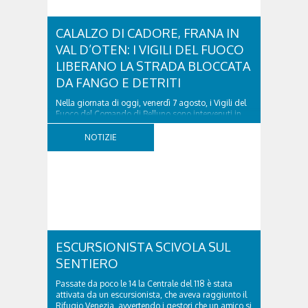
CALALZO DI CADORE, FRANA IN
VAL D’OTEN: I VIGILI DEL FUOCO
LIBERANO LA STRADA BLOCCATA
DA FANGO E DETRITI
Nella giornata di oggi, venerdì 7 agosto, i Vigili del
Fuoco del Comando di Belluno sono intervenuti in
località Diassa, in Val d’Oten, nel comune di Calalzo
di Cadore, per liberare una strada rimasta bloccata
NOTIZIE
a seguito di una frana verificatasi intorno alle ore
18:00 di ieri. Le ruspe dei GOS...
ESCURSIONISTA SCIVOLA SUL
SENTIERO
Passate da poco le 14 la Centrale del 118 è stata
attivata da un escursionista, che aveva raggiunto il
Rifugio Venezia, avvertendo i gestori che un amico si