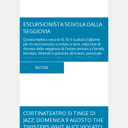
ESCURSIONISTA SCIVOLA DALLA
SEGGIOVIA
Questa mattina verso le 10.30 è scattato l'allarme
per un escursionista scivolato a terra, nella fase di
discesa dalla seggiovia di Fedare arrivata a Forcella
Nuvolau. Atterrati in piazzola all'Averau, personale
sanitario e tecnico di elisoccorso di Falco 2 hanno
raggiunto il 74enne di Teolo...
NOTIZIE
CORTINATEATRO SI TINGE DI
JAZZ: DOMENICA 9 AGOSTO THE
TWISTERS WHIT ALICE VIOLATO