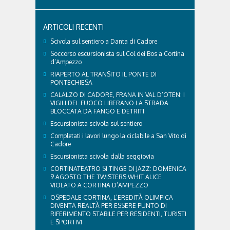
Giochi ha prestato assistenza sanitaria ad atleti,
delegazioni e pubblico, sta per entrare in una...
ARTICOLI RECENTI
Scivola sul sentiero a Danta di Cadore
Soccorso escursionista sul Col dei Bos a Cortina
d’Ampezzo
RIAPERTO AL TRANSITO IL PONTE DI
PONTECHIESA
CALALZO DI CADORE, FRANA IN VAL D’OTEN: I
VIGILI DEL FUOCO LIBERANO LA STRADA
BLOCCATA DA FANGO E DETRITI
Escursionista scivola sul sentiero
Completati i lavori lungo la ciclabile a San Vito di
Cadore
Escursionista scivola dalla seggiovia
CORTINATEATRO SI TINGE DI JAZZ: DOMENICA
9 AGOSTO THE TWISTERS WHIT ALICE
VIOLATO A CORTINA D’AMPEZZO
OSPEDALE CORTINA, L’EREDITÀ OLIMPICA
DIVENTA REALTÀ PER ESSERE PUNTO DI
RIFERIMENTO STABILE PER RESIDENTI, TURISTI
E SPORTIVI