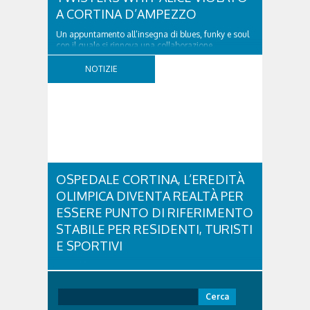
A CORTINA D’AMPEZZO
Un appuntamento all’insegna di blues, funky e soul
con il quale si rinnova una collaborazione
collaudata, quella con il Dolomiti Blues&Soul
Festival. Domenica 9 agosto alle 18.00 in piazza
NOTIZIE
Dibona andrà in scena uno show carico di groove,
con una collaudatissima sessione ritmica e...
OSPEDALE CORTINA, L’EREDITÀ
OLIMPICA DIVENTA REALTÀ PER
ESSERE PUNTO DI RIFERIMENTO
STABILE PER RESIDENTI, TURISTI
E SPORTIVI
L'eredità delle Olimpiadi e Paralimpiadi di Milano
Cortina continua a produrre effetti concreti sul
territorio dolomitico. Ospedale Cortina -
Ricerca
struttura parte di GVM Care & Research che durante i
per: