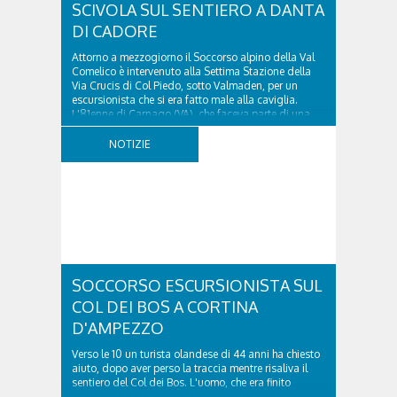
SCIVOLA SUL SENTIERO A DANTA
DI CADORE
Attorno a mezzogiorno il Soccorso alpino della Val
Comelico è intervenuto alla Settima Stazione della
Via Crucis di Col Piedo, sotto Valmaden, per un
escursionista che si era fatto male alla caviglia.
L'81enne di Carnago (VA), che faceva parte di una
comitiva e aveva riportato un trauma...
NOTIZIE
SOCCORSO ESCURSIONISTA SUL
COL DEI BOS A CORTINA
D'AMPEZZO
Verso le 10 un turista olandese di 44 anni ha chiesto
aiuto, dopo aver perso la traccia mentre risaliva il
sentiero del Col dei Bos. L'uomo, che era finito
incrodato sulla parete, sotto la verticale allo storico