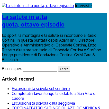
Interviste
La salute in alta
quota, ottavo episodio
Lo sport, la montagna e la salute si incontrano a Radio
Cortina. In questa puntata ospiti Adam Jmili Direttore
Operativo e Amministrativo di Ospedale Cortina, Enzo
Rizzato direttore sanitario di Ospedale Cortina e Stefano
Longo presidente di Fondazione Cortina. GVM Care &
Research –...
Ricerca per:
Articoli recenti
Escursionista scivola sul sentiero
Completati i lavori lungo la ciclabile a San Vito di
Cadore
Escursionista scivola dalla seggiovia
CORTINATEATRO SI TINGE DI JAZZ: DOMENICA 9