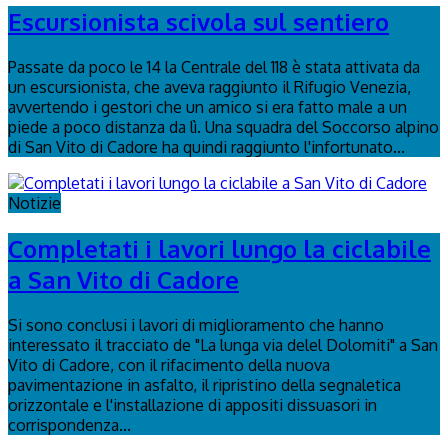
Escursionista scivola sul sentiero
Passate da poco le 14 la Centrale del 118 è stata attivata da
un escursionista, che aveva raggiunto il Rifugio Venezia,
avvertendo i gestori che un amico si era fatto male a un
piede a poco distanza da lì. Una squadra del Soccorso alpino
di San Vito di Cadore ha quindi raggiunto l'infortunato...
Notizie
Completati i lavori lungo la ciclabile
a San Vito di Cadore
Si sono conclusi i lavori di miglioramento che hanno
interessato il tracciato de "La lunga via delel Dolomiti" a San
Vito di Cadore, con il rifacimento della nuova
pavimentazione in asfalto, il ripristino della segnaletica
orizzontale e l'installazione di appositi dissuasori in
corrispondenza...