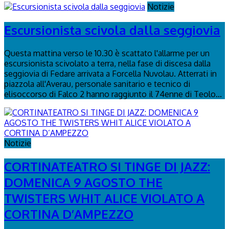
Notizie
Escursionista scivola dalla seggiovia
Questa mattina verso le 10.30 è scattato l'allarme per un
escursionista scivolato a terra, nella fase di discesa dalla
seggiovia di Fedare arrivata a Forcella Nuvolau. Atterrati in
piazzola all'Averau, personale sanitario e tecnico di
elisoccorso di Falco 2 hanno raggiunto il 74enne di Teolo...
Notizie
CORTINATEATRO SI TINGE DI JAZZ:
DOMENICA 9 AGOSTO THE
TWISTERS WHIT ALICE VIOLATO A
CORTINA D’AMPEZZO