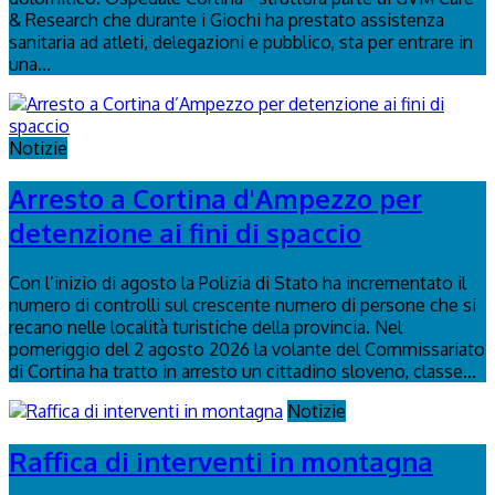
& Research che durante i Giochi ha prestato assistenza
sanitaria ad atleti, delegazioni e pubblico, sta per entrare in
una...
Notizie
Arresto a Cortina d'Ampezzo per
detenzione ai fini di spaccio
Con l’inizio di agosto la Polizia di Stato ha incrementato il
numero di controlli sul crescente numero di persone che si
recano nelle località turistiche della provincia. Nel
pomeriggio del 2 agosto 2026 la volante del Commissariato
di Cortina ha tratto in arresto un cittadino sloveno, classe...
Notizie
Raffica di interventi in montagna