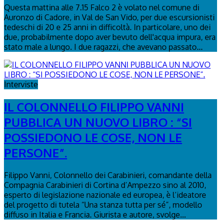
Questa mattina alle 7.15 Falco 2 è volato nel comune di
Auronzo di Cadore, in Val de San Vido, per due escursionisti
tedeschi di 20 e 25 anni in difficoltà. In particolare, uno dei
due, probabilmente dopo aver bevuto dell'acqua impura, era
stato male a lungo. I due ragazzi, che avevano passato...
Interviste
IL COLONNELLO FILIPPO VANNI
PUBBLICA UN NUOVO LIBRO : “SI
POSSIEDONO LE COSE, NON LE
PERSONE”.
Filippo Vanni, Colonnello dei Carabinieri, comandante della
Compagnia Carabinieri di Cortina d’Ampezzo sino al 2010,
esperto di legislazione nazionale ed europea, è l’ideatore
del progetto di tutela “Una stanza tutta per sé”, modello
diffuso in Italia e Francia. Giurista e autore, svolge...