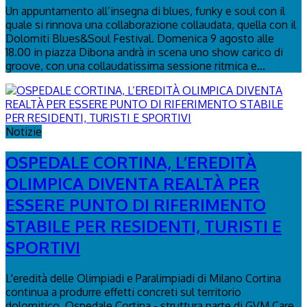
Un appuntamento all’insegna di blues, funky e soul con il
quale si rinnova una collaborazione collaudata, quella con il
Dolomiti Blues&Soul Festival. Domenica 9 agosto alle
18.00 in piazza Dibona andrà in scena uno show carico di
groove, con una collaudatissima sessione ritmica e...
Notizie
OSPEDALE CORTINA, L’EREDITÀ
OLIMPICA DIVENTA REALTÀ PER
ESSERE PUNTO DI RIFERIMENTO
STABILE PER RESIDENTI, TURISTI E
SPORTIVI
L'eredità delle Olimpiadi e Paralimpiadi di Milano Cortina
continua a produrre effetti concreti sul territorio
dolomitico. Ospedale Cortina - struttura parte di GVM Care