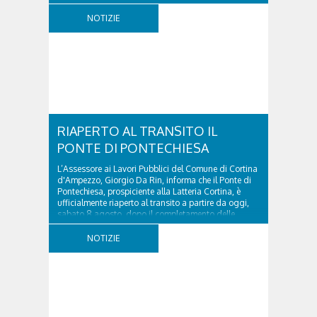
ospedale militare, tra la Ferrata truppe alpine e le
NOTIZIE
Torri del Falzarego, era...
RIAPERTO AL TRANSITO IL
PONTE DI PONTECHIESA
L’Assessore ai Lavori Pubblici del Comune di Cortina
d'Ampezzo, Giorgio Da Rin, informa che il Ponte di
Pontechiesa, prospiciente alla Latteria Cortina, è
ufficialmente riaperto al transito a partire da oggi,
sabato 8 agosto, dopo il completamento delle
verifiche e il positivo collaudo...
NOTIZIE