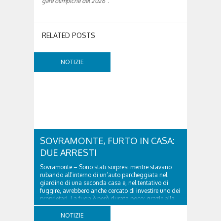
gare olimpiche del 2026
“.
RELATED POSTS
NOTIZIE
SOVRAMONTE, FURTO IN CASA:
DUE ARRESTI
Sovramonte – Sono stati sorpresi mentre stavano
rubando all’interno di un’auto parcheggiata nel
giardino di una seconda casa e, nel tentativo di
fuggire, avrebbero anche cercato di investire uno dei
proprietari. La fuga è però durata poco: grazie alla
tempestiva chiamata al 112 e all’intervento...
NOTIZIE