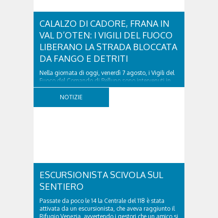
CALALZO DI CADORE, FRANA IN
VAL D’OTEN: I VIGILI DEL FUOCO
LIBERANO LA STRADA BLOCCATA
DA FANGO E DETRITI
Nella giornata di oggi, venerdì 7 agosto, i Vigili del
Fuoco del Comando di Belluno sono intervenuti in
località Diassa, in Val d’Oten, nel comune di Calalzo
di Cadore, per liberare una strada rimasta bloccata
NOTIZIE
a seguito di una frana verificatasi intorno alle ore
18:00 di ieri. Le ruspe dei GOS...
ESCURSIONISTA SCIVOLA SUL
SENTIERO
Passate da poco le 14 la Centrale del 118 è stata
attivata da un escursionista, che aveva raggiunto il
Rifugio Venezia, avvertendo i gestori che un amico si