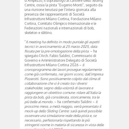
d’Ampezzo, il sopralluogo al cantiere dello Sliding
Centre, ossia la pista “Eugenio Monti”, seguito da
una riunione tenutasi per l’intera giornata alla
presenza dei rappresentanti di Società
Infrastrutture Milano Cortina, Fondazione Milano
Cortina, Comitato Olimpico Internazionale e le
Federazioni nazionali e internazionali di bob,
skeleton e slittino.
“
Il meeting ha definito in modo puntale gli aspetti
tecnici in avvicinamento al 25 marzo 2025, data
fissata per la pre-omologazione della pista
. – ha
spiegato l’Arch. Fabio Saldini, Commissario di
Governo e Amministratore Delegato di Società
Infrastrutture Milano Cortina 2026 –
Il
cronoprogramma dei lavori prosegue regolarmente
come già confermato, nei giorni scorsi, dall’impresa
Pizzarotti. Sono positivamente colpito dal clima di
collaborazione che si è creato tra i diversi
stakeholder, segno della volontà di lavorare e
raggiungere un obiettivo comune: ridare all’Italia la
pista da bob, già considerata, storicamente, tra le
più belle al mondo.
– ha confermato Saldini –
Il
prossimo mese, a metà maggio, verrà presentato il
mock-up dello Sliding Centre: sarà quindi possibile
osservare una simulazione reale della pista e, se
necessario, perfezionarla rispettando le più
stringenti norme in materia di sicurezza in vista delle