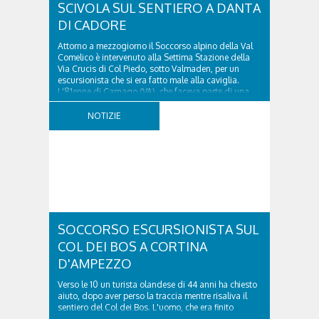
SCIVOLA SUL SENTIERO A DANTA
DI CADORE
Attorno a mezzogiorno il Soccorso alpino della Val
Comelico è intervenuto alla Settima Stazione della
Via Crucis di Col Piedo, sotto Valmaden, per un
escursionista che si era fatto male alla caviglia.
L'81enne di Carnago (VA), che faceva parte di una
comitiva e aveva riportato un trauma...
NOTIZIE
SOCCORSO ESCURSIONISTA SUL
COL DEI BOS A CORTINA
D'AMPEZZO
Verso le 10 un turista olandese di 44 anni ha chiesto
aiuto, dopo aver perso la traccia mentre risaliva il
sentiero del Col dei Bos. L'uomo, che era finito
incrodato sulla parete, sotto la verticale allo storico