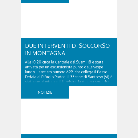
DUE INTERVENTI DI SOCCORSO
IN MONTAGNA
Alle 10.20 circa la Centrale del Suem 118 è stata
attivata per un escursionista punto dalle vespe
lungo il sentiero numero 699, che collega il Passo
Fedaia al Rifugio Padon. Il 33enne di Santorso (VI) è
stato raggiunto con il fuoristrada da una squadra
del Soccorso alpino della Val Pettorina...
NOTIZIE