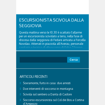
ESCURSIONISTA SCIVOLA DALLA
SEGGIOVIA
Questa mattina verso le 10.30 è scattato l'allarme
per un escursionista scivolato a terra, nella fase di
discesa dalla seggiovia di Fedare arrivata a Forcella
Nuvolau. Atterrati in piazzola all'Averau, personale
sanitario e tecnico di elisoccorso di Falco 2 hanno
raggiunto il 74enne di Teolo...
Ricerca
per:
ARTICOLI RECENTI
Sovramonte, furto in casa: due arresti
Due interventi di soccorso in montagna
Scivola sul sentiero a Danta di Cadore
Soccorso escursionista sul Col dei Bos a Cortina
d’Ampezzo