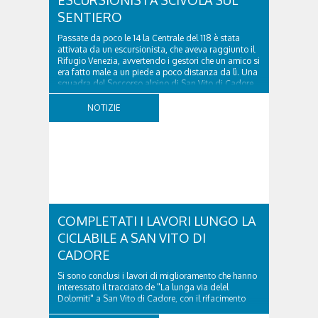
SENTIERO
Passate da poco le 14 la Centrale del 118 è stata
attivata da un escursionista, che aveva raggiunto il
Rifugio Venezia, avvertendo i gestori che un amico si
era fatto male a un piede a poco distanza da lì. Una
squadra del Soccorso alpino di San Vito di Cadore
ha quindi raggiunto l'infortunato...
NOTIZIE
COMPLETATI I LAVORI LUNGO LA
CICLABILE A SAN VITO DI
CADORE
Si sono conclusi i lavori di miglioramento che hanno
interessato il tracciato de "La lunga via delel
Dolomiti" a San Vito di Cadore, con il rifacimento
della nuova pavimentazione in asfalto, il ripristino