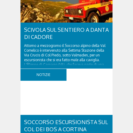
SCIVOLA SUL SENTIERO A DANTA
DI CADORE
Attorno a mezzogiorno il Soccorso alpino della Val
Comelico è intervenuto alla Settima Stazione della
Via Crucis di Col Piedo, sotto Valmaden, per un
escursionista che si era fatto male alla caviglia.
L'81enne di Carnago (VA), che faceva parte di una
comitiva e aveva riportato un trauma...
NOTIZIE
SOCCORSO ESCURSIONISTA SUL
COL DEI BOS A CORTINA