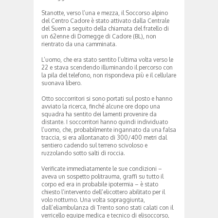
Stanotte, verso l’una e mezza, il Soccorso alpino
del Centro Cadore è stato attivato dalla Centrale
del Suem a seguito della chiamata del fratello di
un 62enne di Domegge di Cadore (BL), non
rientrato da una camminata.
L’uomo, che era stato sentito l’ultima volta verso le
22 e stava scendendo illuminando il percorso con
la pila del telefono, non rispondeva più e il cellulare
suonava libero.
Otto soccorritori si sono portati sul posto e hanno
avviato la ricerca, finché alcune ore dopo una
squadra ha sentito dei lamenti provenire da
distante. I soccorritori hanno quindi individuato
l’uomo, che, probabilmente ingannato da una falsa
traccia, si era allontanato di 300/400 metri dal
sentiero cadendo sul terreno scivoloso e
ruzzolando sotto salti di roccia.
Verificate immediatamente le sue condizioni –
aveva un sospetto politrauma, graffi su tutto il
corpo ed era in probabile ipotermia – è stato
chiesto l’intervento dell’elicottero abilitato per il
volo notturno. Una volta sopraggiunta,
dall’eliambulanza di Trento sono stati calati con il
verricello equipe medica e tecnico di elisoccorso,