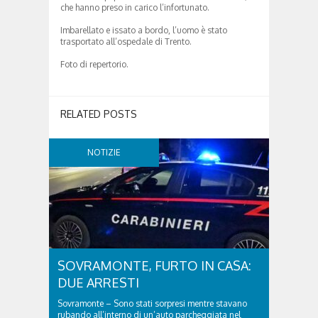
che hanno preso in carico l’infortunato.
Imbarellato e issato a bordo, l’uomo è stato
trasportato all’ospedale di Trento.
Foto di repertorio.
RELATED POSTS
NOTIZIE
SOVRAMONTE, FURTO IN CASA:
DUE ARRESTI
Sovramonte – Sono stati sorpresi mentre stavano
rubando all’interno di un’auto parcheggiata nel