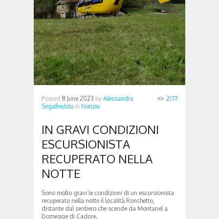
Posted
8 June 2023
by
Alessandra
2177
Segafreddo
in
Notizie
IN GRAVI CONDIZIONI
ESCURSIONISTA
RECUPERATO NELLA
NOTTE
Sono molto gravi le condizioni di un escursionista
recuperato nella notte il località Ronchetto,
distante dal sentiero che scende da Montanel a
Domegge di Cadore.