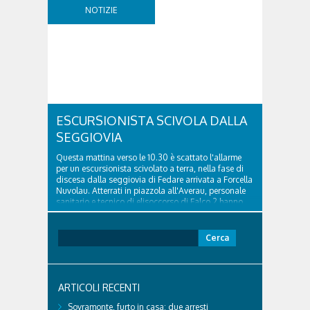
della segnaletica orizzontale e l'installazione di
NOTIZIE
appositi dissuasori in corrispondenza...
ESCURSIONISTA SCIVOLA DALLA
SEGGIOVIA
Questa mattina verso le 10.30 è scattato l'allarme
per un escursionista scivolato a terra, nella fase di
discesa dalla seggiovia di Fedare arrivata a Forcella
Nuvolau. Atterrati in piazzola all'Averau, personale
sanitario e tecnico di elisoccorso di Falco 2 hanno
raggiunto il 74enne di Teolo...
Ricerca
per:
ARTICOLI RECENTI
Sovramonte, furto in casa: due arresti