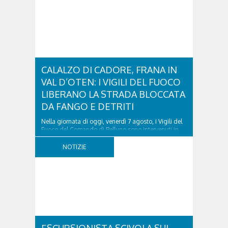
CALALZO DI CADORE, FRANA IN
VAL D’OTEN: I VIGILI DEL FUOCO
LIBERANO LA STRADA BLOCCATA
DA FANGO E DETRITI
Nella giornata di oggi, venerdì 7 agosto, i Vigili del
Fuoco del Comando di Belluno sono intervenuti in
località Diassa, in Val d’Oten, nel comune di Calalzo
di Cadore, per liberare una strada rimasta bloccata
NOTIZIE
a seguito di una frana verificatasi intorno alle ore
18:00 di ieri. Le ruspe dei GOS...
ESCURSIONISTA SCIVOLA SUL