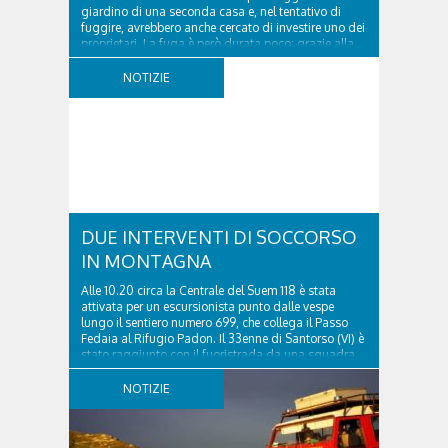
giardino di una seconda casa e, nel tentativo di
fuggire, avrebbero anche cercato di investire uno dei
proprietari. La fuga è però durata poco: grazie alla
tempestiva chiamata al 112 e all’intervento...
NOTIZIE
DUE INTERVENTI DI SOCCORSO
IN MONTAGNA
Alle 10.20 circa la Centrale del Suem 118 è stata
attivata per un escursionista punto dalle vespe
lungo il sentiero numero 699, che collega il Passo
Fedaia al Rifugio Padon. Il 33enne di Santorso (VI) è
stato raggiunto con il fuoristrada da una squadra
del Soccorso alpino della Val Pettorina...
NOTIZIE