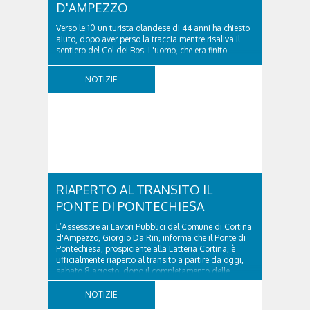
D'AMPEZZO
Verso le 10 un turista olandese di 44 anni ha chiesto
aiuto, dopo aver perso la traccia mentre risaliva il
sentiero del Col dei Bos. L'uomo, che era finito
incrodato sulla parete, sotto la verticale allo storico
ospedale militare, tra la Ferrata truppe alpine e le
NOTIZIE
Torri del Falzarego, era...
RIAPERTO AL TRANSITO IL
PONTE DI PONTECHIESA
L’Assessore ai Lavori Pubblici del Comune di Cortina
d'Ampezzo, Giorgio Da Rin, informa che il Ponte di
Pontechiesa, prospiciente alla Latteria Cortina, è
ufficialmente riaperto al transito a partire da oggi,
sabato 8 agosto, dopo il completamento delle
verifiche e il positivo collaudo...
NOTIZIE