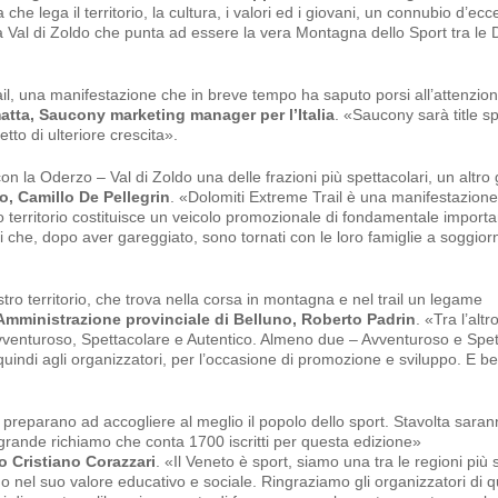
che lega il territorio, la cultura, i valori ed i giovani, un connubio d’ecc
a Val di Zoldo che punta ad essere la vera Montagna dello Sport tra le 
ail, una manifestazione che in breve tempo ha saputo porsi all’attenzio
atta, Saucony marketing manager per l’Italia
. «Saucony sarà title s
to di ulteriore crescita».
on la Oderzo – Val di Zoldo una delle frazioni più spettacolari, un altro
do, Camillo De Pellegrin
. «Dolomiti Extreme Trail è una manifestazione
ro territorio costituisce un veicolo promozionale di fondamentale importa
eri che, dopo aver gareggiato, sono tornati con le loro famiglie a soggio
o territorio, che trova nella corsa in montagna e nel trail un legame
’Amministrazione provinciale di Belluno, Roberto Padrin
. «Tra l’altr
 Avventuroso, Spettacolare e Autentico. Almeno due – Avventuroso e Spet
quindi agli organizzatori, per l’occasione di promozione e sviluppo. E b
 preparano ad accogliere al meglio il popolo dello sport. Stavolta saran
grande richiamo che conta 1700 iscritti per questa edizione»
o Cristiano Corazzari
. «Il Veneto è sport, siamo una tra le regioni più 
do nel suo valore educativo e sociale. Ringraziamo gli organizzatori di 