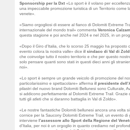
Sponsorship per la Dxt
«Lo sport è il volano per eccellenza 
una impeccabile promozione turistica di un Territorio come l
venete».
«Siamo orgogliosi di essere al fianco di Dolomiti Extreme Tr
internazionale del mondo trail» commenta
Veronica Calzam
questa stagione e poi anche nel 2024 e nel 2025, in un proget
«Dopo il Giro d’Italia, che lo scorso 25 maggio ha proposto c
evento colora la nostra valle» dice
il sindaco di Val di Zol
che coinvolge tutto il nostro territorio e che per questo nost
solo pensare quanti sono stati in questi dieci anni gli strani
noi».
«Lo sport è sempre un grande veicolo di promozione del nostr
particolarissimo e spettacolare» afferma
il presidente dell
pilastri del nuovo brand Dolomiti Bellunesi sono Culturale,
si addicono perfettamente al Dolomiti Extreme Trail. Grazie 
tutti gli atleti che si daranno battaglia in Val di Zoldo».
«Le nostre fantastiche Dolomiti bellunesi ancora una volta si
cornice per la Saucony Dolomiti Extreme Trail, un evento di 
interviene
l’assessore allo Sport della Regione del Venet
d’Italia, per noi è un orgoglio in quanto crediamo nel profon