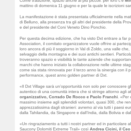
Come tradizione, spazio anche ai più piccoli: per loro c’è
Min
mattino di domenica 11 giugno e per la quale le iscrizioni sar
La manifestazione è stata presentata ufficialmente nella mat
di Belluno, alla presenza tra gli altri del presidente della Pr
e del presidente del Coni Veneto Dino Ponchio.
Per questa decima edizione, che ha visto Dxt entrare a far pa
Association, il comitato organizzatore vuole offrire ai partec
loro ancora di più il soggiorno in Val di Zoldo, una valle che
selvaggio della montagna e dei suoi antichi sentieri. Partico
troveranno spazio e visibilità le tante aziende che supporta
marchi che hanno iniziato la collaborazione nelle ultime stagi
come sia stata rinnovata per il terzo anno la sinergia con il p
performance, quest anno golden partner di Dxt.
«Il Dxt Village sarà un’opportunità non solo per conoscere gli
autentico di una comunità intera che si stringe attorno agli a
organizzativo, Corrado De Rocco e Paolo Franchi
. «Per 
massimo insieme agli splendidi volontari, quasi 300, che ren
apprezzatissima dagli stranieri: avremo al via tutti i paesi 
dalla Tahilandia, da Singapore e dall’India, dalla Bolivia e d
«Un ringraziamento a tutti i nostri partner ed in particolare 
Saucony Dolomiti Extreme Trail» così
Andrea Cicini, il Ce