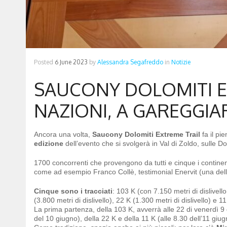
Posted
6 June 2023
by
Alessandra Segafreddo
in
Notizie
SAUCONY DOLOMITI EX
NAZIONI, A GAREGGIAR
Ancora una volta,
Saucony Dolomiti Extreme Trail
fa il pie
edizione
dell’evento che si svolgerà in Val di Zoldo, sulle 
1700 concorrenti che provengono da tutti e cinque i continent
come ad esempio Franco Collè, testimonial Enervit (una del
Cinque sono i tracciati
: 103 K (con 7.150 metri di dislivello 
(3.800 metri di dislivello), 22 K (1.300 metri di dislivello) e 11
La prima partenza, della 103 K, avverrà alle 22 di venerdì 9 
del 10 giugno), della 22 K e della 11 K (alle 8.30 dell’11 giug