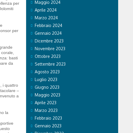
Maggio 2024
ellenza per
Dolomiti
Aprile 2024
Marzo 2024
ne
Febbraio 2024
ponsor per
Gennaio 2024
Dicembre 2023
 grande
Novembre 2023
 corale,
Ottobre 2023
nza: basti
rnare da
Settembre 2023
Agosto 2023
Luglio 2023
o, i quattro
Giugno 2023
tacolare –
Maggio 2023
envenuto a
Aprile 2023
Marzo 2023
no la
Febbraio 2023
sportive
Gennaio 2023
questo