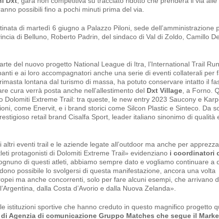
i Dxt
, gara non competitiva su tracciato ridotto che prenderà il via alle
anno possibili fino a pochi minuti prima del via.
tinata di martedì 6 giugno a Palazzo Piloni, sede dell’amministrazione p
ovincia di Belluno, Roberto Padrin, del sindaco di Val di Zoldo, Camillo De
rte del nuovo progetto National League di Itra, l’International Trail Ru
ipanti e ai loro accompagnatori anche una serie di eventi collaterali per 
, rimasta lontana dal turismo di massa, ha potuto conservare intatto il fa
lare cura verrà posta anche nell’allestimento del
Dxt Village
, a Forno. Q
no Dolomiti Extreme Trail: tra queste, le new entry 2023 Saucony e Karpo
oni, come Enervit, e i brand storici come Silcon Plastic e Sinteco. Da s
restigioso retail brand Cisalfa Sport, leader italiano sinonimo di qualità 
 altri eventi trail e le aziende legate all’outdoor ma anche per apprezzar
tleti protagonisti di Dolomiti Extreme Trail» evidenziano
i coordinatori 
ognuno di questi atleti, abbiamo sempre dato e vogliamo continuare a d
dono possibile lo svolgersi di questa manifestazione, ancora una volta
europei ma anche concorrenti, solo per fare alcuni esempi, che arrivano d
all’Argentina, dalla Costa d’Avorio e dalla Nuova Zelanda».
alle istituzioni sportive che hanno creduto in questo magnifico progetto q
o di Agenzia di comunicazione Gruppo Matches che segue il Marke