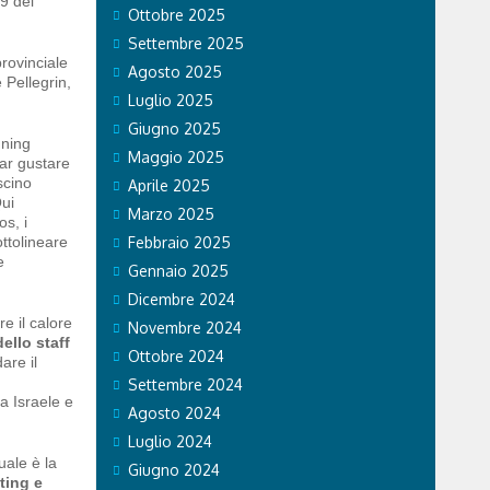
 9 del
Ottobre 2025
Settembre 2025
rovinciale
Agosto 2025
 Pellegrin,
Luglio 2025
Giugno 2025
nning
Maggio 2025
far gustare
scino
Aprile 2025
ui
Marzo 2025
s, i
ottolineare
Febbraio 2025
e
Gennaio 2025
Dicembre 2024
e il calore
Novembre 2024
dello staff
Ottobre 2024
are il
Settembre 2024
a Israele e
Agosto 2024
Luglio 2024
uale è la
Giugno 2024
ting e