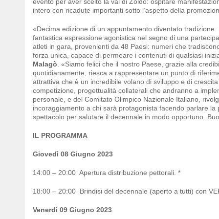
evento per aver scelto la val di Zoldo: ospitare manifestazi
intero con ricadute importanti sotto l’aspetto della promozione
«Decima edizione di un appuntamento diventato tradizione. La
fantastica espressione agonistica nel segno di una partecip
atleti in gara, provenienti da 48 Paesi: numeri che tradiscono
forza unica, capace di permeare i contenuti di qualsiasi iniz
Malagò
. «Siamo felici che il nostro Paese, grazie alla cred
quotidianamente, riesca a rappresentare un punto di riferime
attrattiva che è un incredibile volano di sviluppo e di crescita pe
competizione, progettualità collaterali che andranno a imple
personale, e del Comitato Olimpico Nazionale Italiano, rivolgo
incoraggiamento a chi sarà protagonista facendo parlare la 
spettacolo per salutare il decennale in modo opportuno. Buon
IL PROGRAMMA
Giovedì 08 Giugno 2023
14:00 – 20:00 Apertura distribuzione pettorali. *
18:00 – 20:00 Brindisi del decennale (aperto a tutti) con
Venerdì 09 Giugno 2023