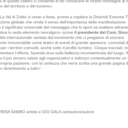
oni di questo calibro ci consente di far conoscere le nostre montagne al
 del territorio e del turismo».
 Val di Zoldo si veste a festa, pronta a ospitare la Dolomiti Extreme Tr
azione globale che rende il senso dell’importanza della manifestazione.
 il significato universale del messaggio che lo sport sa esaltare attrave
iativa lo veda elemento nevralgico» scrive
il presidente del Coni, Gio
ibilità internazionale vantata dal movimento che ci pregiamo di onorare
nto irrinunciabile come teatro di eventi di grande spessore, connotati d
r i territori coinvolti, anche sotto il profilo turistico. Cinque tracciati, tr
mentare l’offerta, facendo leva sulla bellezza incontaminata del luogo.
 il più sincero saluto agli organizzatori e indirizzo contestualmente un 
propria passione, con la certezza che verrà scritta una grande pagina d
 divertimento a tutti»!
 VERENA SAMBO artista e GIO GALA cantautore/autore