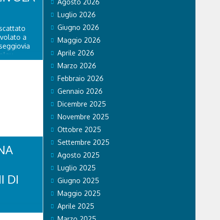
Agosto 2026
Luglio 2026
Giugno 2026
scattato
ivolato a
Maggio 2026
 seggiovia
Aprile 2026
olau.
personale
Marzo 2026
 di Falco 2
Febbraio 2026
lo...
Gennaio 2026
Dicembre 2025
Novembre 2025
Ottobre 2025
Settembre 2025
NA
Agosto 2025
Luglio 2025
I DI
Giugno 2025
Maggio 2025
Aprile 2025
di Stato ha
Marzo 2025
li sul