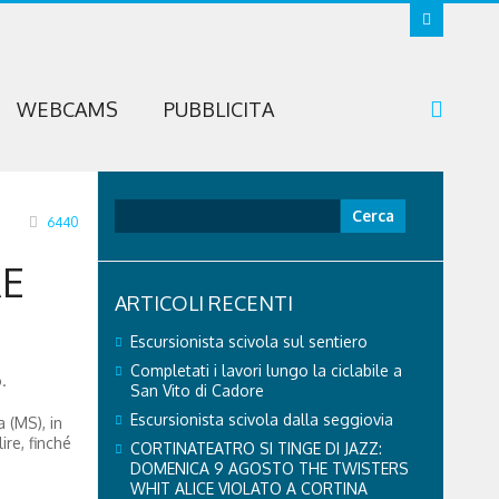
WEBCAMS
PUBBLICITA
Ricerca
6440
per:
RE
ARTICOLI RECENTI
Escursionista scivola sul sentiero
Completati i lavori lungo la ciclabile a
.
San Vito di Cadore
Escursionista scivola dalla seggiovia
a (MS), in
ire, finché
CORTINATEATRO SI TINGE DI JAZZ:
DOMENICA 9 AGOSTO THE TWISTERS
WHIT ALICE VIOLATO A CORTINA