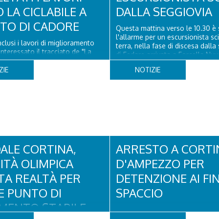
 LA CICLABILE A
DALLA SEGGIOVIA
ITO DI CADORE
Questa mattina verso le 10.30 è 
l'allarme per un escursionista sc
clusi i lavori di miglioramento
terra, nella fase di discesa dalla
nteressato il tracciato de "La
di Fedare arrivata a Forcella Nuv
elel Dolomiti" a San Vito di
Atterrati in piazzola all'Averau, 
 il rifacimento della nuova
ZIE
NOTIZIE
sanitario e tecnico di elisoccorso
ne in asfalto, il ripristino della
hanno raggiunto il 74enne di Teo
orizzontale e l'installazione di
ssuasori in corrispondenza...
ALE CORTINA,
ARRESTO A CORTI
DITÀ OLIMPICA
D'AMPEZZO PER
TA REALTÀ PER
DETENZIONE AI FIN
E PUNTO DI
SPACCIO
IMENTO STABILE
Con l’inizio di agosto la Polizia 
incrementato il numero di control