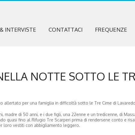
 & INTERVISTE
CONTATTACI
FREQUENZE
NELLA NOTTE SOTTO LE T
o allertato per una famiglia in difficoltà sotto le Tre Cime di Lavaredo
nni, madre di 50 anni, e i due figli, una 22enne e un tredicenne, di Mass
o quasi fino al Rifugio Tre Scarperi prima di rendersene conto e risal
er loro vestiti con abbigliamento leggero.