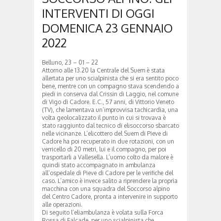
INTERVENTI DI OGGI
DOMENICA 23 GENNAIO
2022
Belluno, 23 – 01 – 22
Attorno alle 13.20 la Centrale del Suem è stata
allertata per uno scialpinista che si era sentito poco
bene, mentre con un compagno stava scendendo a
piedi in conserva dal Crissin di Laggio, nel comune
di Vigo di Cadore. E.C., 57 anni, di Vittorio Veneto
(TV), che lamentava un’improvvisa tachicardia, una
volta geolocalizzato il punto in cui si trovava è
stato raggiunto dal tecnico di elisoccorso sbarcato
nelle vicinanze. L’elicottero del Suem di Pieve di
Cadore ha poi recuperato in due rotazioni, con un
verricello di 20 metri, lui e il compagno, per poi
trasportarli a Vallesella. L’uomo colto da malore è
quindi stato accompagnato in ambulanza
all’ospedale di Pieve di Cadore per le verifiche del
caso. L’amico è invece salito a riprendere la propria
macchina con una squadra del Soccorso alpino
del Centro Cadore, pronta a intervenire in supporto
alle operazioni.
Di seguito l’eliambulanza è volata sulla Forca
Rossa di Falcade, per uno scialpinista che,