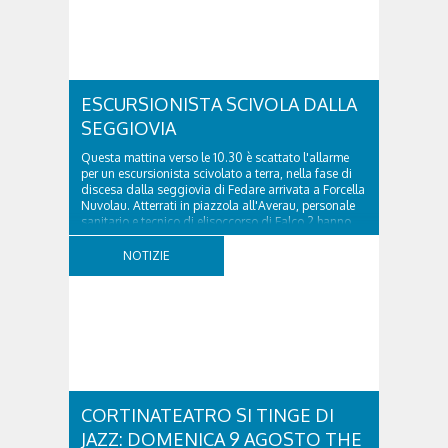
ESCURSIONISTA SCIVOLA DALLA
SEGGIOVIA
Questa mattina verso le 10.30 è scattato l'allarme
per un escursionista scivolato a terra, nella fase di
discesa dalla seggiovia di Fedare arrivata a Forcella
Nuvolau. Atterrati in piazzola all'Averau, personale
sanitario e tecnico di elisoccorso di Falco 2 hanno
raggiunto il 74enne di Teolo...
NOTIZIE
CORTINATEATRO SI TINGE DI
JAZZ: DOMENICA 9 AGOSTO THE