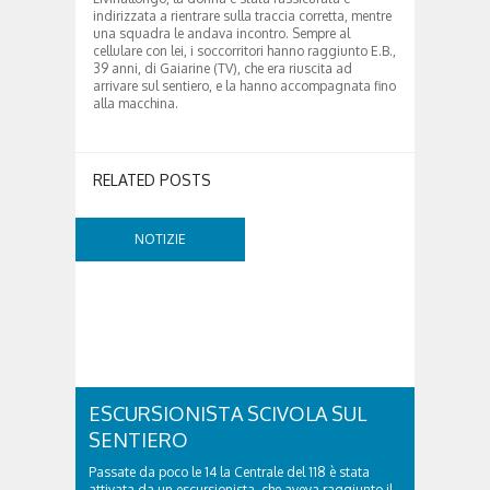
indirizzata a rientrare sulla traccia corretta, mentre
una squadra le andava incontro. Sempre al
cellulare con lei, i soccorritori hanno raggiunto E.B.,
39 anni, di Gaiarine (TV), che era riuscita ad
arrivare sul sentiero, e la hanno accompagnata fino
alla macchina.
RELATED POSTS
NOTIZIE
ESCURSIONISTA SCIVOLA SUL
SENTIERO
Passate da poco le 14 la Centrale del 118 è stata
attivata da un escursionista, che aveva raggiunto il