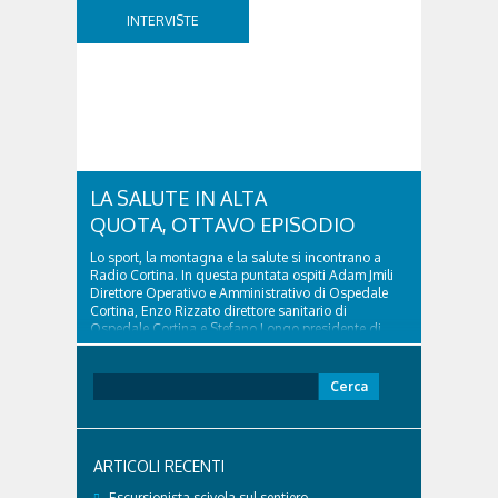
d’Ampezzo sino al 2010, esperto di legislazione
nazionale ed europea, è l’ideatore del progetto di
INTERVISTE
tutela “Una stanza tutta per sé”, modello diffuso in
Italia e Francia. Giurista e autore, svolge...
LA SALUTE IN ALTA
QUOTA, OTTAVO EPISODIO
Lo sport, la montagna e la salute si incontrano a
Radio Cortina. In questa puntata ospiti Adam Jmili
Direttore Operativo e Amministrativo di Ospedale
Cortina, Enzo Rizzato direttore sanitario di
Ospedale Cortina e Stefano Longo presidente di
Fondazione Cortina. GVM Care & Research –...
Ricerca
per:
ARTICOLI RECENTI
Escursionista scivola sul sentiero