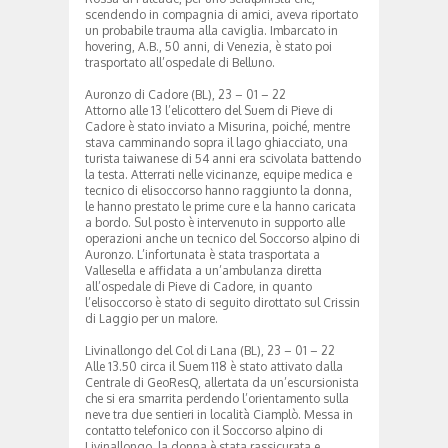
scendendo in compagnia di amici, aveva riportato
un probabile trauma alla caviglia. Imbarcato in
hovering, A.B., 50 anni, di Venezia, è stato poi
trasportato all’ospedale di Belluno.
Auronzo di Cadore (BL), 23 – 01 – 22
Attorno alle 13 l’elicottero del Suem di Pieve di
Cadore è stato inviato a Misurina, poiché, mentre
stava camminando sopra il lago ghiacciato, una
turista taiwanese di 54 anni era scivolata battendo
la testa. Atterrati nelle vicinanze, equipe medica e
tecnico di elisoccorso hanno raggiunto la donna,
le hanno prestato le prime cure e la hanno caricata
a bordo. Sul posto è intervenuto in supporto alle
operazioni anche un tecnico del Soccorso alpino di
Auronzo. L’infortunata è stata trasportata a
Vallesella e affidata a un’ambulanza diretta
all’ospedale di Pieve di Cadore, in quanto
l’elisoccorso è stato di seguito dirottato sul Crissin
di Laggio per un malore.
Livinallongo del Col di Lana (BL), 23 – 01 – 22
Alle 13.50 circa il Suem 118 è stato attivato dalla
Centrale di GeoResQ, allertata da un’escursionista
che si era smarrita perdendo l’orientamento sulla
neve tra due sentieri in località Ciamplò. Messa in
contatto telefonico con il Soccorso alpino di
Livinallongo, la donna è stata rassicurata e