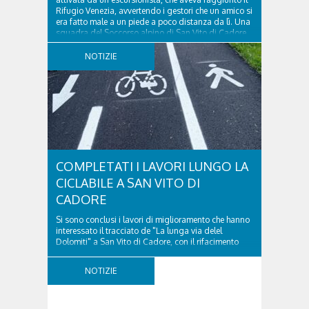
Rifugio Venezia, avvertendo i gestori che un amico si
era fatto male a un piede a poco distanza da lì. Una
squadra del Soccorso alpino di San Vito di Cadore
ha quindi raggiunto l'infortunato...
NOTIZIE
COMPLETATI I LAVORI LUNGO LA
CICLABILE A SAN VITO DI
CADORE
Si sono conclusi i lavori di miglioramento che hanno
interessato il tracciato de "La lunga via delel
Dolomiti" a San Vito di Cadore, con il rifacimento
della nuova pavimentazione in asfalto, il ripristino
della segnaletica orizzontale e l'installazione di
NOTIZIE
appositi dissuasori in corrispondenza...