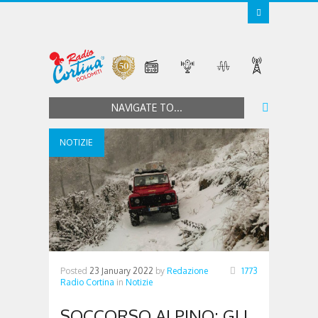
NAVIGATE TO...
NOTIZIE
Posted
23 January 2022
by
Redazione
1773
Radio Cortina
in
Notizie
SOCCORSO ALPINO: GLI