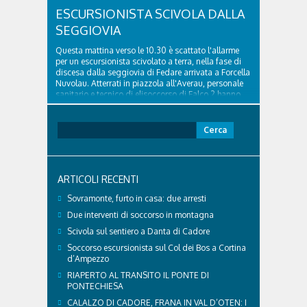
ESCURSIONISTA SCIVOLA DALLA
SEGGIOVIA
Questa mattina verso le 10.30 è scattato l'allarme
per un escursionista scivolato a terra, nella fase di
discesa dalla seggiovia di Fedare arrivata a Forcella
Nuvolau. Atterrati in piazzola all'Averau, personale
sanitario e tecnico di elisoccorso di Falco 2 hanno
raggiunto il 74enne di Teolo...
Ricerca
per:
ARTICOLI RECENTI
Sovramonte, furto in casa: due arresti
Due interventi di soccorso in montagna
Scivola sul sentiero a Danta di Cadore
Soccorso escursionista sul Col dei Bos a Cortina
d’Ampezzo
RIAPERTO AL TRANSITO IL PONTE DI
PONTECHIESA
CALALZO DI CADORE, FRANA IN VAL D’OTEN: I