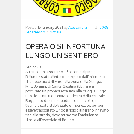
Posted
15 January 2021
by
Alessandra
2068
Segafreddo
in
Notizie
OPERAIO SI INFORTUNA
LUNGO UN SENTIERO
Sedico (BL)
Attorno a mezzogiorno il Soccorso alpino di
Belluno è stato allertato in seguito dall’infortunio
di un operaio dell’Enel nella zona della Stanga.
M.F., 35 anni, di Santa Giustina (BL), si era
procurato un probabile trauma alla caviglia lungo
uno dei sentieri di servizio a destra della centrale.
Raggiunto da una squadra e da un collega,
l’uomo è stato stabilizzato e imbarellato, per poi
essere trasportato lungo il ripido itinerario innevato
fino alla strada, dove attendeva l’ambulanza
diretta all’ospedale di Belluno.