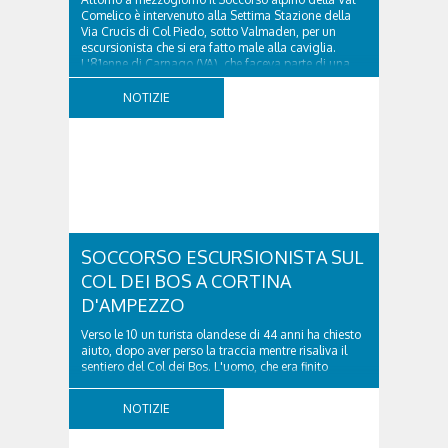
Comelico è intervenuto alla Settima Stazione della
Via Crucis di Col Piedo, sotto Valmaden, per un
escursionista che si era fatto male alla caviglia.
L'81enne di Carnago (VA), che faceva parte di una
comitiva e aveva riportato un trauma...
NOTIZIE
SOCCORSO ESCURSIONISTA SUL
COL DEI BOS A CORTINA
D'AMPEZZO
Verso le 10 un turista olandese di 44 anni ha chiesto
aiuto, dopo aver perso la traccia mentre risaliva il
sentiero del Col dei Bos. L'uomo, che era finito
incrodato sulla parete, sotto la verticale allo storico
ospedale militare, tra la Ferrata truppe alpine e le
NOTIZIE
Torri del Falzarego, era...