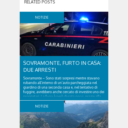
RELATED POSTS
NOTIZIE
SOVRAMONTE, FURTO IN CASA:
DUE ARRESTI
Sovramonte – Sono stati sorpresi mentre stavano
rubando all’interno di un’auto parcheggiata nel
giardino di una seconda casa e, nel tentativo di
fuggire, avrebbero anche cercato di investire uno dei
proprietari. La fuga è però durata poco: grazie alla
tempestiva chiamata al 112 e all’intervento...
NOTIZIE