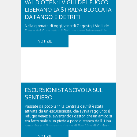
VAL D’OTEN: I VIGILI DEL FUOCO
LIBERANO LA STRADA BLOCCATA
DA FANGO E DETRITI
Nella giornata di oggi, venerdì 7 agosto, i Vigili del
Fuoco del Comando di Belluno sono intervenuti in
località Diassa, in Val d’Oten, nel comune di Calalzo
di Cadore, per liberare una strada rimasta bloccata
NOTIZIE
a seguito di una frana verificatasi intorno alle ore
18:00 di ieri. Le ruspe dei GOS...
ESCURSIONISTA SCIVOLA SUL
SENTIERO
Passate da poco le 14 la Centrale del 118 è stata
attivata da un escursionista, che aveva raggiunto il
Rifugio Venezia, avvertendo i gestori che un amico si
era fatto male a un piede a poco distanza da lì. Una
squadra del Soccorso alpino di San Vito di Cadore
ha quindi raggiunto l'infortunato...
NOTIZIE