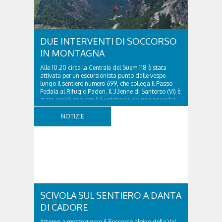
DUE INTERVENTI DI SOCCORSO
IN MONTAGNA
Alle 10.20 circa la Centrale del Suem 118 è stata
attivata per un escursionista punto dalle vespe
lungo il sentiero numero 699, che collega il Passo
Fedaia al Rifugio Padon. Il 33enne di Santorso (VI) è
stato raggiunto con il fuoristrada da una squadra
del Soccorso alpino della Val Pettorina...
NOTIZIE
SCIVOLA SUL SENTIERO A DANTA
DI CADORE
Attorno a mezzogiorno il Soccorso alpino della Val