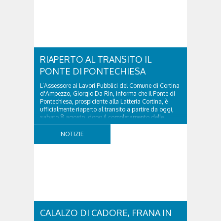
RIAPERTO AL TRANSITO IL
PONTE DI PONTECHIESA
L’Assessore ai Lavori Pubblici del Comune di Cortina
d'Ampezzo, Giorgio Da Rin, informa che il Ponte di
Pontechiesa, prospiciente alla Latteria Cortina, è
ufficialmente riaperto al transito a partire da oggi,
sabato 8 agosto, dopo il completamento delle
verifiche e il positivo collaudo...
NOTIZIE
CALALZO DI CADORE, FRANA IN