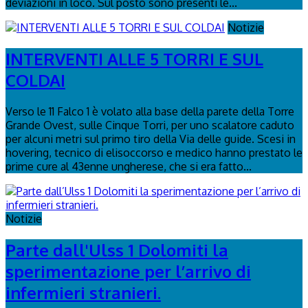
deviazioni in loco. Sul posto sono presenti le...
Notizie
INTERVENTI ALLE 5 TORRI E SUL
COLDAI
Verso le 11 Falco 1 è volato alla base della parete della Torre
Grande Ovest, sulle Cinque Torri, per uno scalatore caduto
per alcuni metri sul primo tiro della Via delle guide. Scesi in
hovering, tecnico di elisoccorso e medico hanno prestato le
prime cure al 43enne ungherese, che si era fatto...
Notizie
Parte dall'Ulss 1 Dolomiti la
sperimentazione per l’arrivo di
infermieri stranieri.