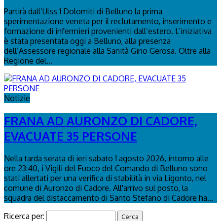
Partirà dall’Ulss 1 Dolomiti di Belluno la prima
sperimentazione veneta per il reclutamento, inserimento e
formazione di infermieri provenienti dall’estero. L’iniziativa
è stata presentata oggi a Belluno, alla presenza
dell’Assessore regionale alla Sanità Gino Gerosa. Oltre alla
Regione del...
Notizie
FRANA AD AURONZO DI CADORE,
EVACUATE 35 PERSONE
Nella tarda serata di ieri sabato 1 agosto 2026, intorno alle
ore 23:40, i Vigili del Fuoco del Comando di Belluno sono
stati allertati per una verifica di stabilità in via Ligonto, nel
comune di Auronzo di Cadore. All'arrivo sul posto, la
squadra del distaccamento di Santo Stefano di Cadore ha...
Ricerca per: