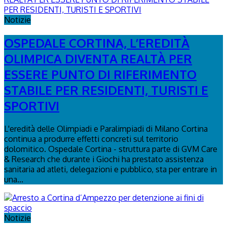
Notizie
OSPEDALE CORTINA, L’EREDITÀ
OLIMPICA DIVENTA REALTÀ PER
ESSERE PUNTO DI RIFERIMENTO
STABILE PER RESIDENTI, TURISTI E
SPORTIVI
L'eredità delle Olimpiadi e Paralimpiadi di Milano Cortina
continua a produrre effetti concreti sul territorio
dolomitico. Ospedale Cortina - struttura parte di GVM Care
& Research che durante i Giochi ha prestato assistenza
sanitaria ad atleti, delegazioni e pubblico, sta per entrare in
una...
Notizie