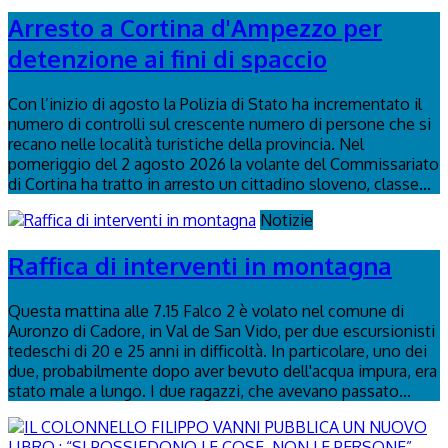
Arresto a Cortina d'Ampezzo per
detenzione ai fini di spaccio
Con l’inizio di agosto la Polizia di Stato ha incrementato il
numero di controlli sul crescente numero di persone che si
recano nelle località turistiche della provincia. Nel
pomeriggio del 2 agosto 2026 la volante del Commissariato
di Cortina ha tratto in arresto un cittadino sloveno, classe...
Notizie
Raffica di interventi in montagna
Questa mattina alle 7.15 Falco 2 è volato nel comune di
Auronzo di Cadore, in Val de San Vido, per due escursionisti
tedeschi di 20 e 25 anni in difficoltà. In particolare, uno dei
due, probabilmente dopo aver bevuto dell'acqua impura, era
stato male a lungo. I due ragazzi, che avevano passato...