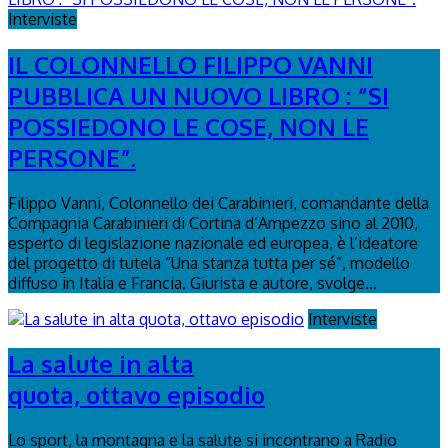
Interviste
IL COLONNELLO FILIPPO VANNI
PUBBLICA UN NUOVO LIBRO : “SI
POSSIEDONO LE COSE, NON LE
PERSONE”.
Filippo Vanni, Colonnello dei Carabinieri, comandante della
Compagnia Carabinieri di Cortina d’Ampezzo sino al 2010,
esperto di legislazione nazionale ed europea, è l’ideatore
del progetto di tutela “Una stanza tutta per sé”, modello
diffuso in Italia e Francia. Giurista e autore, svolge...
Interviste
La salute in alta
quota, ottavo episodio
Lo sport, la montagna e la salute si incontrano a Radio