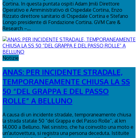
Cortina. In questa puntata ospiti Adam Jmili Direttore
Operativo e Amministrativo di Ospedale Cortina, Enzo
Rizzato direttore sanitario di Ospedale Cortina e Stefano
Longo presidente di Fondazione Cortina. GVM Care &
Research –...
Notizie
ANAS: PER INCIDENTE STRADALE,
TEMPORANEAMENTE CHIUSA LA SS
50 “DEL GRAPPA E DEL PASSO
ROLLE” A BELLUNO
A causa di un incidente stradale, temporaneamente chiusa
la strada statale 50 “del Grappa e del Passo Rolle”, al km
14,000 a Belluno. Nel sinistro, che ha coinvolto una moto e
un'autovettura, si registra una persona deceduta. Istituite