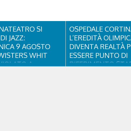
NATEATRO SI
OSPEDALE CORTIN
DI JAZZ:
L’EREDITÀ OLIMPI
ICA 9 AGOSTO
DIVENTA REALTÀ 
WISTERS WHIT
ESSERE PUNTO DI
VIOLATO A
RIFERIMENTO STAB
NA D’AMPEZZO
PER RESIDENTI, TU
E SPORTIVI
ento all’insegna di blues, funky
il quale si rinnova una
L'eredità delle Olimpiadi e Parali
one collaudata, quella con il
Milano Cortina continua a produrr
lues&Soul Festival. Domenica 9
concreti sul territorio dolomitic
 18.00 in piazza Dibona andrà in
Cortina - struttura parte di GVM
show carico di groove, con una
Research che durante i Giochi h
sima sessione ritmica e...
assistenza sanitaria ad atleti, de
pubblico, sta per entrare in una..