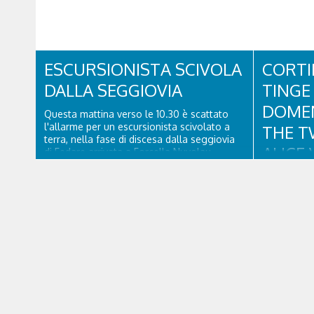
sono intervenuti in località Diassa, in Val
d’Oten, nel comune di Calalzo di Cadore,
per liberare una strada rimasta bloccata a
seguito di una frana verificatasi intorno alle
ore 18:00 di ieri. Le ruspe dei GOS...
ESCURSIONISTA SCIVOLA
CORTI
DALLA SEGGIOVIA
TINGE 
DOMEN
Questa mattina verso le 10.30 è scattato
l'allarme per un escursionista scivolato a
THE T
terra, nella fase di discesa dalla seggiovia
ALICE 
di Fedare arrivata a Forcella Nuvolau.
Atterrati in piazzola all'Averau, personale
CORTI
sanitario e tecnico di elisoccorso di Falco 2
hanno raggiunto il 74enne di Teolo...
Un appuntam
e soul con 
collaborazi
Dolomiti B
agosto alle
scena uno 
collaudatis