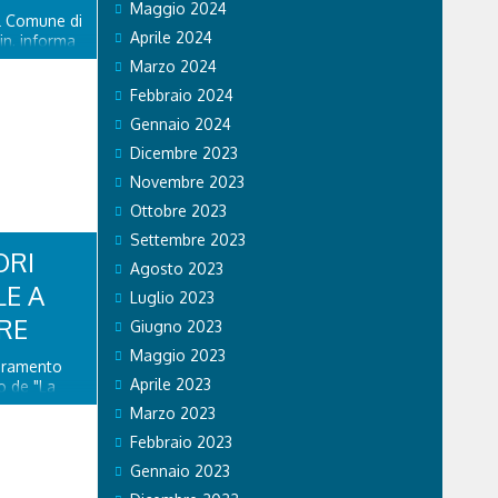
Maggio 2024
el Comune di
Aprile 2024
in, informa
piciente
Marzo 2024
ente riaperto
Febbraio 2024
ato 8
delle
Gennaio 2024
Dicembre 2023
Novembre 2023
Ottobre 2023
Settembre 2023
ORI
Agosto 2023
LE A
Luglio 2023
RE
Giugno 2023
Maggio 2023
ioramento
Aprile 2023
o de "La
ito di
Marzo 2023
 nuova
Febbraio 2023
stino della
lazione di
Gennaio 2023
enza...