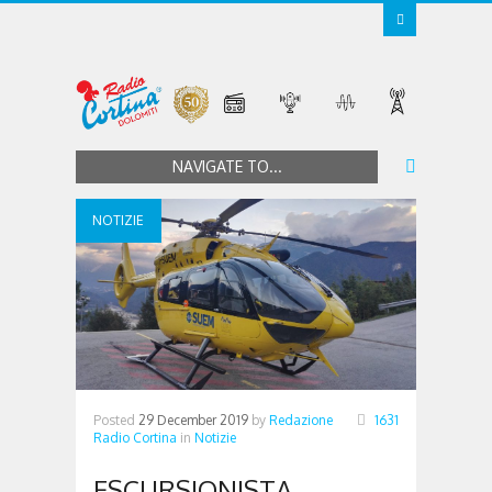
NAVIGATE TO...
NOTIZIE
Posted
29 December 2019
by
Redazione
1631
Radio Cortina
in
Notizie
ESCURSIONISTA