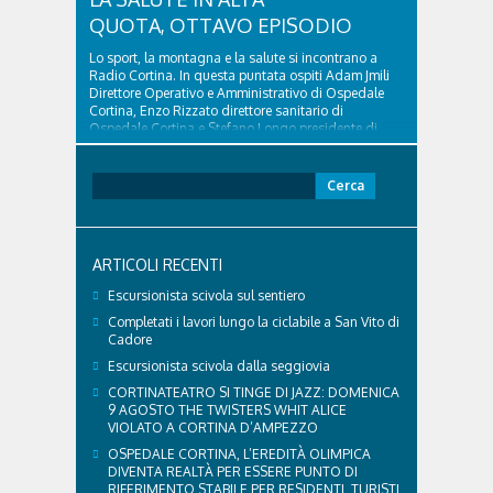
QUOTA, OTTAVO EPISODIO
Lo sport, la montagna e la salute si incontrano a
Radio Cortina. In questa puntata ospiti Adam Jmili
Direttore Operativo e Amministrativo di Ospedale
Cortina, Enzo Rizzato direttore sanitario di
Ospedale Cortina e Stefano Longo presidente di
Fondazione Cortina. GVM Care & Research –...
Ricerca
per:
ARTICOLI RECENTI
Escursionista scivola sul sentiero
Completati i lavori lungo la ciclabile a San Vito di
Cadore
Escursionista scivola dalla seggiovia
CORTINATEATRO SI TINGE DI JAZZ: DOMENICA
9 AGOSTO THE TWISTERS WHIT ALICE
VIOLATO A CORTINA D’AMPEZZO
OSPEDALE CORTINA, L’EREDITÀ OLIMPICA
DIVENTA REALTÀ PER ESSERE PUNTO DI
RIFERIMENTO STABILE PER RESIDENTI, TURISTI