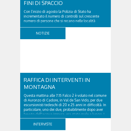
FINI DI SPACCIO
Con l’inizio di agosto la Polizia di Stato ha
incrementato il numero di controlli sul crescente
numero di persone che si recano nelle località
turistiche della provincia. Nel pomeriggio del 2
agosto 2026 la volante del Commissariato di
NOTIZIE
Cortina ha tratto in arresto un cittadino sloveno,
classe...
RAFFICA DI INTERVENTI IN
MONTAGNA
Questa mattina alle 7.15 Falco 2 è volato nel comune
di Auronzo di Cadore, in Val de San Vido, per due
escursionisti tedeschi di 20 e 25 anni in difficoltà. In
particolare, uno dei due, probabilmente dopo aver
bevuto dell'acqua impura, era stato male a lungo. I
due ragazzi, che avevano passato...
INTERVISTE