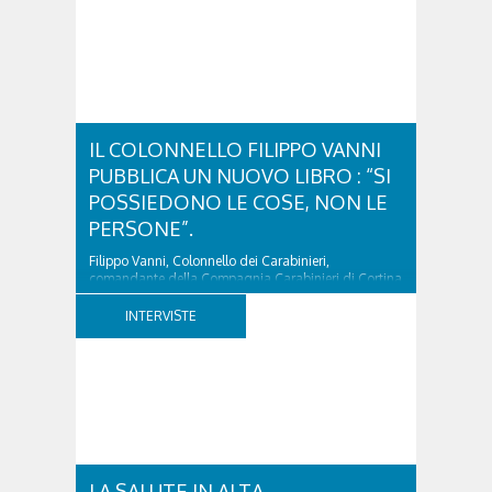
IL COLONNELLO FILIPPO VANNI
PUBBLICA UN NUOVO LIBRO : “SI
POSSIEDONO LE COSE, NON LE
PERSONE”.
Filippo Vanni, Colonnello dei Carabinieri,
comandante della Compagnia Carabinieri di Cortina
d’Ampezzo sino al 2010, esperto di legislazione
nazionale ed europea, è l’ideatore del progetto di
INTERVISTE
tutela “Una stanza tutta per sé”, modello diffuso in
Italia e Francia. Giurista e autore, svolge...
LA SALUTE IN ALTA