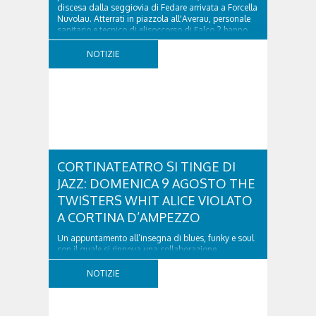
discesa dalla seggiovia di Fedare arrivata a Forcella
Nuvolau. Atterrati in piazzola all'Averau, personale
sanitario e tecnico di elisoccorso di Falco 2 hanno
raggiunto il 74enne di Teolo...
NOTIZIE
CORTINATEATRO SI TINGE DI
JAZZ: DOMENICA 9 AGOSTO THE
TWISTERS WHIT ALICE VIOLATO
A CORTINA D’AMPEZZO
Un appuntamento all’insegna di blues, funky e soul
con il quale si rinnova una collaborazione
collaudata, quella con il Dolomiti Blues&Soul
Festival. Domenica 9 agosto alle 18.00 in piazza
NOTIZIE
Dibona andrà in scena uno show carico di groove,
con una collaudatissima sessione ritmica e...