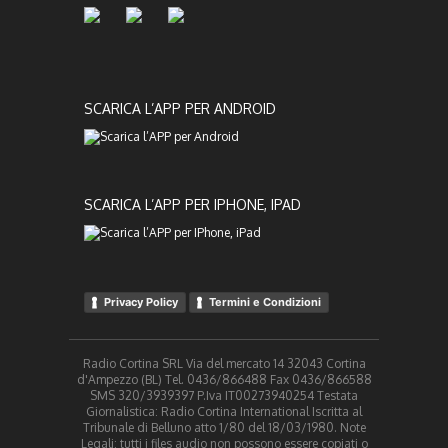
SCARICA L’APP PER ANDROID
SCARICA L’APP PER IPHONE, IPAD
Privacy Policy
Termini e Condizioni
Radio Cortina SRL Via del mercato 14 32043 Cortina
d'Ampezzo (BL) Tel. 0436/866488 Fax 0436/866588
SMS 320/3939397 P.Iva IT00273940254 Testata
Giornalistica: Radio Cortina International Iscritta al
Tribunale di Belluno atto 1/80 del 18/03/1980. Note
Legali: tutti i files audio non possono essere copiati o