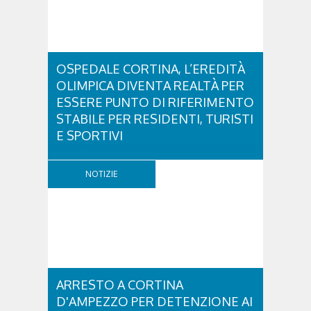
OSPEDALE CORTINA, L’EREDITÀ
OLIMPICA DIVENTA REALTÀ PER
ESSERE PUNTO DI RIFERIMENTO
STABILE PER RESIDENTI, TURISTI
E SPORTIVI
L'eredità delle Olimpiadi e Paralimpiadi di Milano
Cortina continua a produrre effetti concreti sul
NOTIZIE
territorio dolomitico. Ospedale Cortina -
struttura parte di GVM Care & Research che durante i
Giochi ha prestato assistenza sanitaria ad atleti,
delegazioni e pubblico, sta per entrare in una...
ARRESTO A CORTINA
D'AMPEZZO PER DETENZIONE AI