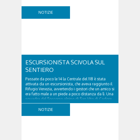
NOTIZIE
ESCURSIONISTA SCIVOLA SUL
SENTIERO
Passate da poco le 14 la Centrale del 118 è stata
attivata da un escursionista, che aveva raggiunto il
Rifugio Venezia, avvertendo i gestori che un amico si
era fatto male a un piede a poco distanza da lì. Una
squadra del Soccorso alpino di San Vito di Cadore
ha quindi raggiunto l'infortunato...
NOTIZIE