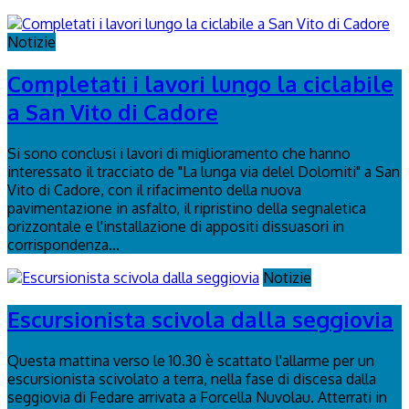
Notizie
Completati i lavori lungo la ciclabile
a San Vito di Cadore
Si sono conclusi i lavori di miglioramento che hanno
interessato il tracciato de "La lunga via delel Dolomiti" a San
Vito di Cadore, con il rifacimento della nuova
pavimentazione in asfalto, il ripristino della segnaletica
orizzontale e l'installazione di appositi dissuasori in
corrispondenza...
Notizie
Escursionista scivola dalla seggiovia
Questa mattina verso le 10.30 è scattato l'allarme per un
escursionista scivolato a terra, nella fase di discesa dalla
seggiovia di Fedare arrivata a Forcella Nuvolau. Atterrati in