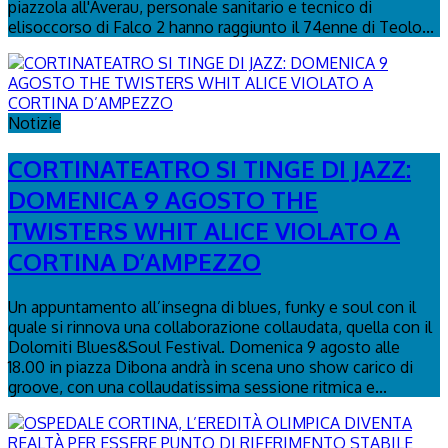
piazzola all'Averau, personale sanitario e tecnico di
elisoccorso di Falco 2 hanno raggiunto il 74enne di Teolo...
Notizie
CORTINATEATRO SI TINGE DI JAZZ:
DOMENICA 9 AGOSTO THE
TWISTERS WHIT ALICE VIOLATO A
CORTINA D’AMPEZZO
Un appuntamento all’insegna di blues, funky e soul con il
quale si rinnova una collaborazione collaudata, quella con il
Dolomiti Blues&Soul Festival. Domenica 9 agosto alle
18.00 in piazza Dibona andrà in scena uno show carico di
groove, con una collaudatissima sessione ritmica e...