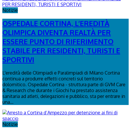
Notizie
OSPEDALE CORTINA, L’EREDITÀ
OLIMPICA DIVENTA REALTÀ PER
ESSERE PUNTO DI RIFERIMENTO
STABILE PER RESIDENTI, TURISTI E
SPORTIVI
L'eredità delle Olimpiadi e Paralimpiadi di Milano Cortina
continua a produrre effetti concreti sul territorio
dolomitico. Ospedale Cortina - struttura parte di GVM Care
& Research che durante i Giochi ha prestato assistenza
sanitaria ad atleti, delegazioni e pubblico, sta per entrare in
una...
Notizie