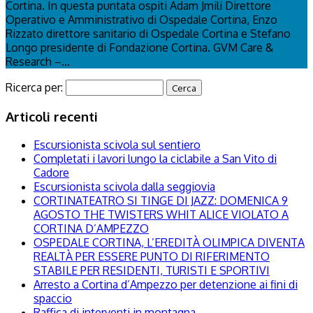
Cortina. In questa puntata ospiti Adam Jmili Direttore
Operativo e Amministrativo di Ospedale Cortina, Enzo
Rizzato direttore sanitario di Ospedale Cortina e Stefano
Longo presidente di Fondazione Cortina. GVM Care &
Research –...
Ricerca per:
Articoli recenti
Escursionista scivola sul sentiero
Completati i lavori lungo la ciclabile a San Vito di
Cadore
Escursionista scivola dalla seggiovia
CORTINATEATRO SI TINGE DI JAZZ: DOMENICA 9
AGOSTO THE TWISTERS WHIT ALICE VIOLATO A
CORTINA D’AMPEZZO
OSPEDALE CORTINA, L’EREDITÀ OLIMPICA DIVENTA
REALTÀ PER ESSERE PUNTO DI RIFERIMENTO
STABILE PER RESIDENTI, TURISTI E SPORTIVI
Arresto a Cortina d’Ampezzo per detenzione ai fini di
spaccio
Raffica di interventi in montagna