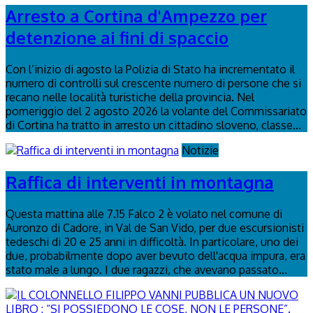
Arresto a Cortina d'Ampezzo per
detenzione ai fini di spaccio
Con l’inizio di agosto la Polizia di Stato ha incrementato il
numero di controlli sul crescente numero di persone che si
recano nelle località turistiche della provincia. Nel
pomeriggio del 2 agosto 2026 la volante del Commissariato
di Cortina ha tratto in arresto un cittadino sloveno, classe...
Notizie
Raffica di interventi in montagna
Questa mattina alle 7.15 Falco 2 è volato nel comune di
Auronzo di Cadore, in Val de San Vido, per due escursionisti
tedeschi di 20 e 25 anni in difficoltà. In particolare, uno dei
due, probabilmente dopo aver bevuto dell'acqua impura, era
stato male a lungo. I due ragazzi, che avevano passato...