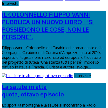
Interviste
IL COLONNELLO FILIPPO VANNI
PUBBLICA UN NUOVO LIBRO : “SI
POSSIEDONO LE COSE, NON LE
PERSONE”.
Filippo Vanni, Colonnello dei Carabinieri, comandante della
Compagnia Carabinieri di Cortina d’Ampezzo sino al 2010,
esperto di legislazione nazionale ed europea, è l’ideatore
del progetto di tutela “Una stanza tutta per sé”, modello
diffuso in Italia e Francia. Giurista e autore, svolge...
Interviste
La salute in alta
quota, ottavo episodio
Lo sport, la montagna e la salute si incontrano a Radio