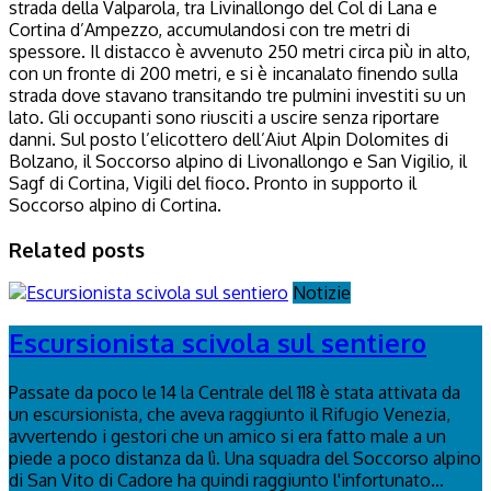
strada della Valparola, tra Livinallongo del Col di Lana e
Cortina d’Ampezzo, accumulandosi con tre metri di
spessore. Il distacco è avvenuto 250 metri circa più in alto,
con un fronte di 200 metri, e si è incanalato finendo sulla
strada dove stavano transitando tre pulmini investiti su un
lato. Gli occupanti sono riusciti a uscire senza riportare
danni. Sul posto l’elicottero dell’Aiut Alpin Dolomites di
Bolzano, il Soccorso alpino di Livonallongo e San Vigilio, il
Sagf di Cortina, Vigili del fioco. Pronto in supporto il
Soccorso alpino di Cortina.
Related posts
Notizie
Escursionista scivola sul sentiero
Passate da poco le 14 la Centrale del 118 è stata attivata da
un escursionista, che aveva raggiunto il Rifugio Venezia,
avvertendo i gestori che un amico si era fatto male a un
piede a poco distanza da lì. Una squadra del Soccorso alpino
di San Vito di Cadore ha quindi raggiunto l'infortunato...