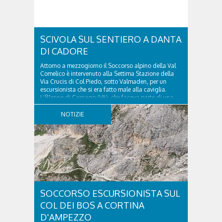
SCIVOLA SUL SENTIERO A DANTA
DI CADORE
Attorno a mezzogiorno il Soccorso alpino della Val
Comelico è intervenuto alla Settima Stazione della
Via Crucis di Col Piedo, sotto Valmaden, per un
escursionista che si era fatto male alla caviglia.
L'81enne di Carnago (VA), che faceva parte di una
comitiva e aveva riportato un trauma...
NOTIZIE
SOCCORSO ESCURSIONISTA SUL
COL DEI BOS A CORTINA
D'AMPEZZO