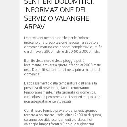
SENTIERI DOLOMITICI.
INFORMAZIONE DEL
SERVIZIO VALANGHE
ARPAV
Le previsioni meteorologiche per le Dolomiti
indicano una precipitazione nevosa fra sabato e
domenica mattina con apporti complessivi di 15-25
cm di neve a 2500 metri e di 30-50 a 3000 metri.
Il limite della neve e della pioggia potrà,
localmente, arrivare a quote inferiori ai 2000 metri
nelle Dolomiti settentrionali nella prima mattina di
domenica.
L’abbassamento della temperatura dell’aria e la
presenza di neve e di ghiaccio renderanno
temporaneamente, nella giornata di domenica,
difficoltosa la percorrenza dei sentieri in quota se
non adeguatamente attrezzati
Con il rialzo termico previsto da lunedì, quando
tornerà a splendere il sole, oltre i 2500 m di quota,
saranno possibili scaricamenti e distacchi di
valanghe lungo i fronti più ripidi dei ghiacciai.