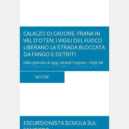
CALALZO DI CADORE, FRANA IN
VAL D’OTEN: I VIGILI DEL FUOCO
LIBERANO LA STRADA BLOCCATA
DA FANGO E DETRITI
Nella giornata di oggi, venerdì 7 agosto, i Vigili del
Fuoco del Comando di Belluno sono intervenuti in
località Diassa, in Val d’Oten, nel comune di Calalzo
di Cadore, per liberare una strada rimasta bloccata
NOTIZIE
a seguito di una frana verificatasi intorno alle ore
18:00 di ieri. Le ruspe dei GOS...
ESCURSIONISTA SCIVOLA SUL