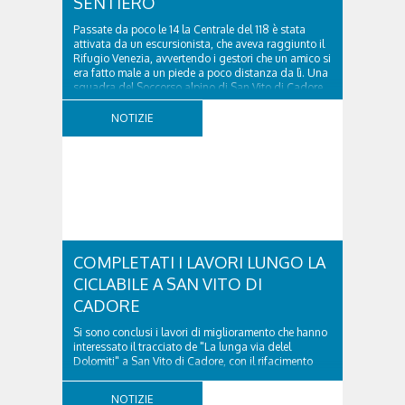
SENTIERO
Passate da poco le 14 la Centrale del 118 è stata
attivata da un escursionista, che aveva raggiunto il
Rifugio Venezia, avvertendo i gestori che un amico si
era fatto male a un piede a poco distanza da lì. Una
squadra del Soccorso alpino di San Vito di Cadore
ha quindi raggiunto l'infortunato...
NOTIZIE
COMPLETATI I LAVORI LUNGO LA
CICLABILE A SAN VITO DI
CADORE
Si sono conclusi i lavori di miglioramento che hanno
interessato il tracciato de "La lunga via delel
Dolomiti" a San Vito di Cadore, con il rifacimento
della nuova pavimentazione in asfalto, il ripristino
della segnaletica orizzontale e l'installazione di
NOTIZIE
appositi dissuasori in corrispondenza...