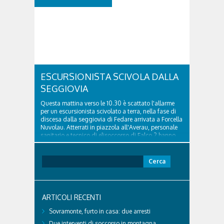
ESCURSIONISTA SCIVOLA DALLA
SEGGIOVIA
Questa mattina verso le 10.30 è scattato l'allarme
per un escursionista scivolato a terra, nella fase di
discesa dalla seggiovia di Fedare arrivata a Forcella
Nuvolau. Atterrati in piazzola all'Averau, personale
sanitario e tecnico di elisoccorso di Falco 2 hanno
raggiunto il 74enne di Teolo...
Ricerca
per:
ARTICOLI RECENTI
Sovramonte, furto in casa: due arresti
Due interventi di soccorso in montagna