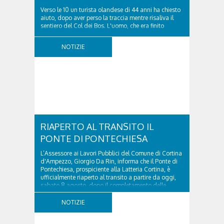
Verso le 10 un turista olandese di 44 anni ha chiesto
aiuto, dopo aver perso la traccia mentre risaliva il
sentiero del Col dei Bos. L'uomo, che era finito
incrodato sulla parete, sotto la verticale allo storico
ospedale militare, tra la Ferrata truppe alpine e le
NOTIZIE
Torri del Falzarego, era...
RIAPERTO AL TRANSITO IL
PONTE DI PONTECHIESA
L’Assessore ai Lavori Pubblici del Comune di Cortina
d'Ampezzo, Giorgio Da Rin, informa che il Ponte di
Pontechiesa, prospiciente alla Latteria Cortina, è
ufficialmente riaperto al transito a partire da oggi,
sabato 8 agosto, dopo il completamento delle
verifiche e il positivo collaudo...
NOTIZIE