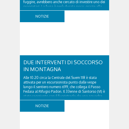
fuggire, avrebbero anche cercato di investire uno dei
proprietari. La fuga è però durata poco: grazie alla
tempestiva chiamata al 112 e all’intervento...
NOTIZIE
DUE INTERVENTI DI SOCCORSO
IN MONTAGNA
Alle 10.20 circa la Centrale del Suem 118 è stata
attivata per un escursionista punto dalle vespe
lungo il sentiero numero 699, che collega il Passo
Fedaia al Rifugio Padon. Il 33enne di Santorso (VI) è
stato raggiunto con il fuoristrada da una squadra
del Soccorso alpino della Val Pettorina...
NOTIZIE