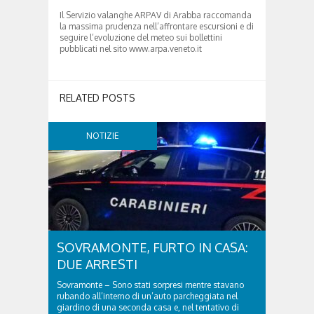
Il Servizio valanghe ARPAV di Arabba raccomanda
la massima prudenza nell’affrontare escursioni e di
seguire l’evoluzione del meteo sui bollettini
pubblicati nel sito www.arpa.veneto.it
RELATED POSTS
NOTIZIE
SOVRAMONTE, FURTO IN CASA:
DUE ARRESTI
Sovramonte – Sono stati sorpresi mentre stavano
rubando all’interno di un’auto parcheggiata nel
giardino di una seconda casa e, nel tentativo di