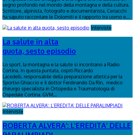
segno profondo nel mondo della montagna e della cultura.
Scrittore, alpinista, fotografo e documentarista, Cenacchi
ha saputo raccontare le Dolomiti e il rapporto tra uomo e...
Interviste
La salute in alta
quota, sesto episodio
Lo sport, la montagna e la salute si incontrano a Radio
Cortina. In questa puntata, ospiti Riccardo
Lacedelli, responsabile della preparazione atletica per la
Sportivi Ghiaccio e il dottor Ferdinando Da Rin, medico
chirurgo specialista in Ortopedia e Traumatologia di
Ospedale Cortina. GVM...
Interviste
ROBERTA ALVERA’: L’EREDITA’ DELLE
PARALIMPIADI