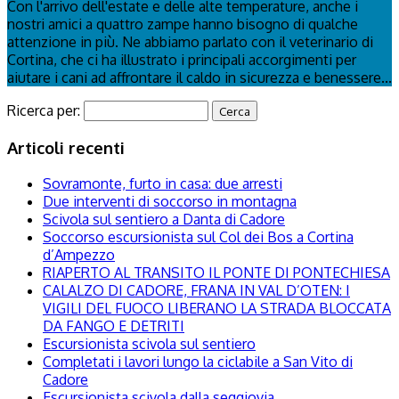
Con l'arrivo dell'estate e delle alte temperature, anche i
nostri amici a quattro zampe hanno bisogno di qualche
attenzione in più. Ne abbiamo parlato con il veterinario di
Cortina, che ci ha illustrato i principali accorgimenti per
aiutare i cani ad affrontare il caldo in sicurezza e benessere...
Ricerca per:
Articoli recenti
Sovramonte, furto in casa: due arresti
Due interventi di soccorso in montagna
Scivola sul sentiero a Danta di Cadore
Soccorso escursionista sul Col dei Bos a Cortina
d’Ampezzo
RIAPERTO AL TRANSITO IL PONTE DI PONTECHIESA
CALALZO DI CADORE, FRANA IN VAL D’OTEN: I
VIGILI DEL FUOCO LIBERANO LA STRADA BLOCCATA
DA FANGO E DETRITI
Escursionista scivola sul sentiero
Completati i lavori lungo la ciclabile a San Vito di
Cadore
Escursionista scivola dalla seggiovia