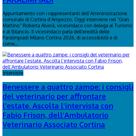
Appuntamento con i rappresentanti dell’Amministrazione
comunale di Cortina d’Ampezzo. Oggi interviene nel “Gran
Mattino” Roberta Alverà, vicesindaco con delega al Turismo
e al Bilancio. Il vicesindaco parla dell'eredità delle
Paralimpiadi Milano Cortina 2026, di accessibilità e di
come...
Interviste
Benessere a quattro zampe: i consigli
del veterinario per affrontare
l'estate. Ascolta l'intervista con
Fabio Frison, dell'Ambulatorio
Veterinario Associato Cortina