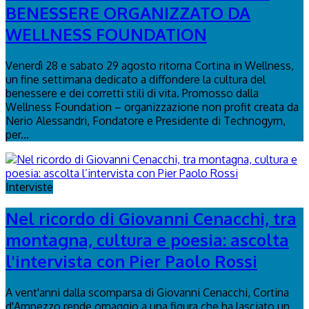
BENESSERE ORGANIZZATO DA
WELLNESS FOUNDATION
Venerdì 28 e sabato 29 agosto ritorna Cortina in Wellness,
un fine settimana dedicato a diffondere la cultura del
benessere e dei corretti stili di vita. Promosso dalla
Wellness Foundation – organizzazione non profit creata da
Nerio Alessandri, Fondatore e Presidente di Technogym,
per...
Interviste
Nel ricordo di Giovanni Cenacchi, tra
montagna, cultura e poesia: ascolta
l'intervista con Pier Paolo Rossi
A vent'anni dalla scomparsa di Giovanni Cenacchi, Cortina
d'Ampezzo rende omaggio a una figura che ha lasciato un