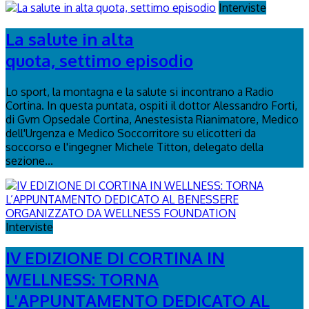
Interviste
La salute in alta
quota, settimo episodio
Lo sport, la montagna e la salute si incontrano a Radio
Cortina. In questa puntata, ospiti il dottor Alessandro Forti,
di Gvm Opsedale Cortina, Anestesista Rianimatore, Medico
dell'Urgenza e Medico Soccorritore su elicotteri da
soccorso e l'ingegner Michele Titton, delegato della
sezione...
Interviste
IV EDIZIONE DI CORTINA IN
WELLNESS: TORNA
L'APPUNTAMENTO DEDICATO AL