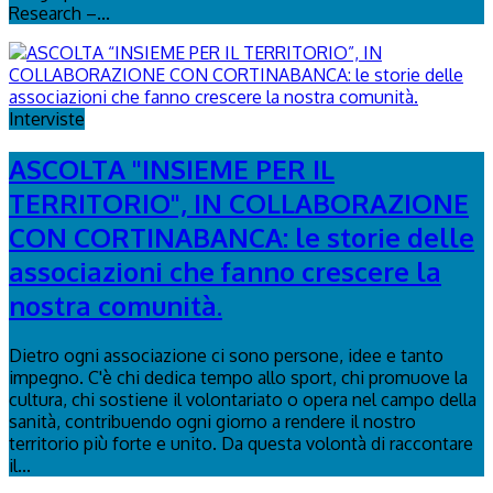
Research –...
Interviste
ASCOLTA "INSIEME PER IL
TERRITORIO", IN COLLABORAZIONE
CON CORTINABANCA: le storie delle
associazioni che fanno crescere la
nostra comunità.
Dietro ogni associazione ci sono persone, idee e tanto
impegno. C'è chi dedica tempo allo sport, chi promuove la
cultura, chi sostiene il volontariato o opera nel campo della
sanità, contribuendo ogni giorno a rendere il nostro
territorio più forte e unito. Da questa volontà di raccontare
il...