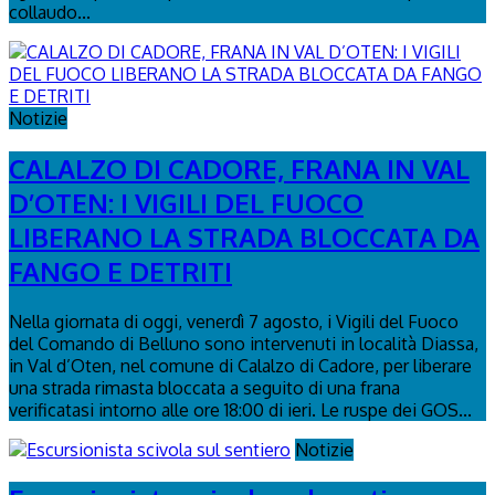
collaudo...
Notizie
CALALZO DI CADORE, FRANA IN VAL
D’OTEN: I VIGILI DEL FUOCO
LIBERANO LA STRADA BLOCCATA DA
FANGO E DETRITI
Nella giornata di oggi, venerdì 7 agosto, i Vigili del Fuoco
del Comando di Belluno sono intervenuti in località Diassa,
in Val d’Oten, nel comune di Calalzo di Cadore, per liberare
una strada rimasta bloccata a seguito di una frana
verificatasi intorno alle ore 18:00 di ieri. Le ruspe dei GOS...
Notizie