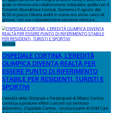
quale si rinnova una collaborazione collaudata, quella con il
Dolomiti Blues&Soul Festival. Domenica 9 agosto alle
18.00 in piazza Dibona andrà in scena uno show carico di
groove, con una collaudatissima sessione ritmica e...
Notizie
OSPEDALE CORTINA, L’EREDITÀ
OLIMPICA DIVENTA REALTÀ PER
ESSERE PUNTO DI RIFERIMENTO
STABILE PER RESIDENTI, TURISTI E
SPORTIVI
L'eredità delle Olimpiadi e Paralimpiadi di Milano Cortina
continua a produrre effetti concreti sul territorio
dolomitico. Ospedale Cortina - struttura parte di GVM Care