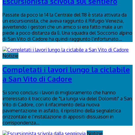
Escursionista scivola sul sentiero
Passate da poco le 14 la Centrale del 118 è stata attivata da
un escursionista, che aveva raggiunto il Rifugio Venezia,
avvertendo i gestori che un amico si era fatto male a un
piede a poco distanza da lì. Una squadra del Soccorso alpino
di San Vito di Cadore ha quindi raggiunto l'infortunato...
Notizie
Completati i lavori lungo la ciclabile
a San Vito di Cadore
Si sono conclusi i lavori di miglioramento che hanno
interessato il tracciato de "La lunga via delel Dolomiti" a San
Vito di Cadore, con il rifacimento della nuova
pavimentazione in asfalto, il ripristino della segnaletica
orizzontale e l'installazione di appositi dissuasori in
corrispondenza...
Notizie