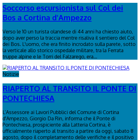
Soccorso escursionista sul Col dei
Bos a Cortina d'Ampezzo
Verso le 10 un turista olandese di 44 anni ha chiesto aiuto,
dopo aver perso la traccia mentre risaliva il sentiero del Col
dei Bos. L'uomo, che era finito incrodato sulla parete, sotto
la verticale allo storico ospedale militare, tra la Ferrata
truppe alpine e le Torri del Falzarego, era...
Notizie
RIAPERTO AL TRANSITO IL PONTE DI
PONTECHIESA
L’Assessore ai Lavori Pubblici del Comune di Cortina
d'Ampezzo, Giorgio Da Rin, informa che il Ponte di
Pontechiesa, prospiciente alla Latteria Cortina, è
ufficialmente riaperto al transito a partire da oggi, sabato 8
agosto, dopo il completamento delle verifiche e il positivo