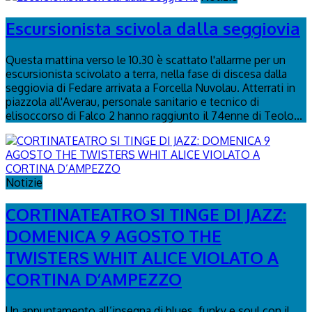
Escursionista scivola dalla seggiovia
Questa mattina verso le 10.30 è scattato l'allarme per un
escursionista scivolato a terra, nella fase di discesa dalla
seggiovia di Fedare arrivata a Forcella Nuvolau. Atterrati in
piazzola all'Averau, personale sanitario e tecnico di
elisoccorso di Falco 2 hanno raggiunto il 74enne di Teolo...
Notizie
CORTINATEATRO SI TINGE DI JAZZ:
DOMENICA 9 AGOSTO THE
TWISTERS WHIT ALICE VIOLATO A
CORTINA D’AMPEZZO
Un appuntamento all’insegna di blues, funky e soul con il