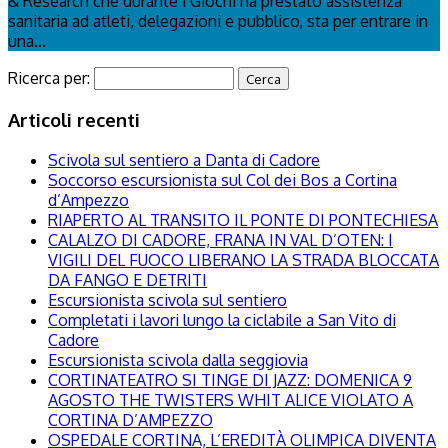
& Research che durante i Giochi ha prestato assistenza
sanitaria ad atleti, delegazioni e pubblico, sta per entrare in
una...
Ricerca per:
Articoli recenti
Scivola sul sentiero a Danta di Cadore
Soccorso escursionista sul Col dei Bos a Cortina
d’Ampezzo
RIAPERTO AL TRANSITO IL PONTE DI PONTECHIESA
CALALZO DI CADORE, FRANA IN VAL D’OTEN: I
VIGILI DEL FUOCO LIBERANO LA STRADA BLOCCATA
DA FANGO E DETRITI
Escursionista scivola sul sentiero
Completati i lavori lungo la ciclabile a San Vito di
Cadore
Escursionista scivola dalla seggiovia
CORTINATEATRO SI TINGE DI JAZZ: DOMENICA 9
AGOSTO THE TWISTERS WHIT ALICE VIOLATO A
CORTINA D’AMPEZZO
OSPEDALE CORTINA, L’EREDITÀ OLIMPICA DIVENTA