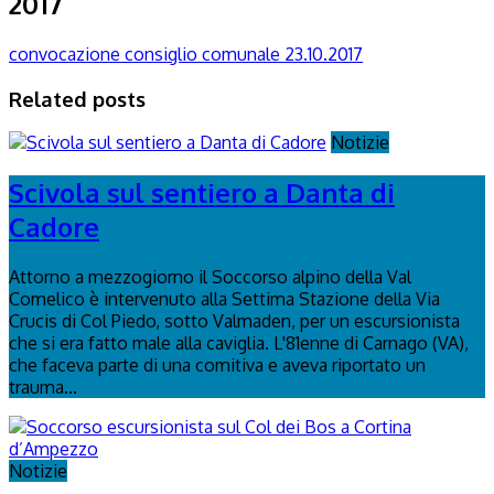
2017
convocazione consiglio comunale 23.10.2017
Related posts
Notizie
Scivola sul sentiero a Danta di
Cadore
Attorno a mezzogiorno il Soccorso alpino della Val
Comelico è intervenuto alla Settima Stazione della Via
Crucis di Col Piedo, sotto Valmaden, per un escursionista
che si era fatto male alla caviglia. L'81enne di Carnago (VA),
che faceva parte di una comitiva e aveva riportato un
trauma...
Notizie