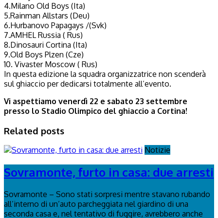
4.Milano Old Boys (Ita)
5.Rainman Allstars (Deu)
6.Hurbanovo Papagays /(Svk)
7.AMHEL Russia ( Rus)
8.Dinosauri Cortina (Ita)
9.Old Boys Plzen (Cze)
10. Vivaster Moscow ( Rus)
In questa edizione la squadra organizzatrice non scenderà
sul ghiaccio per dedicarsi totalmente all’evento.
Vi aspettiamo venerdì 22 e sabato 23 settembre
presso lo Stadio Olimpico del ghiaccio a Cortina!
Related posts
Notizie
Sovramonte, furto in casa: due arresti
Sovramonte – Sono stati sorpresi mentre stavano rubando
all’interno di un’auto parcheggiata nel giardino di una
seconda casa e, nel tentativo di fuggire, avrebbero anche