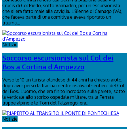
Crucis di Col Piedo, sotto Valmaden, per un escursionista
che si era fatto male alla caviglia. L'81enne di Carnago (VA),
che faceva parte di una comitiva e aveva riportato un
trauma...
Notizie
Soccorso escursionista sul Col dei
Bos a Cortina d'Ampezzo
Verso le 10 un turista olandese di 44 anni ha chiesto aiuto,
dopo aver perso la traccia mentre risaliva il sentiero del Col
dei Bos. L'uomo, che era finito incrodato sulla parete, sotto
la verticale allo storico ospedale militare, tra la Ferrata
truppe alpine e le Torri del Falzarego, era...
Notizie