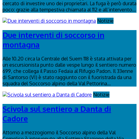
cercato di investire uno dei proprietari. La fuga è però durata
poco: grazie alla tempestiva chiamata al 112 e all’intervento...
Notizie
Due interventi di soccorso in
montagna
Alle 10.20 circa la Centrale del Suem 118 è stata attivata per
un escursionista punto dalle vespe lungo il sentiero numero
699, che collega il Passo Fedaia al Rifugio Padon. Il 33enne
di Santorso (VI) è stato raggiunto con il fuoristrada da una
squadra del Soccorso alpino della Val Pettorina...
Notizie
Scivola sul sentiero a Danta di
Cadore
Attorno a mezzogiorno il Soccorso alpino della Val
Comelico è intervenuto alla Settima Stazione della Via