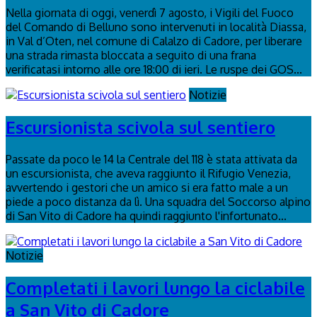
Nella giornata di oggi, venerdì 7 agosto, i Vigili del Fuoco
del Comando di Belluno sono intervenuti in località Diassa,
in Val d’Oten, nel comune di Calalzo di Cadore, per liberare
una strada rimasta bloccata a seguito di una frana
verificatasi intorno alle ore 18:00 di ieri. Le ruspe dei GOS...
Notizie
Escursionista scivola sul sentiero
Passate da poco le 14 la Centrale del 118 è stata attivata da
un escursionista, che aveva raggiunto il Rifugio Venezia,
avvertendo i gestori che un amico si era fatto male a un
piede a poco distanza da lì. Una squadra del Soccorso alpino
di San Vito di Cadore ha quindi raggiunto l'infortunato...
Notizie
Completati i lavori lungo la ciclabile
a San Vito di Cadore