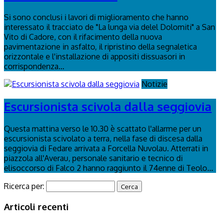
Si sono conclusi i lavori di miglioramento che hanno
interessato il tracciato de "La lunga via delel Dolomiti" a San
Vito di Cadore, con il rifacimento della nuova
pavimentazione in asfalto, il ripristino della segnaletica
orizzontale e l'installazione di appositi dissuasori in
corrispondenza...
Notizie
Escursionista scivola dalla seggiovia
Questa mattina verso le 10.30 è scattato l'allarme per un
escursionista scivolato a terra, nella fase di discesa dalla
seggiovia di Fedare arrivata a Forcella Nuvolau. Atterrati in
piazzola all'Averau, personale sanitario e tecnico di
elisoccorso di Falco 2 hanno raggiunto il 74enne di Teolo...
Ricerca per:
Articoli recenti