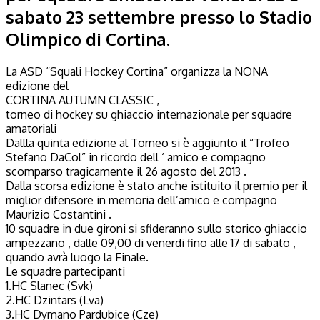
sabato 23 settembre presso lo Stadio
Olimpico di Cortina.
La ASD “Squali Hockey Cortina” organizza la NONA
edizione del
CORTINA AUTUMN CLASSIC ,
torneo di hockey su ghiaccio internazionale per squadre
amatoriali
Dallla quinta edizione al Torneo si è aggiunto il “Trofeo
Stefano DaCol” in ricordo dell ‘ amico e compagno
scomparso tragicamente il 26 agosto del 2013 .
Dalla scorsa edizione è stato anche istituito il premio per il
miglior difensore in memoria dell’amico e compagno
Maurizio Costantini .
10 squadre in due gironi si sfideranno sullo storico ghiaccio
ampezzano , dalle 09,00 di venerdi fino alle 17 di sabato ,
quando avrà luogo la Finale.
Le squadre partecipanti
1.HC Slanec (Svk)
2.HC Dzintars (Lva)
3.HC Dymano Pardubice (Cze)