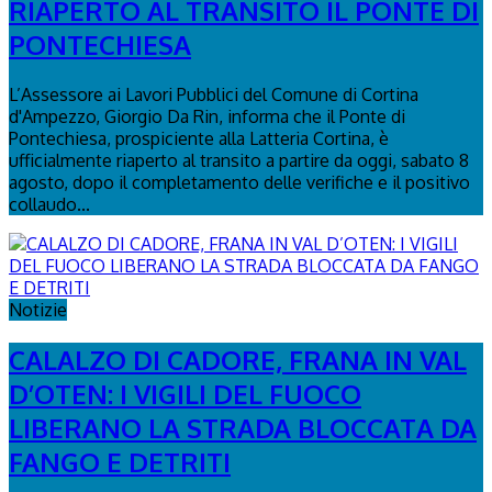
RIAPERTO AL TRANSITO IL PONTE DI
PONTECHIESA
L’Assessore ai Lavori Pubblici del Comune di Cortina
d'Ampezzo, Giorgio Da Rin, informa che il Ponte di
Pontechiesa, prospiciente alla Latteria Cortina, è
ufficialmente riaperto al transito a partire da oggi, sabato 8
agosto, dopo il completamento delle verifiche e il positivo
collaudo...
Notizie
CALALZO DI CADORE, FRANA IN VAL
D’OTEN: I VIGILI DEL FUOCO
LIBERANO LA STRADA BLOCCATA DA
FANGO E DETRITI