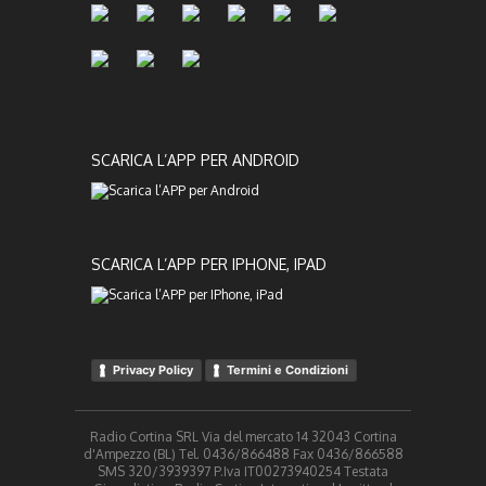
SCARICA L’APP PER ANDROID
SCARICA L’APP PER IPHONE, IPAD
Privacy Policy
Termini e Condizioni
Radio Cortina SRL Via del mercato 14 32043 Cortina
d'Ampezzo (BL) Tel. 0436/866488 Fax 0436/866588
SMS 320/3939397 P.Iva IT00273940254 Testata