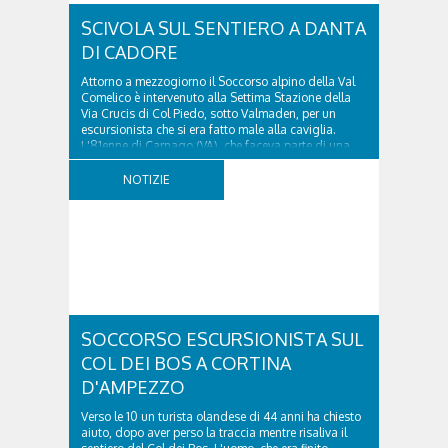
SCIVOLA SUL SENTIERO A DANTA
DI CADORE
Attorno a mezzogiorno il Soccorso alpino della Val
Comelico è intervenuto alla Settima Stazione della
Via Crucis di Col Piedo, sotto Valmaden, per un
escursionista che si era fatto male alla caviglia.
L'81enne di Carnago (VA), che faceva parte di una
comitiva e aveva riportato un trauma...
NOTIZIE
SOCCORSO ESCURSIONISTA SUL
COL DEI BOS A CORTINA
D'AMPEZZO
Verso le 10 un turista olandese di 44 anni ha chiesto
aiuto, dopo aver perso la traccia mentre risaliva il