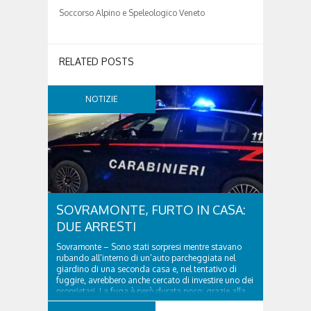
Soccorso Alpino e Speleologico Veneto
RELATED POSTS
NOTIZIE
SOVRAMONTE, FURTO IN CASA:
DUE ARRESTI
Sovramonte – Sono stati sorpresi mentre stavano
rubando all’interno di un’auto parcheggiata nel
giardino di una seconda casa e, nel tentativo di
fuggire, avrebbero anche cercato di investire uno dei
proprietari. La fuga è però durata poco: grazie alla
tempestiva chiamata al 112 e all’intervento...