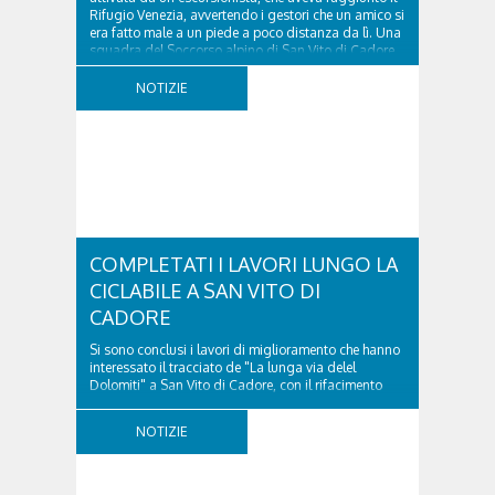
Rifugio Venezia, avvertendo i gestori che un amico si
era fatto male a un piede a poco distanza da lì. Una
squadra del Soccorso alpino di San Vito di Cadore
ha quindi raggiunto l'infortunato...
NOTIZIE
COMPLETATI I LAVORI LUNGO LA
CICLABILE A SAN VITO DI
CADORE
Si sono conclusi i lavori di miglioramento che hanno
interessato il tracciato de "La lunga via delel
Dolomiti" a San Vito di Cadore, con il rifacimento
della nuova pavimentazione in asfalto, il ripristino
della segnaletica orizzontale e l'installazione di
NOTIZIE
appositi dissuasori in corrispondenza...