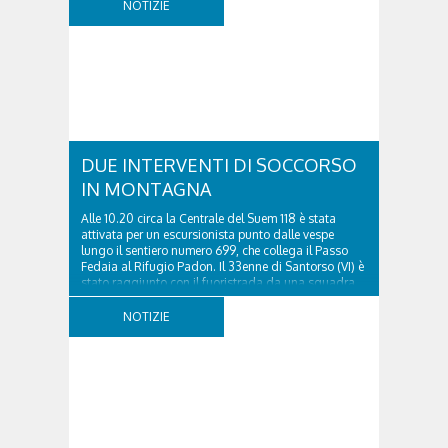
NOTIZIE
DUE INTERVENTI DI SOCCORSO
IN MONTAGNA
Alle 10.20 circa la Centrale del Suem 118 è stata
attivata per un escursionista punto dalle vespe
lungo il sentiero numero 699, che collega il Passo
Fedaia al Rifugio Padon. Il 33enne di Santorso (VI) è
stato raggiunto con il fuoristrada da una squadra
del Soccorso alpino della Val Pettorina...
NOTIZIE