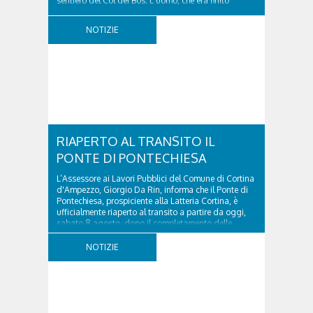
sentiero del Col dei Bos. L'uomo, che era finito
incrodato sulla parete, sotto la verticale allo storico
ospedale militare, tra la Ferrata truppe alpine e le
NOTIZIE
Torri del Falzarego, era...
RIAPERTO AL TRANSITO IL
PONTE DI PONTECHIESA
L’Assessore ai Lavori Pubblici del Comune di Cortina
d'Ampezzo, Giorgio Da Rin, informa che il Ponte di
Pontechiesa, prospiciente alla Latteria Cortina, è
ufficialmente riaperto al transito a partire da oggi,
sabato 8 agosto, dopo il completamento delle
verifiche e il positivo collaudo...
NOTIZIE