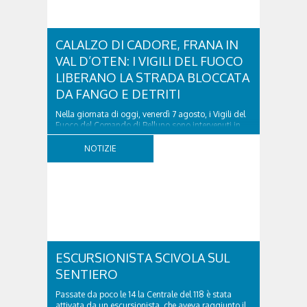
CALALZO DI CADORE, FRANA IN
VAL D’OTEN: I VIGILI DEL FUOCO
LIBERANO LA STRADA BLOCCATA
DA FANGO E DETRITI
Nella giornata di oggi, venerdì 7 agosto, i Vigili del
Fuoco del Comando di Belluno sono intervenuti in
località Diassa, in Val d’Oten, nel comune di Calalzo
di Cadore, per liberare una strada rimasta bloccata
NOTIZIE
a seguito di una frana verificatasi intorno alle ore
18:00 di ieri. Le ruspe dei GOS...
ESCURSIONISTA SCIVOLA SUL
SENTIERO
Passate da poco le 14 la Centrale del 118 è stata
attivata da un escursionista, che aveva raggiunto il