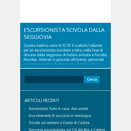
ESCURSIONISTA SCIVOLA DALLA
SEGGIOVIA
Questa mattina verso le 10.30 è scattato l'allarme
per un escursionista scivolato a terra, nella fase di
discesa dalla seggiovia di Fedare arrivata a Forcella
Nuvolau. Atterrati in piazzola all'Averau, personale
sanitario e tecnico di elisoccorso di Falco 2 hanno
raggiunto il 74enne di Teolo...
Ricerca
per:
ARTICOLI RECENTI
Sovramonte, furto in casa: due arresti
Due interventi di soccorso in montagna
Scivola sul sentiero a Danta di Cadore
Soccorso escursionista sul Col dei Bos a Cortina