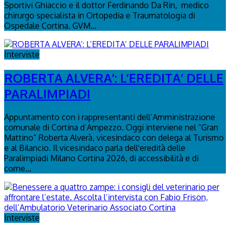
Sportivi Ghiaccio e il dottor Ferdinando Da Rin, medico
chirurgo specialista in Ortopedia e Traumatologia di
Ospedale Cortina. GVM...
Interviste
ROBERTA ALVERA’: L’EREDITA’ DELLE
PARALIMPIADI
Appuntamento con i rappresentanti dell’Amministrazione
comunale di Cortina d’Ampezzo. Oggi interviene nel “Gran
Mattino” Roberta Alverà, vicesindaco con delega al Turismo
e al Bilancio. Il vicesindaco parla dell'eredità delle
Paralimpiadi Milano Cortina 2026, di accessibilità e di
come...
Interviste