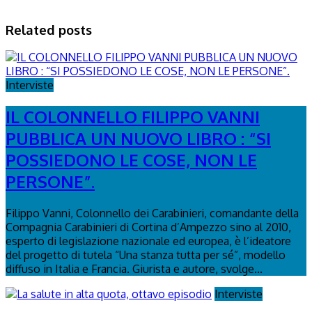
Related posts
Interviste
IL COLONNELLO FILIPPO VANNI
PUBBLICA UN NUOVO LIBRO : “SI
POSSIEDONO LE COSE, NON LE
PERSONE”.
Filippo Vanni, Colonnello dei Carabinieri, comandante della
Compagnia Carabinieri di Cortina d’Ampezzo sino al 2010,
esperto di legislazione nazionale ed europea, è l’ideatore
del progetto di tutela “Una stanza tutta per sé”, modello
diffuso in Italia e Francia. Giurista e autore, svolge...
Interviste