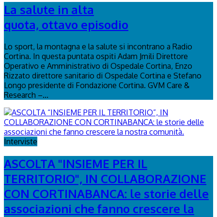
La salute in alta
quota, ottavo episodio
Lo sport, la montagna e la salute si incontrano a Radio
Cortina. In questa puntata ospiti Adam Jmili Direttore
Operativo e Amministrativo di Ospedale Cortina, Enzo
Rizzato direttore sanitario di Ospedale Cortina e Stefano
Longo presidente di Fondazione Cortina. GVM Care &
Research –...
Interviste
ASCOLTA "INSIEME PER IL
TERRITORIO", IN COLLABORAZIONE
CON CORTINABANCA: le storie delle
associazioni che fanno crescere la