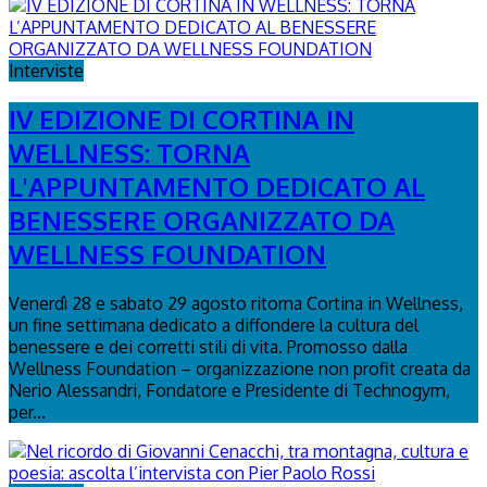
Interviste
IV EDIZIONE DI CORTINA IN
WELLNESS: TORNA
L'APPUNTAMENTO DEDICATO AL
BENESSERE ORGANIZZATO DA
WELLNESS FOUNDATION
Venerdì 28 e sabato 29 agosto ritorna Cortina in Wellness,
un fine settimana dedicato a diffondere la cultura del
benessere e dei corretti stili di vita. Promosso dalla
Wellness Foundation – organizzazione non profit creata da
Nerio Alessandri, Fondatore e Presidente di Technogym,
per...