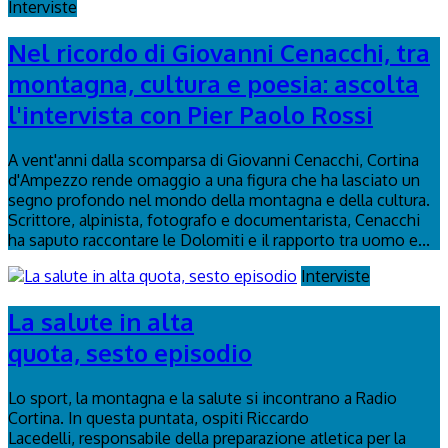
Interviste
Nel ricordo di Giovanni Cenacchi, tra
montagna, cultura e poesia: ascolta
l'intervista con Pier Paolo Rossi
A vent'anni dalla scomparsa di Giovanni Cenacchi, Cortina
d'Ampezzo rende omaggio a una figura che ha lasciato un
segno profondo nel mondo della montagna e della cultura.
Scrittore, alpinista, fotografo e documentarista, Cenacchi
ha saputo raccontare le Dolomiti e il rapporto tra uomo e...
Interviste
La salute in alta
quota, sesto episodio
Lo sport, la montagna e la salute si incontrano a Radio
Cortina. In questa puntata, ospiti Riccardo
Lacedelli, responsabile della preparazione atletica per la