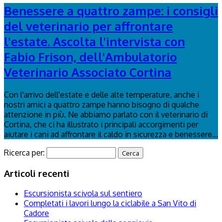
Benessere a quattro zampe: i consigli
del veterinario per affrontare
l'estate. Ascolta l'intervista con
Fabio Frison, dell'Ambulatorio
Veterinario Associato Cortina
Con l'arrivo dell'estate e delle alte temperature, anche i
nostri amici a quattro zampe hanno bisogno di qualche
attenzione in più. Ne abbiamo parlato con il veterinario di
Cortina, che ci ha illustrato i principali accorgimenti per
aiutare i cani ad affrontare il caldo in sicurezza e benessere...
Ricerca per:
Articoli recenti
Escursionista scivola sul sentiero
Completati i lavori lungo la ciclabile a San Vito di
Cadore