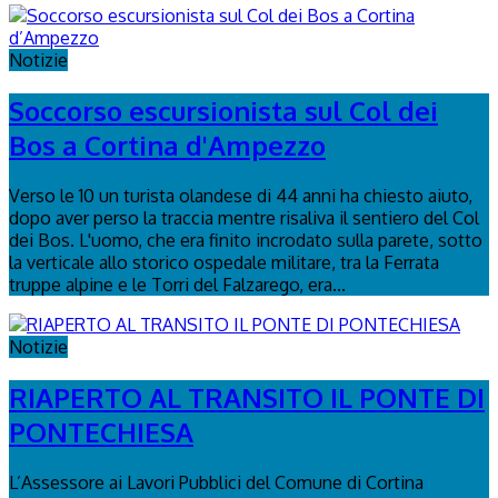
Notizie
Soccorso escursionista sul Col dei
Bos a Cortina d'Ampezzo
Verso le 10 un turista olandese di 44 anni ha chiesto aiuto,
dopo aver perso la traccia mentre risaliva il sentiero del Col
dei Bos. L'uomo, che era finito incrodato sulla parete, sotto
la verticale allo storico ospedale militare, tra la Ferrata
truppe alpine e le Torri del Falzarego, era...
Notizie
RIAPERTO AL TRANSITO IL PONTE DI
PONTECHIESA
L’Assessore ai Lavori Pubblici del Comune di Cortina