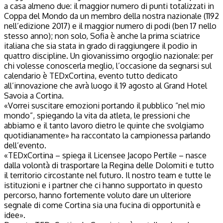
a casa almeno due: il maggior numero di punti totalizzati in
Coppa del Mondo da un membro della nostra nazionale (1192
nell’edizione 2017) e il maggior numero di podi (ben 17 nello
stesso anno); non solo, Sofia è anche la prima sciatrice
italiana che sia stata in grado di raggiungere il podio in
quattro discipline. Un giovanissimo orgoglio nazionale: per
chi volesse conoscerla meglio, l’occasione da segnarsi sul
calendario è TEDxCortina, evento tutto dedicato
all’innovazione che avrà luogo il 19 agosto al Grand Hotel
Savoia a Cortina.
«Vorrei suscitare emozioni portando il pubblico “nel mio
mondo”, spiegando la vita da atleta, le pressioni che
abbiamo e il tanto lavoro dietro le quinte che svolgiamo
quotidianamente» ha raccontato la campionessa parlando
dell’evento.
«TEDxCortina – spiega il Licensee Jacopo Pertile – nasce
dalla volontà di trasportare la Regina delle Dolomiti e tutto
il territorio circostante nel futuro. Il nostro team e tutte le
istituzioni e i partner che ci hanno supportato in questo
percorso, hanno fortemente voluto dare un ulteriore
segnale di come Cortina sia una fucina di opportunità e
idee».