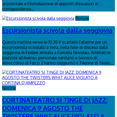
orizzontale e l'installazione di appositi dissuasori in
corrispondenza...
Notizie
Escursionista scivola dalla seggiovia
Questa mattina verso le 10.30 è scattato l'allarme per un
escursionista scivolato a terra, nella fase di discesa dalla
seggiovia di Fedare arrivata a Forcella Nuvolau. Atterrati in
piazzola all'Averau, personale sanitario e tecnico di
elisoccorso di Falco 2 hanno raggiunto il 74enne di Teolo...
Notizie
CORTINATEATRO SI TINGE DI JAZZ:
DOMENICA 9 AGOSTO THE
TWISTERS WHIT ALICE VIOLATO A