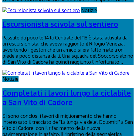
Notizie
Escursionista scivola sul sentiero
Passate da poco le 14 la Centrale del 118 è stata attivata da
un escursionista, che aveva raggiunto il Rifugio Venezia,
avvertendo i gestori che un amico si era fatto male a un
piede a poco distanza da lì. Una squadra del Soccorso alpino
di San Vito di Cadore ha quindi raggiunto l'infortunato...
Notizie
Completati i lavori lungo la ciclabile
a San Vito di Cadore
Si sono conclusi i lavori di miglioramento che hanno
interessato il tracciato de "La lunga via delel Dolomiti" a San
Vito di Cadore, con il rifacimento della nuova
pavimentazione in asfalto, il ripristino della segnaletica