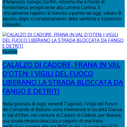
d'Ampezzo, Giorgio Da Rin, informa che il Ponte di
Pontechiesa, prospiciente alla Latteria Cortina, è
ufficialmente riaperto al transito a partire da oggi, sabato 8
agosto, dopo il completamento delle verifiche e il positivo
collaudo...
Notizie
CALALZO DI CADORE, FRANA IN VAL
D’OTEN: I VIGILI DEL FUOCO
LIBERANO LA STRADA BLOCCATA DA
FANGO E DETRITI
Nella giornata di oggi, venerdì 7 agosto, i Vigili del Fuoco
del Comando di Belluno sono intervenuti in località Diassa,
in Val d’Oten, nel comune di Calalzo di Cadore, per liberare
una strada rimasta bloccata a seguito di una frana
verificatasi intorno alle ore 18:00 di ieri. Le ruspe dei GOS...