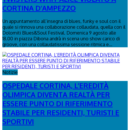
CORTINA D’AMPEZZO
Un appuntamento all’insegna di blues, funky e soul con il
quale si rinnova una collaborazione collaudata, quella con il
Dolomiti Blues&Soul Festival. Domenica 9 agosto alle
18.00 in piazza Dibona andrà in scena uno show carico di
groove, con una collaudatissima sessione ritmica e...
Notizie
OSPEDALE CORTINA, L’EREDITÀ
OLIMPICA DIVENTA REALTÀ PER
ESSERE PUNTO DI RIFERIMENTO
STABILE PER RESIDENTI, TURISTI E
SPORTIVI