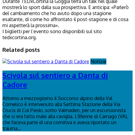
Durante TEDxCortina la Goggia terrà un talk nel quale
mostrerà lo sport dalla sua prospettiva. E anticipa: «Parlerò
del cambiamento che ho avuto dopo una stagione
esaltante, di come ho affrontato il post-stagione e di cosa
mi aspetterà la prossima».
I biglietti per l’evento sono disponibili sul sito
tedxcortina.org.
Related posts
Notizie
Scivola sul sentiero a Danta di
Cadore
Attorno a mezzogiorno il Soccorso alpino della Val
Comelico è intervenuto alla Settima Stazione della Via
Crucis di Col Piedo, sotto Valmaden, per un escursionista
che si era fatto male alla caviglia. L'81enne di Carnago (VA),
che faceva parte di una comitiva e aveva riportato un
trauma...