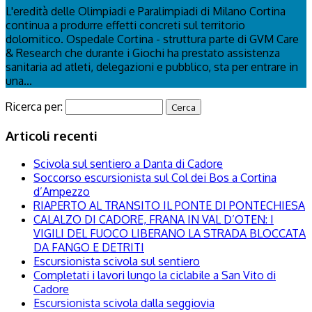
L'eredità delle Olimpiadi e Paralimpiadi di Milano Cortina
continua a produrre effetti concreti sul territorio
dolomitico. Ospedale Cortina - struttura parte di GVM Care
& Research che durante i Giochi ha prestato assistenza
sanitaria ad atleti, delegazioni e pubblico, sta per entrare in
una...
Ricerca per:
Articoli recenti
Scivola sul sentiero a Danta di Cadore
Soccorso escursionista sul Col dei Bos a Cortina
d’Ampezzo
RIAPERTO AL TRANSITO IL PONTE DI PONTECHIESA
CALALZO DI CADORE, FRANA IN VAL D’OTEN: I
VIGILI DEL FUOCO LIBERANO LA STRADA BLOCCATA
DA FANGO E DETRITI
Escursionista scivola sul sentiero
Completati i lavori lungo la ciclabile a San Vito di
Cadore
Escursionista scivola dalla seggiovia