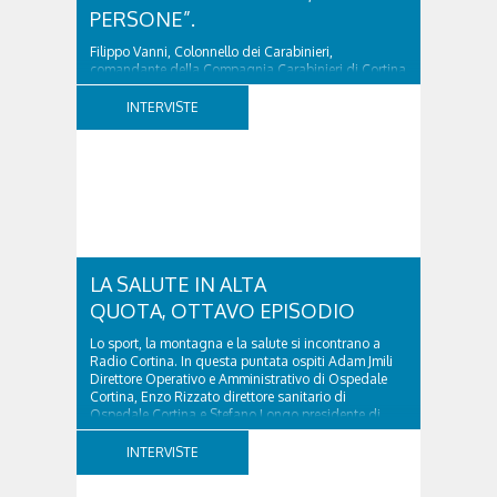
PERSONE”.
Filippo Vanni, Colonnello dei Carabinieri,
comandante della Compagnia Carabinieri di Cortina
d’Ampezzo sino al 2010, esperto di legislazione
nazionale ed europea, è l’ideatore del progetto di
INTERVISTE
tutela “Una stanza tutta per sé”, modello diffuso in
Italia e Francia. Giurista e autore, svolge...
LA SALUTE IN ALTA
QUOTA, OTTAVO EPISODIO
Lo sport, la montagna e la salute si incontrano a
Radio Cortina. In questa puntata ospiti Adam Jmili
Direttore Operativo e Amministrativo di Ospedale
Cortina, Enzo Rizzato direttore sanitario di
Ospedale Cortina e Stefano Longo presidente di
Fondazione Cortina. GVM Care & Research –...
INTERVISTE