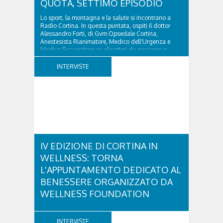
QUOTA, SETTIMO EPISODIO
Lo sport, la montagna e la salute si incontrano a
Radio Cortina. In questa puntata, ospiti il dottor
Alessandro Forti, di Gvm Opsedale Cortina,
Anestesista Rianimatore, Medico dell'Urgenza e
Medico Soccorritore su elicotteri da soccorso e
l'ingegner Michele Titton, delegato della sezione...
INTERVISTE
IV EDIZIONE DI CORTINA IN
WELLNESS: TORNA
L'APPUNTAMENTO DEDICATO AL
BENESSERE ORGANIZZATO DA
WELLNESS FOUNDATION
Venerdì 28 e sabato 29 agosto ritorna Cortina in
Wellness, un fine settimana dedicato a diffondere la
INTERVISTE