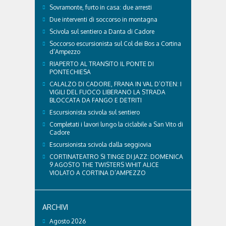
principali accorgimenti per aiutare i cani ad
Sovramonte, furto in casa: due arresti
affrontare il caldo in sicurezza e benessere...
Due interventi di soccorso in montagna
Scivola sul sentiero a Danta di Cadore
Soccorso escursionista sul Col dei Bos a Cortina
d’Ampezzo
RIAPERTO AL TRANSITO IL PONTE DI
PONTECHIESA
CALALZO DI CADORE, FRANA IN VAL D’OTEN: I
VIGILI DEL FUOCO LIBERANO LA STRADA
BLOCCATA DA FANGO E DETRITI
Escursionista scivola sul sentiero
Completati i lavori lungo la ciclabile a San Vito di
Cadore
Escursionista scivola dalla seggiovia
CORTINATEATRO SI TINGE DI JAZZ: DOMENICA
9 AGOSTO THE TWISTERS WHIT ALICE
VIOLATO A CORTINA D’AMPEZZO
ARCHIVI
Agosto 2026