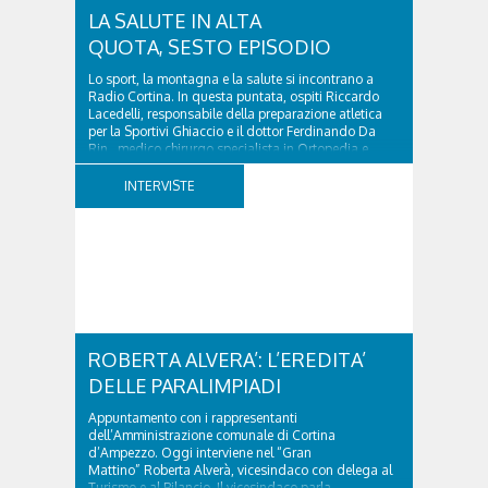
LA SALUTE IN ALTA
QUOTA, SESTO EPISODIO
Lo sport, la montagna e la salute si incontrano a
Radio Cortina. In questa puntata, ospiti Riccardo
Lacedelli, responsabile della preparazione atletica
per la Sportivi Ghiaccio e il dottor Ferdinando Da
Rin, medico chirurgo specialista in Ortopedia e
Traumatologia di Ospedale Cortina. GVM...
INTERVISTE
ROBERTA ALVERA’: L’EREDITA’
DELLE PARALIMPIADI
Appuntamento con i rappresentanti
dell’Amministrazione comunale di Cortina
d’Ampezzo. Oggi interviene nel “Gran
Mattino” Roberta Alverà, vicesindaco con delega al
Turismo e al Bilancio. Il vicesindaco parla