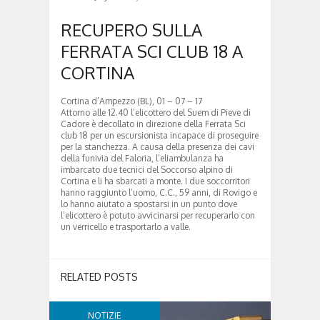
RECUPERO SULLA
FERRATA SCI CLUB 18 A
CORTINA
Cortina d’Ampezzo (BL), 01 – 07 – 17
Attorno alle 12.40 l’elicottero del Suem di Pieve di
Cadore è decollato in direzione della Ferrata Sci
club 18 per un escursionista incapace di proseguire
per la stanchezza. A causa della presenza dei cavi
della funivia del Faloria, l’eliambulanza ha
imbarcato due tecnici del Soccorso alpino di
Cortina e li ha sbarcati a monte. I due soccorritori
hanno raggiunto l’uomo, C.C., 59 anni, di Rovigo e
lo hanno aiutato a spostarsi in un punto dove
l’elicottero è potuto avvicinarsi per recuperarlo con
un verricello e trasportarlo a valle.
RELATED POSTS
NOTIZIE