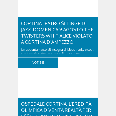
CORTINATEATRO SI TINGE DI
JAZZ: DOMENICA 9 AGOSTO THE
TWISTERS WHIT ALICE VIOLATO
A CORTINA D’AMPEZZO
Un appuntamento all’insegna di blues, funky e soul
con il quale si rinnova una collaborazione
collaudata, quella con il Dolomiti Blues&Soul
Festival. Domenica 9 agosto alle 18.00 in piazza
NOTIZIE
Dibona andrà in scena uno show carico di groove,
con una collaudatissima sessione ritmica e...
OSPEDALE CORTINA, L’EREDITÀ
OLIMPICA DIVENTA REALTÀ PER