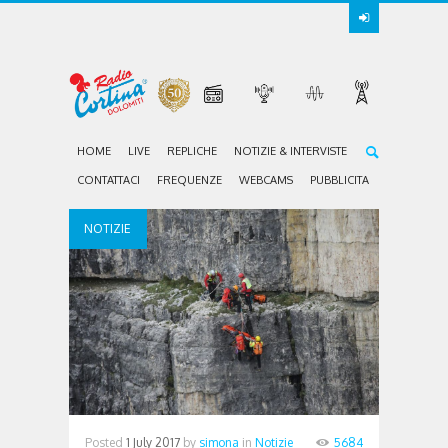
HOME
LIVE
REPLICHE
NOTIZIE & INTERVISTE
CONTATTACI
FREQUENZE
WEBCAMS
PUBBLICITA
NOTIZIE
Posted
1 July 2017
by
simona
in
Notizie
5684