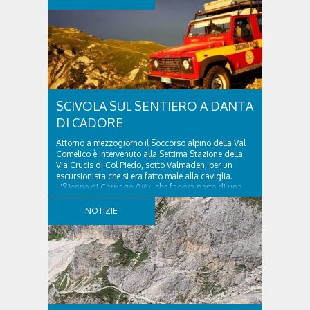
SCIVOLA SUL SENTIERO A DANTA
DI CADORE
Attorno a mezzogiorno il Soccorso alpino della Val
Comelico è intervenuto alla Settima Stazione della
Via Crucis di Col Piedo, sotto Valmaden, per un
escursionista che si era fatto male alla caviglia.
L'81enne di Carnago (VA), che faceva parte di una
comitiva e aveva riportato un trauma...
NOTIZIE