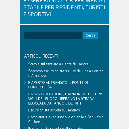
ESSERE PUNTO DI RIFERIMENTO
STABILE PER RESIDENTI, TURISTI
E SPORTIVI
L'eredità delle Olimpiadi e Paralimpiadi di Milano
Cortina continua a produrre effetti concreti sul
territorio dolomitico. Ospedale Cortina -
Ricerca
struttura parte di GVM Care & Research che durante i
per:
Giochi ha prestato assistenza sanitaria ad atleti,
delegazioni e pubblico, sta per entrare in una...
ARTICOLI RECENTI
Scivola sul sentiero a Danta di Cadore
Soccorso escursionista sul Col dei Bos a Cortina
d’Ampezzo
RIAPERTO AL TRANSITO IL PONTE DI
PONTECHIESA
CALALZO DI CADORE, FRANA IN VAL D’OTEN: I
VIGILI DEL FUOCO LIBERANO LA STRADA
BLOCCATA DA FANGO E DETRITI
Escursionista scivola sul sentiero
Completati i lavori lungo la ciclabile a San Vito di
Cadore
Escursionista scivola dalla seggiovia