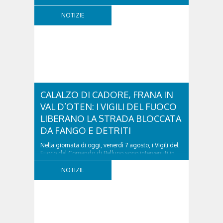
verifiche e il positivo collaudo...
NOTIZIE
CALALZO DI CADORE, FRANA IN
VAL D’OTEN: I VIGILI DEL FUOCO
LIBERANO LA STRADA BLOCCATA
DA FANGO E DETRITI
Nella giornata di oggi, venerdì 7 agosto, i Vigili del
Fuoco del Comando di Belluno sono intervenuti in
località Diassa, in Val d’Oten, nel comune di Calalzo
di Cadore, per liberare una strada rimasta bloccata
NOTIZIE
a seguito di una frana verificatasi intorno alle ore
18:00 di ieri. Le ruspe dei GOS...