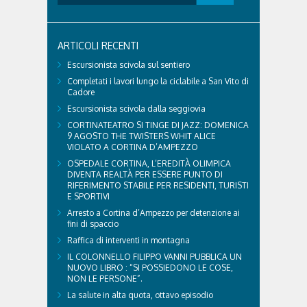
per:
Con l'arrivo dell'estate e delle alte temperature,
anche i nostri amici a quattro zampe hanno bisogno
di qualche attenzione in più. Ne abbiamo parlato
ARTICOLI RECENTI
con il veterinario di Cortina, che ci ha illustrato i
principali accorgimenti per aiutare i cani ad
Escursionista scivola sul sentiero
affrontare il caldo in sicurezza e benessere...
Completati i lavori lungo la ciclabile a San Vito di
Cadore
Escursionista scivola dalla seggiovia
CORTINATEATRO SI TINGE DI JAZZ: DOMENICA
9 AGOSTO THE TWISTERS WHIT ALICE
VIOLATO A CORTINA D’AMPEZZO
OSPEDALE CORTINA, L’EREDITÀ OLIMPICA
DIVENTA REALTÀ PER ESSERE PUNTO DI
RIFERIMENTO STABILE PER RESIDENTI, TURISTI
E SPORTIVI
Arresto a Cortina d’Ampezzo per detenzione ai
fini di spaccio
Raffica di interventi in montagna
IL COLONNELLO FILIPPO VANNI PUBBLICA UN
NUOVO LIBRO : “SI POSSIEDONO LE COSE,
NON LE PERSONE”.
La salute in alta quota, ottavo episodio