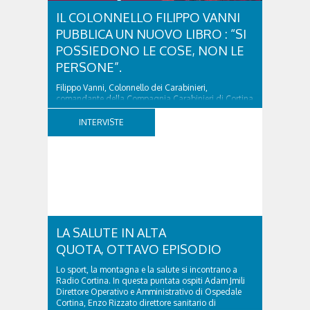
IL COLONNELLO FILIPPO VANNI
PUBBLICA UN NUOVO LIBRO : “SI
POSSIEDONO LE COSE, NON LE
PERSONE”.
Filippo Vanni, Colonnello dei Carabinieri,
comandante della Compagnia Carabinieri di Cortina
d’Ampezzo sino al 2010, esperto di legislazione
nazionale ed europea, è l’ideatore del progetto di
INTERVISTE
tutela “Una stanza tutta per sé”, modello diffuso in
Italia e Francia. Giurista e autore, svolge...
LA SALUTE IN ALTA
QUOTA, OTTAVO EPISODIO
Lo sport, la montagna e la salute si incontrano a
Radio Cortina. In questa puntata ospiti Adam Jmili
Direttore Operativo e Amministrativo di Ospedale
Cortina, Enzo Rizzato direttore sanitario di