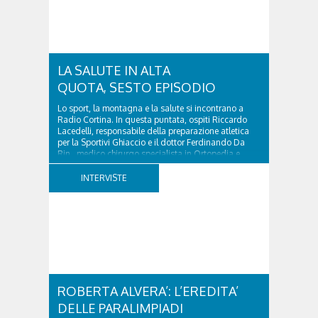
LA SALUTE IN ALTA
QUOTA, SESTO EPISODIO
Lo sport, la montagna e la salute si incontrano a
Radio Cortina. In questa puntata, ospiti Riccardo
Lacedelli, responsabile della preparazione atletica
per la Sportivi Ghiaccio e il dottor Ferdinando Da
Rin, medico chirurgo specialista in Ortopedia e
Traumatologia di Ospedale Cortina. GVM...
INTERVISTE
ROBERTA ALVERA’: L’EREDITA’
DELLE PARALIMPIADI