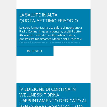
Da questa volontà di raccontare il...
LA SALUTE IN ALTA
QUOTA, SETTIMO EPISODIO
Lo sport, la montagna e la salute si incontrano a
Radio Cortina. In questa puntata, ospiti il dottor
Alessandro Forti, di Gvm Opsedale Cortina,
Anestesista Rianimatore, Medico dell'Urgenza e
Medico Soccorritore su elicotteri da soccorso e
l'ingegner Michele Titton, delegato della sezione...
INTERVISTE
IV EDIZIONE DI CORTINA IN
WELLNESS: TORNA
L'APPUNTAMENTO DEDICATO AL
BENESSERE ORGANIZZATO DA