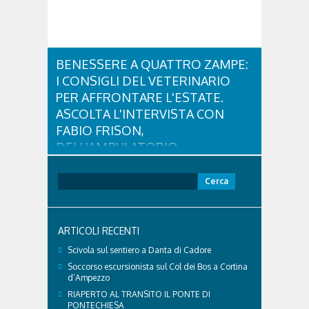
BENESSERE A QUATTRO ZAMPE:
I CONSIGLI DEL VETERINARIO
PER AFFRONTARE L'ESTATE.
ASCOLTA L'INTERVISTA CON
FABIO FRISON,
DELL'AMBULATORIO
VETERINARIO ASSOCIATO
CORTINA
Ricerca
per:
Con l'arrivo dell'estate e delle alte temperature,
anche i nostri amici a quattro zampe hanno bisogno
di qualche attenzione in più. Ne abbiamo parlato
ARTICOLI RECENTI
con il veterinario di Cortina, che ci ha illustrato i
principali accorgimenti per aiutare i cani ad
Scivola sul sentiero a Danta di Cadore
affrontare il caldo in sicurezza e benessere...
Soccorso escursionista sul Col dei Bos a Cortina
d’Ampezzo
RIAPERTO AL TRANSITO IL PONTE DI
PONTECHIESA