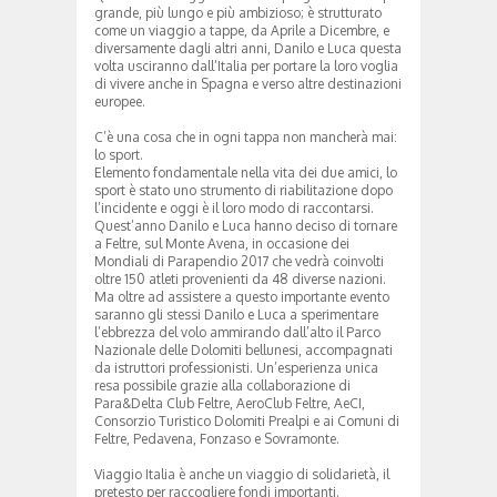
grande, più lungo e più ambizioso; è strutturato
come un viaggio a tappe, da Aprile a Dicembre, e
diversamente dagli altri anni, Danilo e Luca questa
volta usciranno dall’Italia per portare la loro voglia
di vivere anche in Spagna e verso altre destinazioni
europee.
C’è una cosa che in ogni tappa non mancherà mai:
lo sport.
Elemento fondamentale nella vita dei due amici, lo
sport è stato uno strumento di riabilitazione dopo
l’incidente e oggi è il loro modo di raccontarsi.
Quest’anno Danilo e Luca hanno deciso di tornare
a Feltre, sul Monte Avena, in occasione dei
Mondiali di Parapendio 2017 che vedrà coinvolti
oltre 150 atleti provenienti da 48 diverse nazioni.
Ma oltre ad assistere a questo importante evento
saranno gli stessi Danilo e Luca a sperimentare
l’ebbrezza del volo ammirando dall’alto il Parco
Nazionale delle Dolomiti bellunesi, accompagnati
da istruttori professionisti. Un’esperienza unica
resa possibile grazie alla collaborazione di
Para&Delta Club Feltre, AeroClub Feltre, AeCI,
Consorzio Turistico Dolomiti Prealpi e ai Comuni di
Feltre, Pedavena, Fonzaso e Sovramonte.
Viaggio Italia è anche un viaggio di solidarietà, il
pretesto per raccogliere fondi importanti.