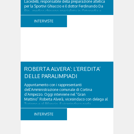
Lacedelli, responsabile della preparazione atletica
per la Sportivi Ghiaccio e il dottor Ferdinando Da
Rin, medico chirurgo specialista in Ortopedia e
Traumatologia di Ospedale Cortina. GVM...
INTERVISTE
ROBERTA ALVERA’: L’EREDITA’
DELLE PARALIMPIADI
Appuntamento con i rappresentanti
dell’Amministrazione comunale di Cortina
d’Ampezzo. Oggi interviene nel “Gran
Mattino” Roberta Alverà, vicesindaco con delega al
Turismo e al Bilancio. Il vicesindaco parla
dell'eredità delle Paralimpiadi Milano Cortina 2026,
di accessibilità e di come...
INTERVISTE