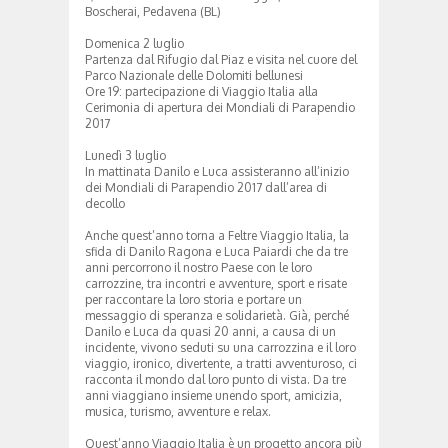
Boscherai, Pedavena (BL)
Domenica 2 luglio
Partenza dal Rifugio dal Piaz e visita nel cuore del
Parco Nazionale delle Dolomiti bellunesi
Ore 19: partecipazione di Viaggio Italia alla
Cerimonia di apertura dei Mondiali di Parapendio
2017
Lunedì 3 luglio
In mattinata Danilo e Luca assisteranno all’inizio
dei Mondiali di Parapendio 2017 dall’area di
decollo
Anche quest’anno torna a Feltre Viaggio Italia, la
sfida di Danilo Ragona e Luca Paiardi che da tre
anni percorrono il nostro Paese con le loro
carrozzine, tra incontri e avventure, sport e risate
per raccontare la loro storia e portare un
messaggio di speranza e solidarietà. Già, perché
Danilo e Luca da quasi 20 anni, a causa di un
incidente, vivono seduti su una carrozzina e il loro
viaggio, ironico, divertente, a tratti avventuroso, ci
racconta il mondo dal loro punto di vista. Da tre
anni viaggiano insieme unendo sport, amicizia,
musica, turismo, avventure e relax.
Quest’anno Viaggio Italia è un progetto ancora più