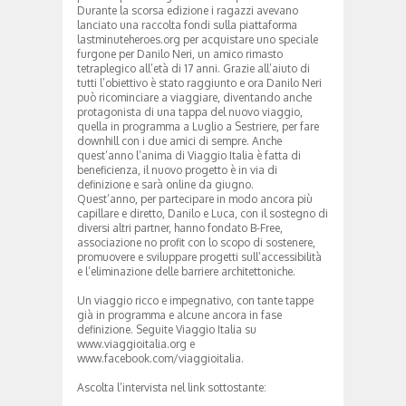
Durante la scorsa edizione i ragazzi avevano
lanciato una raccolta fondi sulla piattaforma
lastminuteheroes.org per acquistare uno speciale
furgone per Danilo Neri, un amico rimasto
tetraplegico all’età di 17 anni. Grazie all’aiuto di
tutti l’obiettivo è stato raggiunto e ora Danilo Neri
può ricominciare a viaggiare, diventando anche
protagonista di una tappa del nuovo viaggio,
quella in programma a Luglio a Sestriere, per fare
downhill con i due amici di sempre. Anche
quest’anno l’anima di Viaggio Italia è fatta di
beneficienza, il nuovo progetto è in via di
definizione e sarà online da giugno.
Quest’anno, per partecipare in modo ancora più
capillare e diretto, Danilo e Luca, con il sostegno di
diversi altri partner, hanno fondato B-Free,
associazione no profit con lo scopo di sostenere,
promuovere e sviluppare progetti sull’accessibilità
e l’eliminazione delle barriere architettoniche.
Un viaggio ricco e impegnativo, con tante tappe
già in programma e alcune ancora in fase
definizione. Seguite Viaggio Italia su
www.viaggioitalia.org e
www.facebook.com/viaggioitalia.
Ascolta l’intervista nel link sottostante: