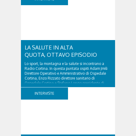
tutela “Una stanza tutta per sé”, modello diffuso in
Italia e Francia. Giurista e autore, svolge...
LA SALUTE IN ALTA
QUOTA, OTTAVO EPISODIO
Lo sport, la montagna e la salute si incontrano a
Radio Cortina. In questa puntata ospiti Adam Jmili
Direttore Operativo e Amministrativo di Ospedale
Cortina, Enzo Rizzato direttore sanitario di
Ospedale Cortina e Stefano Longo presidente di
Fondazione Cortina. GVM Care & Research –...
INTERVISTE