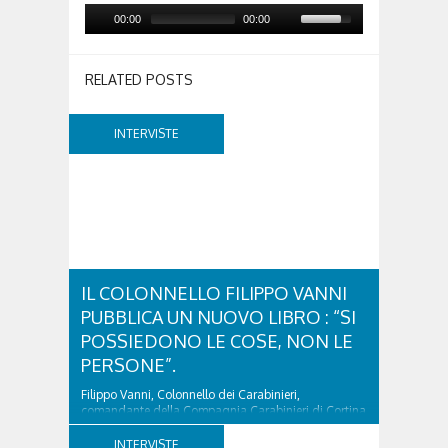
00:00
00:00
RELATED POSTS
INTERVISTE
IL COLONNELLO FILIPPO VANNI
PUBBLICA UN NUOVO LIBRO : “SI
POSSIEDONO LE COSE, NON LE
PERSONE”.
Filippo Vanni, Colonnello dei Carabinieri,
comandante della Compagnia Carabinieri di Cortina
d’Ampezzo sino al 2010, esperto di legislazione
nazionale ed europea, è l’ideatore del progetto di
INTERVISTE