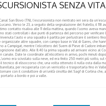
SCURSIONISTA SENZA VITA
 Canal San Bovo (TN), l’escursionista non rientrato ieri sera da un’esc
Lucano. Verso le 23, a seguito della segnalazione del fratello, il 118 a
’ultimo contatto risaliva alle 11 della mattina, quando l’uomo aveva ma
ono stati controllati i due punti di partenza del percorso per verificare
rinvenuta l’auto e una squadra è partita per perlustrare il sentiero fino
e organizzate altre squadre, con campo base in Val di Gares, che hann
fino a Campigat, mentre l’elicottero del Suem di Pieve di Cadore imba
ognizione dall’alto. Alle 8.40 la prima squadra ad arrivare vicino al Cor
canale. Date le coordinate all’elicottero in arrivo, pochi minuti dop
 L’uomo era scivolato sulla neve, ed era finito 250 metri più sotto, sul
l tecnico di elisoccorso che, una volta ottenuto il nulla osta dalla m
rellata, per recuperarla con un verricello e trasportarla fino in Valle
 tornare con il conduttore di un’unità cinofila del Sagf di Cortina che, 
 portarlo a bordo e poi a valle.