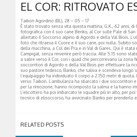
EL COR: RITROVATO E
Taibon Agordino (BL), 28 – 05 – 17
È stato trovato senza vita questa mattina, G.K., 62 anni, di
fotografica con il suo cane Benko, al Cor sulle Pale di San 
allertato il Soccorso alpino di Agordo e della Val Biois. L
foto che ritraeva il Cuore e il suo cane, poi nulla. Subito s
della macchina, a Col dei Pra e in Val di Gares. Qui è stata 
Campigat, senza rinvenire però traccia. Alle 5.15 sono stat
a salire verso il Cor, con i quad che percorrevano la zona 
soccorritori di Agordo e della Val Biois per effettuare la ric
suo pastore tedesco, Banko, che saliva e scendeva lungo un 
l’equipaggio ha individuato il corpo a 2.150 metri di quota.
verso Taibon. L’ambulanza ha sbarcato i due soccorritori e i
per la rimozione, hanno ricomposto la salma e la hanno imba
L’elicottero ha poi imbarcato le squadre più in alto, per poi
tecnico di elisoccorso, ha avvicinato Banko per prenderlo e
RELATED POSTS