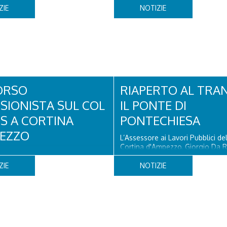
ZIE
NOTIZIE
ORSO
RIAPERTO AL TRA
SIONISTA SUL COL
IL PONTE DI
OS A CORTINA
PONTECHIESA
EZZO
L’Assessore ai Lavori Pubblici d
Cortina d'Ampezzo, Giorgio Da R
 un turista olandese di 44 anni ha
che il Ponte di Pontechiesa, pros
to, dopo aver perso la traccia
alla Latteria Cortina, è ufficialm
ZIE
NOTIZIE
iva il sentiero del Col dei Bos.
al transito a partire da oggi, sab
 era finito incrodato sulla
agosto, dopo il completamento 
o la verticale allo storico
verifiche e il positivo collaudo...
litare, tra la Ferrata truppe
Torri del Falzarego, era...