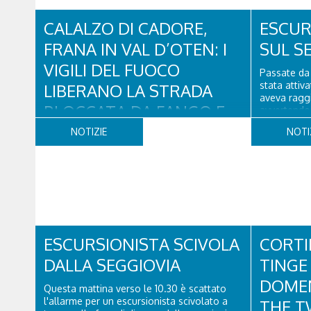
CALALZO DI CADORE,
ESCUR
FRANA IN VAL D’OTEN: I
SUL S
VIGILI DEL FUOCO
Passate da 
stata attiv
LIBERANO LA STRADA
aveva raggi
BLOCCATA DA FANGO E
avvertendo 
fatto male 
DETRITI
NOTIZIE
NOTI
Una squadr
Vito di Cad
Nella giornata di oggi, venerdì 7 agosto, i
l'infortunat
Vigili del Fuoco del Comando di Belluno
sono intervenuti in località Diassa, in Val
d’Oten, nel comune di Calalzo di Cadore,
per liberare una strada rimasta bloccata a
seguito di una frana verificatasi intorno alle
ore 18:00 di ieri. Le ruspe dei GOS...
ESCURSIONISTA SCIVOLA
CORTI
DALLA SEGGIOVIA
TINGE 
DOMEN
Questa mattina verso le 10.30 è scattato
l'allarme per un escursionista scivolato a
THE T