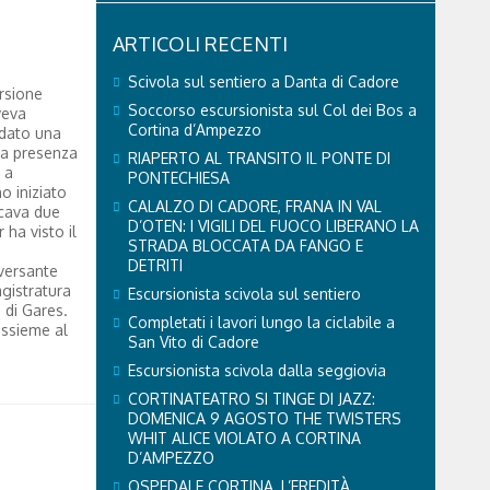
ARTICOLI RECENTI
Scivola sul sentiero a Danta di Cadore
ursione
Soccorso escursionista sul Col dei Bos a
veva
Cortina d’Ampezzo
ndato una
 la presenza
RIAPERTO AL TRANSITO IL PONTE DI
 a
PONTECHIESA
o iniziato
CALALZO DI CADORE, FRANA IN VAL
rcava due
D’OTEN: I VIGILI DEL FUOCO LIBERANO LA
 ha visto il
STRADA BLOCCATA DA FANGO E
o
DETRITI
 versante
agistratura
Escursionista scivola sul sentiero
 di Gares.
Completati i lavori lungo la ciclabile a
assieme al
San Vito di Cadore
Escursionista scivola dalla seggiovia
CORTINATEATRO SI TINGE DI JAZZ:
DOMENICA 9 AGOSTO THE TWISTERS
WHIT ALICE VIOLATO A CORTINA
D’AMPEZZO
OSPEDALE CORTINA, L’EREDITÀ