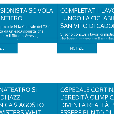
SIONISTA SCIVOLA
COMPLETATI I LAV
ENTIERO
LUNGO LA CICLABI
SAN VITO DI CADO
poco le 14 la Centrale del 118 è
ata da un escursionista, che
Si sono conclusi i lavori di migl
unto il Rifugio Venezia,
che hanno interessato il tracciat
i gestori che un amico si era
lunga via delel Dolomiti" a San V
a un piede a poco distanza da lì.
Cadore, con il rifacimento della
ZIE
NOTIZIE
a del Soccorso alpino di San
pavimentazione in asfalto, il ripri
ore ha quindi raggiunto
segnaletica orizzontale e l'instal
o...
appositi dissuasori in corrispond
NATEATRO SI
OSPEDALE CORTIN
DI JAZZ:
L’EREDITÀ OLIMPI
ICA 9 AGOSTO
DIVENTA REALTÀ 
WISTERS WHIT
ESSERE PUNTO DI