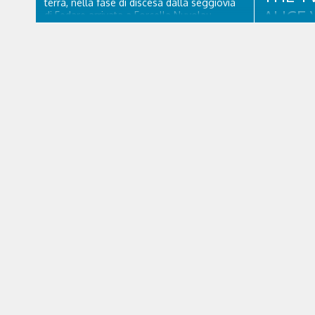
terra, nella fase di discesa dalla seggiovia
ALICE 
di Fedare arrivata a Forcella Nuvolau.
Atterrati in piazzola all'Averau, personale
CORTI
sanitario e tecnico di elisoccorso di Falco 2
hanno raggiunto il 74enne di Teolo...
Un appuntam
e soul con 
collaborazi
Dolomiti B
agosto alle
scena uno 
collaudatis