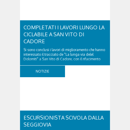
COMPLETATI I LAVORI LUNGO LA
CICLABILE A SAN VITO DI
CADORE
Si sono conclusi i lavori di miglioramento che hanno
interessato il tracciato de "La lunga via delel
Dolomiti" a San Vito di Cadore, con il rifacimento
della nuova pavimentazione in asfalto, il ripristino
della segnaletica orizzontale e l'installazione di
NOTIZIE
appositi dissuasori in corrispondenza...
ESCURSIONISTA SCIVOLA DALLA
SEGGIOVIA