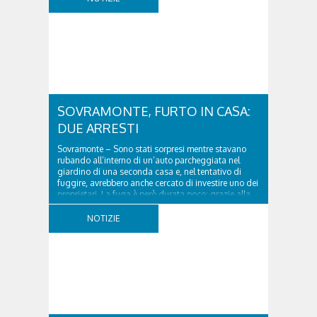
SOVRAMONTE, FURTO IN CASA:
DUE ARRESTI
Sovramonte – Sono stati sorpresi mentre stavano
rubando all’interno di un’auto parcheggiata nel
giardino di una seconda casa e, nel tentativo di
fuggire, avrebbero anche cercato di investire uno dei
proprietari. La fuga è però durata poco: grazie alla
tempestiva chiamata al 112 e all’intervento...
NOTIZIE