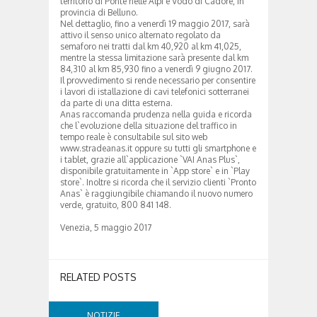
territorio di Ponte nelle Alpi e Vodo di Cadore, in
provincia di Belluno.
Nel dettaglio, fino a venerdì 19 maggio 2017, sarà
attivo il senso unico alternato regolato da
semaforo nei tratti dal km 40,920 al km 41,025,
mentre la stessa limitazione sarà presente dal km
84,310 al km 85,930 fino a venerdì 9 giugno 2017.
Il provvedimento si rende necessario per consentire
i lavori di istallazione di cavi telefonici sotterranei
da parte di una ditta esterna.
Anas raccomanda prudenza nella guida e ricorda
che l`evoluzione della situazione del traffico in
tempo reale è consultabile sul sito web
www.stradeanas.it oppure su tutti gli smartphone e
i tablet, grazie all`applicazione `VAI Anas Plus`,
disponibile gratuitamente in `App store` e in `Play
store`. Inoltre si ricorda che il servizio clienti `Pronto
Anas` è raggiungibile chiamando il nuovo numero
verde, gratuito, 800 841 148.
Venezia, 5 maggio 2017
RELATED POSTS
NOTIZIE