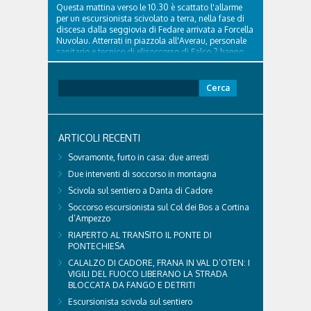
Questa mattina verso le 10.30 è scattato l'allarme
per un escursionista scivolato a terra, nella fase di
discesa dalla seggiovia di Fedare arrivata a Forcella
Nuvolau. Atterrati in piazzola all'Averau, personale
sanitario e tecnico di elisoccorso di Falco 2 hanno
raggiunto il 74enne di Teolo...
Ricerca
per:
ARTICOLI RECENTI
Sovramonte, furto in casa: due arresti
Due interventi di soccorso in montagna
Scivola sul sentiero a Danta di Cadore
Soccorso escursionista sul Col dei Bos a Cortina
d’Ampezzo
RIAPERTO AL TRANSITO IL PONTE DI
PONTECHIESA
CALALZO DI CADORE, FRANA IN VAL D’OTEN: I
VIGILI DEL FUOCO LIBERANO LA STRADA
BLOCCATA DA FANGO E DETRITI
Escursionista scivola sul sentiero