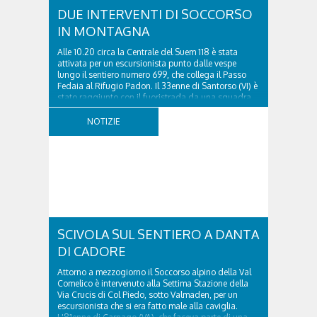
DUE INTERVENTI DI SOCCORSO
IN MONTAGNA
Alle 10.20 circa la Centrale del Suem 118 è stata
attivata per un escursionista punto dalle vespe
lungo il sentiero numero 699, che collega il Passo
Fedaia al Rifugio Padon. Il 33enne di Santorso (VI) è
stato raggiunto con il fuoristrada da una squadra
del Soccorso alpino della Val Pettorina...
NOTIZIE
SCIVOLA SUL SENTIERO A DANTA
DI CADORE
Attorno a mezzogiorno il Soccorso alpino della Val
Comelico è intervenuto alla Settima Stazione della
Via Crucis di Col Piedo, sotto Valmaden, per un
escursionista che si era fatto male alla caviglia.