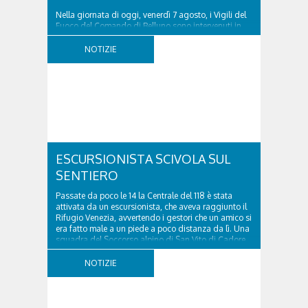
Nella giornata di oggi, venerdì 7 agosto, i Vigili del
Fuoco del Comando di Belluno sono intervenuti in
località Diassa, in Val d’Oten, nel comune di Calalzo
di Cadore, per liberare una strada rimasta bloccata
NOTIZIE
a seguito di una frana verificatasi intorno alle ore
18:00 di ieri. Le ruspe dei GOS...
ESCURSIONISTA SCIVOLA SUL
SENTIERO
Passate da poco le 14 la Centrale del 118 è stata
attivata da un escursionista, che aveva raggiunto il
Rifugio Venezia, avvertendo i gestori che un amico si
era fatto male a un piede a poco distanza da lì. Una
squadra del Soccorso alpino di San Vito di Cadore
ha quindi raggiunto l'infortunato...
NOTIZIE