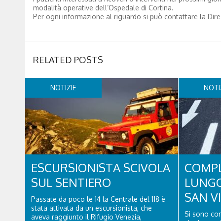
modalità operative dell’Ospedale di Cortina.
Per ogni informazione al riguardo si può contattare la Direz
RELATED POSTS
NOTIZIE
NOTI
ESCURSIONISTA SCIVOLA
COMPL
SUL SENTIERO
LUNGO
SAN V
Passate da poco le 14 la Centrale del 118 è
stata attivata da un escursionista, che
Si sono con
aveva raggiunto il Rifugio Venezia,