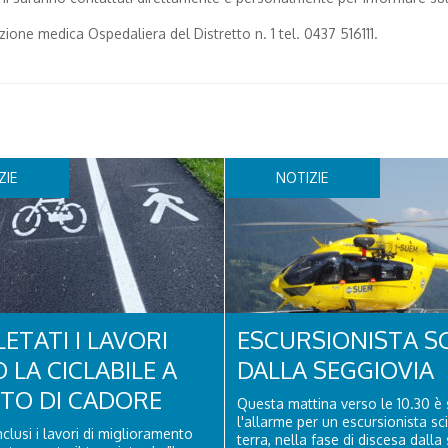
ione medica Ospedaliera del Distretto n. 1 tel. 0437 516111.
ZIE
NOTIZIE
ETATI I LAVORI
ESCURSIONISTA S
 LA CICLABILE A
DALLA SEGGIOVIA
ITO DI CADORE
Questa mattina verso le 10.30 è 
l'allarme per un escursionista sc
clusi i lavori di miglioramento
terra, nella fase di discesa dalla