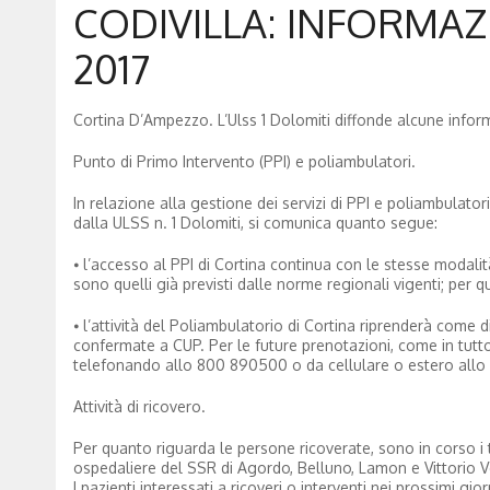
CODIVILLA: INFORMAZI
2017
Cortina D’Ampezzo. L’Ulss 1 Dolomiti diffonde alcune informazi
Punto di Primo Intervento (PPI) e poliambulatori.
In relazione alla gestione dei servizi di PPI e poliambulato
dalla ULSS n. 1 Dolomiti, si comunica quanto segue:
⦁ l’accesso al PPI di Cortina continua con le stesse modalità
sono quelli già previsti dalle norme regionali vigenti; per 
⦁ l’attività del Poliambulatorio di Cortina riprenderà come 
confermate a CUP. Per le future prenotazioni, come in tutto i
telefonando allo 800 890500 o da cellulare o estero all
Attività di ricovero.
Per quanto riguarda le persone ricoverate, sono in corso i tra
ospedaliere del SSR di Agordo, Belluno, Lamon e Vittorio 
I pazienti interessati a ricoveri o interventi nei prossimi 