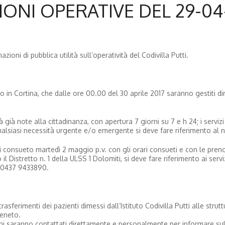
ONI OPERATIVE DEL 29-04
oni di pubblica utilità sull’operatività del Codivilla Putti.
rio in Cortina, che dalle ore 00.00 del 30 aprile 2017 saranno gestiti d
 già note alla cittadinanza, con apertura 7 giorni su 7 e h 24; i servizi
qualsiasi necessità urgente e/o emergente si deve fare riferimento al n.
di consueto martedì 2 maggio p.v. con gli orari consueti e con le pren
l Distretto n. 1 della ULSS 1 Dolomiti, si deve fare riferimento ai serv
o 0437 9433890.
sferimenti dei pazienti dimessi dall’Istituto Codivilla Putti alle strutt
Veneto.
giorni saranno contattati direttamente e personalmente per informare su