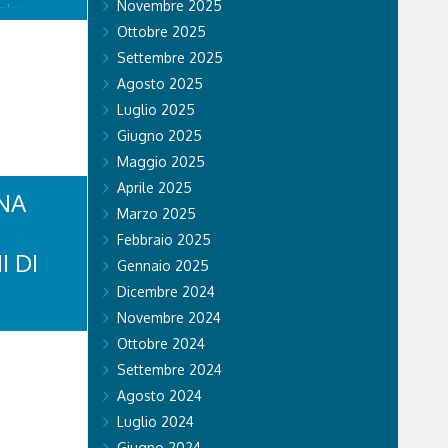
Novembre 2025
olau.
personale
Ottobre 2025
 di Falco 2
Settembre 2025
lo...
Agosto 2025
Luglio 2025
Giugno 2025
Maggio 2025
Aprile 2025
NA
Marzo 2025
Febbraio 2025
I DI
Gennaio 2025
Dicembre 2024
Novembre 2024
di Stato ha
Ottobre 2024
li sul
 si recano
Settembre 2024
vincia. Nel
Agosto 2024
a volante
tratto in
Luglio 2024
se...
Giugno 2024