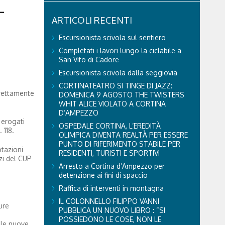
-
ARTICOLI RECENTI
Escursionista scivola sul sentiero
Completati i lavori lungo la ciclabile a
San Vito di Cadore
Escursionista scivola dalla seggiovia
CORTINATEATRO SI TINGE DI JAZZ:
irettamente
DOMENICA 9 AGOSTO THE TWISTERS
WHIT ALICE VIOLATO A CORTINA
D’AMPEZZO
 erogati
OSPEDALE CORTINA, L’EREDITÀ
 118.
OLIMPICA DIVENTA REALTÀ PER ESSERE
PUNTO DI RIFERIMENTO STABILE PER
otazioni
RESIDENTI, TURISTI E SPORTIVI
izi del CUP
Arresto a Cortina d’Ampezzo per
detenzione ai fini di spaccio
Raffica di interventi in montagna
IL COLONNELLO FILIPPO VANNI
ure
PUBBLICA UN NUOVO LIBRO : “SI
POSSIEDONO LE COSE, NON LE
lle nuove