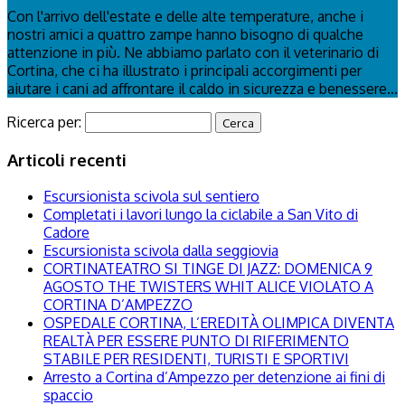
Con l'arrivo dell'estate e delle alte temperature, anche i
nostri amici a quattro zampe hanno bisogno di qualche
attenzione in più. Ne abbiamo parlato con il veterinario di
Cortina, che ci ha illustrato i principali accorgimenti per
aiutare i cani ad affrontare il caldo in sicurezza e benessere...
Ricerca per:
Articoli recenti
Escursionista scivola sul sentiero
Completati i lavori lungo la ciclabile a San Vito di
Cadore
Escursionista scivola dalla seggiovia
CORTINATEATRO SI TINGE DI JAZZ: DOMENICA 9
AGOSTO THE TWISTERS WHIT ALICE VIOLATO A
CORTINA D’AMPEZZO
OSPEDALE CORTINA, L’EREDITÀ OLIMPICA DIVENTA
REALTÀ PER ESSERE PUNTO DI RIFERIMENTO
STABILE PER RESIDENTI, TURISTI E SPORTIVI
Arresto a Cortina d’Ampezzo per detenzione ai fini di
spaccio