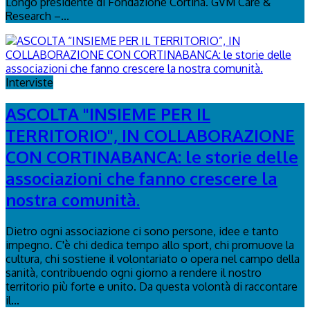
Longo presidente di Fondazione Cortina. GVM Care &
Research –...
Interviste
ASCOLTA "INSIEME PER IL
TERRITORIO", IN COLLABORAZIONE
CON CORTINABANCA: le storie delle
associazioni che fanno crescere la
nostra comunità.
Dietro ogni associazione ci sono persone, idee e tanto
impegno. C'è chi dedica tempo allo sport, chi promuove la
cultura, chi sostiene il volontariato o opera nel campo della
sanità, contribuendo ogni giorno a rendere il nostro
territorio più forte e unito. Da questa volontà di raccontare
il...