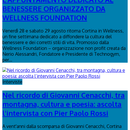
BENESSERE ORGANIZZATO DA
WELLNESS FOUNDATION
Venerdì 28 e sabato 29 agosto ritorna Cortina in Wellness,
un fine settimana dedicato a diffondere la cultura del
benessere e dei corretti stili di vita. Promosso dalla
Wellness Foundation – organizzazione non profit creata da
Nerio Alessandri, Fondatore e Presidente di Technogym,
per...
Interviste
Nel ricordo di Giovanni Cenacchi, tra
montagna, cultura e poesia: ascolta
l'intervista con Pier Paolo Rossi
A vent'anni dalla scomparsa di Giovanni Cenacchi, Cortina