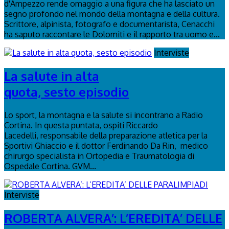
d'Ampezzo rende omaggio a una figura che ha lasciato un
segno profondo nel mondo della montagna e della cultura.
Scrittore, alpinista, fotografo e documentarista, Cenacchi
ha saputo raccontare le Dolomiti e il rapporto tra uomo e...
Interviste
La salute in alta
quota, sesto episodio
Lo sport, la montagna e la salute si incontrano a Radio
Cortina. In questa puntata, ospiti Riccardo
Lacedelli, responsabile della preparazione atletica per la
Sportivi Ghiaccio e il dottor Ferdinando Da Rin, medico
chirurgo specialista in Ortopedia e Traumatologia di
Ospedale Cortina. GVM...
Interviste
ROBERTA ALVERA’: L’EREDITA’ DELLE