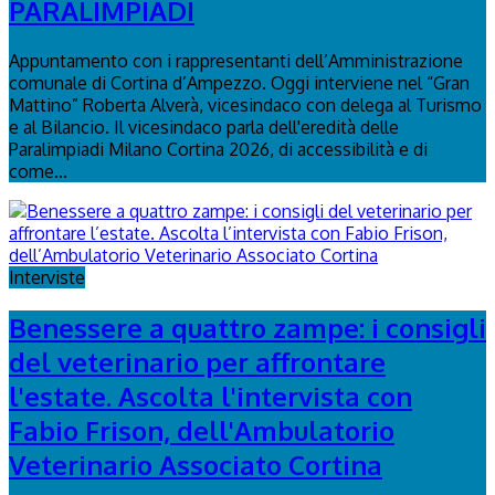
PARALIMPIADI
Appuntamento con i rappresentanti dell’Amministrazione
comunale di Cortina d’Ampezzo. Oggi interviene nel “Gran
Mattino” Roberta Alverà, vicesindaco con delega al Turismo
e al Bilancio. Il vicesindaco parla dell'eredità delle
Paralimpiadi Milano Cortina 2026, di accessibilità e di
come...
Interviste
Benessere a quattro zampe: i consigli
del veterinario per affrontare
l'estate. Ascolta l'intervista con
Fabio Frison, dell'Ambulatorio
Veterinario Associato Cortina