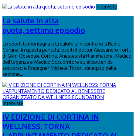
Interviste
La salute in alta
quota, settimo episodio
Lo sport, la montagna e la salute si incontrano a Radio
Cortina. In questa puntata, ospiti il dottor Alessandro Forti,
di Gvm Opsedale Cortina, Anestesista Rianimatore, Medico
dell'Urgenza e Medico Soccorritore su elicotteri da
soccorso e l'ingegner Michele Titton, delegato della
sezione...
Interviste
IV EDIZIONE DI CORTINA IN
WELLNESS: TORNA
L'APPUNTAMENTO DEDICATO AL