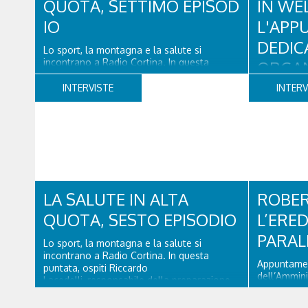
QUOTA, SETTIMO EPISOD
IN WE
IO
L'AP
DEDIC
Lo sport, la montagna e la salute si
incontrano a Radio Cortina. In questa
ORGAN
puntata, ospiti il dottor Alessandro Forti, di
WELLN
Gvm Opsedale Cortina, Anestesista
INTERVISTE
INTERV
Rianimatore, Medico dell'Urgenza e Medico
Soccorritore su elicotteri da soccorso e
Venerdì 28 
l'ingegner Michele Titton, delegato della
Cortina in 
sezione...
dedicato a 
benessere e 
Promosso d
organizzazi
Alessandri,
LA SALUTE IN ALTA
ROBER
Technogym,
QUOTA, SESTO EPISODIO
L’ERED
PARAL
Lo sport, la montagna e la salute si
incontrano a Radio Cortina. In questa
Appuntamen
puntata, ospiti Riccardo
dell’Ammini
Lacedelli, responsabile della preparazione
d’Ampezzo. 
atletica per la Sportivi Ghiaccio e il
Mattino” Ro
dottor Ferdinando Da Rin, medico chirurgo