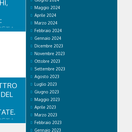
rte e unito.
HI,
l...
Maggio 2024
Aprile 2024
:
Marzo 2024
ISTA
Febbraio 2024
OSSI
Gennaio 2024
Dicembre 2023
iovanni
nde
Novembre 2023
ciato un
Ottobre 2023
a
Settembre 2023
ore,
rista,
Agosto 2023
e Dolomiti
ATTRO
Luglio 2023
Giugno 2023
 DEL
Maggio 2023
Aprile 2023
ATE.
Marzo 2023
ISTA
Febbraio 2023
,
Gennaio 2023