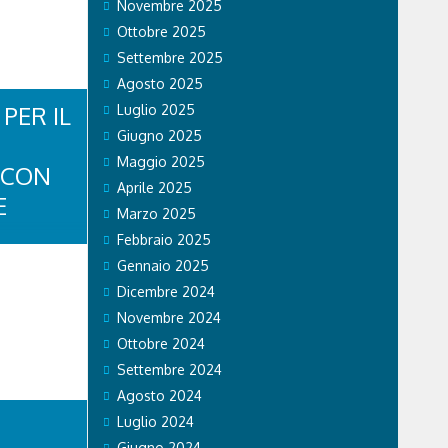
Novembre 2025
Ottobre 2025
Settembre 2025
Agosto 2025
PER IL
Luglio 2025
Giugno 2025
Maggio 2025
 CON
Aprile 2025
E
Marzo 2025
Febbraio 2025
Gennaio 2025
LA
Dicembre 2024
Novembre 2024
À.
Ottobre 2024
o persone,
Settembre 2024
edica tempo
a, chi
Agosto 2024
 nel campo
Luglio 2024
giorno a
Giugno 2024