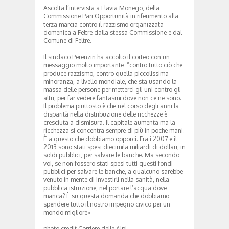
Ascolta l’intervista a Flavia Monego, della
Commissione Pari Opportunità in riferimento alla
terza marcia contro il razzismo organizzata
domenica a Feltre dalla stessa Commissione e dal
Comune di Feltre.
Il sindaco Perenzin ha accolto il corteo con un
messaggio molto importante: “contro tutto ciò che
produce razzismo, contro quella piccolissima
minoranza, a livello mondiale, che sta usando la
massa delle persone per metterci gli uni contro gli
altri, per far vedere fantasmi dove non ce ne sono.
Il problema piuttosto è che nel corso degli anni la
disparità nella distribuzione delle ricchezze è
cresciuta a dismisura. Il capitale aumenta ma la
ricchezza si concentra sempre di più in poche mani.
È a questo che dobbiamo opporci. Fra i 2007 e il
2013 sono stati spesi diecimila miliardi di dollari, in
soldi pubblici, per salvare le banche. Ma secondo
voi, se non fossero stati spesi tutti questi fondi
pubblici per salvare le banche, a qualcuno sarebbe
venuto in mente di investirli nella sanità, nella
pubblica istruzione, nel portare l’acqua dove
manca? È su questa domanda che dobbiamo
spendere tutto il nostro impegno civico per un
mondo migliore»
photo credit Corriere delle Alpi