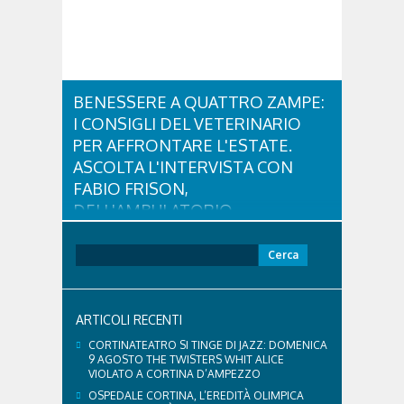
BENESSERE A QUATTRO ZAMPE:
I CONSIGLI DEL VETERINARIO
PER AFFRONTARE L'ESTATE.
ASCOLTA L'INTERVISTA CON
FABIO FRISON,
DELL'AMBULATORIO
VETERINARIO ASSOCIATO
CORTINA
Ricerca
per:
Con l'arrivo dell'estate e delle alte temperature,
anche i nostri amici a quattro zampe hanno bisogno
di qualche attenzione in più. Ne abbiamo parlato
ARTICOLI RECENTI
con il veterinario di Cortina, che ci ha illustrato i
principali accorgimenti per aiutare i cani ad
CORTINATEATRO SI TINGE DI JAZZ: DOMENICA
affrontare il caldo in sicurezza e benessere...
9 AGOSTO THE TWISTERS WHIT ALICE
VIOLATO A CORTINA D’AMPEZZO
OSPEDALE CORTINA, L’EREDITÀ OLIMPICA