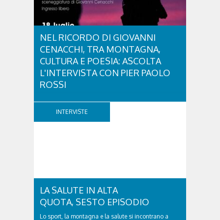
NEL RICORDO DI GIOVANNI
CENACCHI, TRA MONTAGNA,
CULTURA E POESIA: ASCOLTA
L'INTERVISTA CON PIER PAOLO
ROSSI
A vent'anni dalla scomparsa di Giovanni Cenacchi,
Cortina d'Ampezzo rende omaggio a una figura che
INTERVISTE
ha lasciato un segno profondo nel mondo della
montagna e della cultura. Scrittore, alpinista,
fotografo e documentarista, Cenacchi ha saputo
raccontare le Dolomiti e il rapporto tra uomo e...
LA SALUTE IN ALTA
QUOTA, SESTO EPISODIO
Lo sport, la montagna e la salute si incontrano a