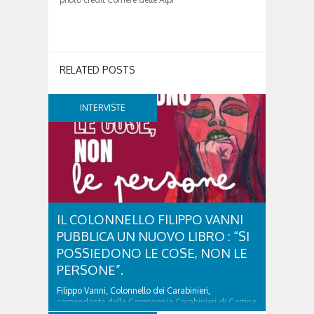
RELATED POSTS
INTERVISTE
IL COLONNELLO FILIPPO VANNI
PUBBLICA UN NUOVO LIBRO : “SI
POSSIEDONO LE COSE, NON LE
PERSONE”.
Filippo Vanni, Colonnello dei Carabinieri,
comandante della Compagnia Carabinieri di Cortina
d’Ampezzo sino al 2010, esperto di legislazione