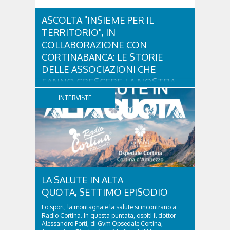
ASCOLTA "INSIEME PER IL
TERRITORIO", IN
COLLABORAZIONE CON
CORTINABANCA: LE STORIE
DELLE ASSOCIAZIONI CHE
FANNO CRESCERE LA NOSTRA
COMUNITÀ.
INTERVISTE
Dietro ogni associazione ci sono persone, idee e
tanto impegno. C'è chi dedica tempo allo sport, chi
promuove la cultura, chi sostiene il volontariato o
opera nel campo della sanità, contribuendo ogni
giorno a rendere il nostro territorio più forte e unito.
Da questa volontà di raccontare il...
LA SALUTE IN ALTA
QUOTA, SETTIMO EPISODIO
Lo sport, la montagna e la salute si incontrano a
Radio Cortina. In questa puntata, ospiti il dottor
Alessandro Forti, di Gvm Opsedale Cortina,