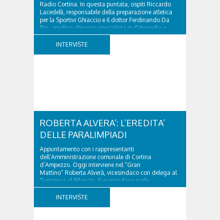
Radio Cortina. In questa puntata, ospiti Riccardo
Lacedelli, responsabile della preparazione atletica
per la Sportivi Ghiaccio e il dottor Ferdinando Da
Rin, medico chirurgo specialista in Ortopedia e
Traumatologia di Ospedale Cortina. GVM...
INTERVISTE
ROBERTA ALVERA’: L’EREDITA’
DELLE PARALIMPIADI
Appuntamento con i rappresentanti
dell’Amministrazione comunale di Cortina
d’Ampezzo. Oggi interviene nel “Gran
Mattino” Roberta Alverà, vicesindaco con delega al
Turismo e al Bilancio. Il vicesindaco parla
dell'eredità delle Paralimpiadi Milano Cortina 2026,
di accessibilità e di come...
INTERVISTE