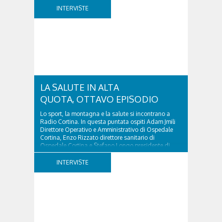
nazionale ed europea, è l’ideatore del progetto di
INTERVISTE
tutela “Una stanza tutta per sé”, modello diffuso in
Italia e Francia. Giurista e autore, svolge...
LA SALUTE IN ALTA
QUOTA, OTTAVO EPISODIO
Lo sport, la montagna e la salute si incontrano a
Radio Cortina. In questa puntata ospiti Adam Jmili
Direttore Operativo e Amministrativo di Ospedale
Cortina, Enzo Rizzato direttore sanitario di
Ospedale Cortina e Stefano Longo presidente di
Fondazione Cortina. GVM Care & Research –...
INTERVISTE