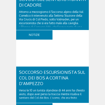
DI CADORE
Attorno a mezzogiorno il Soccorso alpino della Val
Comelico è intervenuto alla Settima Stazione della
Via Crucis di Col Piedo, sotto Valmaden, per un
escursionista che si era fatto male alla caviglia.
L'81enne di Carnago (VA), che faceva parte di una
comitiva e aveva riportato un trauma...
NOTIZIE
SOCCORSO ESCURSIONISTA SUL
COL DEI BOS A CORTINA
D'AMPEZZO
Verso le 10 un turista olandese di 44 anni ha chiesto
aiuto, dopo aver perso la traccia mentre risaliva il
sentiero del Col dei Bos. L'uomo, che era finito
incrodato sulla parete, sotto la verticale allo storico