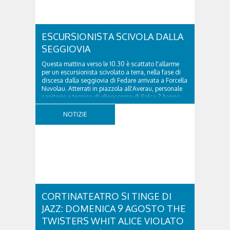
ESCURSIONISTA SCIVOLA DALLA
SEGGIOVIA
Questa mattina verso le 10.30 è scattato l'allarme
per un escursionista scivolato a terra, nella fase di
discesa dalla seggiovia di Fedare arrivata a Forcella
Nuvolau. Atterrati in piazzola all'Averau, personale
sanitario e tecnico di elisoccorso di Falco 2 hanno
raggiunto il 74enne di Teolo...
NOTIZIE
CORTINATEATRO SI TINGE DI
JAZZ: DOMENICA 9 AGOSTO THE
TWISTERS WHIT ALICE VIOLATO