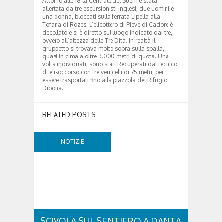
Attorno alle 18 la Centrale del Suem è stata
allertata da tre escursionisti inglesi, due uomini e
una donna, bloccati sulla ferrata Lipella alla
Tofana di Rozes. L’elicottero di Pieve di Cadore è
decollato e si è diretto sul luogo indicato dai tre,
ovvero all’altezza delle Tre Dita. In realtà il
gruppetto si trovava molto sopra sulla spalla,
quasi in cima a oltre 3.000 metri di quota. Una
volta individuati, sono stati Recuperati dal tecnico
di elisoccorso con tre verricelli di 75 metri, per
essere trasportati fino alla piazzola del Rifugio
Dibona.
RELATED POSTS
NOTIZIE
SCIVOLA SUL SENTIERO A DANTA