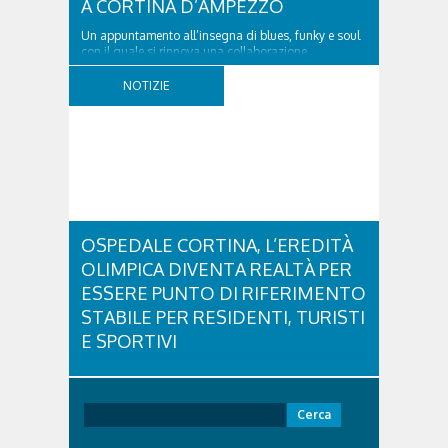
A CORTINA D’AMPEZZO
Un appuntamento all’insegna di blues, funky e soul
con il quale si rinnova una collaborazione
collaudata, quella con il Dolomiti Blues&Soul
Festival. Domenica 9 agosto alle 18.00 in piazza
NOTIZIE
Dibona andrà in scena uno show carico di groove,
con una collaudatissima sessione ritmica e...
OSPEDALE CORTINA, L’EREDITÀ
OLIMPICA DIVENTA REALTÀ PER
ESSERE PUNTO DI RIFERIMENTO
STABILE PER RESIDENTI, TURISTI
E SPORTIVI
L'eredità delle Olimpiadi e Paralimpiadi di Milano
Cortina continua a produrre effetti concreti sul
territorio dolomitico. Ospedale Cortina -
Ricerca
struttura parte di GVM Care & Research che durante i
per:
Giochi ha prestato assistenza sanitaria ad atleti,