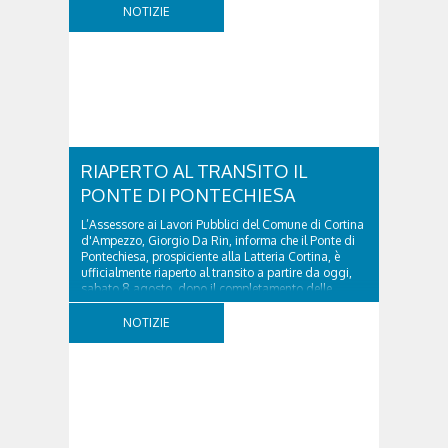
ospedale militare, tra la Ferrata truppe alpine e le
NOTIZIE
Torri del Falzarego, era...
RIAPERTO AL TRANSITO IL
PONTE DI PONTECHIESA
L’Assessore ai Lavori Pubblici del Comune di Cortina
d'Ampezzo, Giorgio Da Rin, informa che il Ponte di
Pontechiesa, prospiciente alla Latteria Cortina, è
ufficialmente riaperto al transito a partire da oggi,
sabato 8 agosto, dopo il completamento delle
verifiche e il positivo collaudo...
NOTIZIE