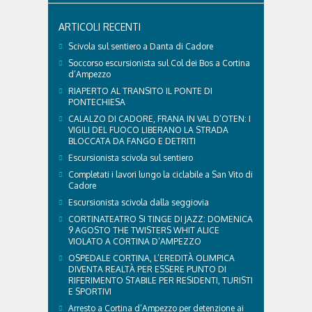
delegazioni e pubblico, sta per entrare in una...
ARTICOLI RECENTI
Scivola sul sentiero a Danta di Cadore
Soccorso escursionista sul Col dei Bos a Cortina
d’Ampezzo
RIAPERTO AL TRANSITO IL PONTE DI
PONTECHIESA
CALALZO DI CADORE, FRANA IN VAL D’OTEN: I
VIGILI DEL FUOCO LIBERANO LA STRADA
BLOCCATA DA FANGO E DETRITI
Escursionista scivola sul sentiero
Completati i lavori lungo la ciclabile a San Vito di
Cadore
Escursionista scivola dalla seggiovia
CORTINATEATRO SI TINGE DI JAZZ: DOMENICA
9 AGOSTO THE TWISTERS WHIT ALICE
VIOLATO A CORTINA D’AMPEZZO
OSPEDALE CORTINA, L’EREDITÀ OLIMPICA
DIVENTA REALTÀ PER ESSERE PUNTO DI
RIFERIMENTO STABILE PER RESIDENTI, TURISTI
E SPORTIVI
Arresto a Cortina d’Ampezzo per detenzione ai