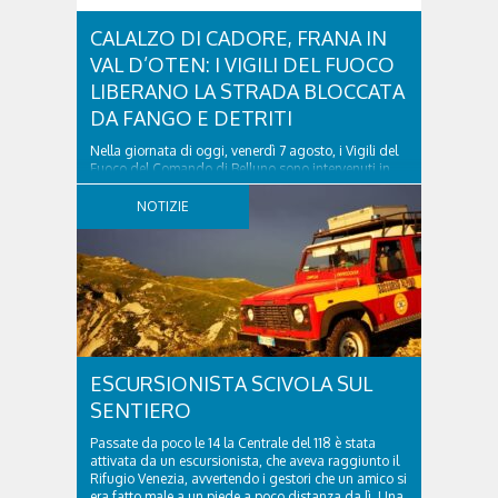
CALALZO DI CADORE, FRANA IN
VAL D’OTEN: I VIGILI DEL FUOCO
LIBERANO LA STRADA BLOCCATA
DA FANGO E DETRITI
Nella giornata di oggi, venerdì 7 agosto, i Vigili del
Fuoco del Comando di Belluno sono intervenuti in
località Diassa, in Val d’Oten, nel comune di Calalzo
di Cadore, per liberare una strada rimasta bloccata
NOTIZIE
a seguito di una frana verificatasi intorno alle ore
18:00 di ieri. Le ruspe dei GOS...
ESCURSIONISTA SCIVOLA SUL
SENTIERO
Passate da poco le 14 la Centrale del 118 è stata
attivata da un escursionista, che aveva raggiunto il
Rifugio Venezia, avvertendo i gestori che un amico si
era fatto male a un piede a poco distanza da lì. Una