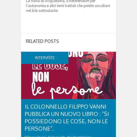
La frana di Acquabona, il Referendum per
l’autonomia e altri temi trattati che potete ascoltare
nel link sottostante:
RELATED POSTS
INTERVISTE
IL COLONNELLO FILIPPO VANNI
PUBBLICA UN NUOVO LIBRO : “SI
POSSIEDONO LE COSE, NON LE
PERSONE”.