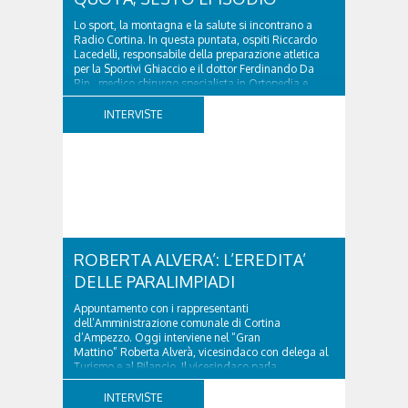
Lo sport, la montagna e la salute si incontrano a
Radio Cortina. In questa puntata, ospiti Riccardo
Lacedelli, responsabile della preparazione atletica
per la Sportivi Ghiaccio e il dottor Ferdinando Da
Rin, medico chirurgo specialista in Ortopedia e
Traumatologia di Ospedale Cortina. GVM...
INTERVISTE
ROBERTA ALVERA’: L’EREDITA’
DELLE PARALIMPIADI
Appuntamento con i rappresentanti
dell’Amministrazione comunale di Cortina
d’Ampezzo. Oggi interviene nel “Gran
Mattino” Roberta Alverà, vicesindaco con delega al
Turismo e al Bilancio. Il vicesindaco parla
dell'eredità delle Paralimpiadi Milano Cortina 2026,
di accessibilità e di come...
INTERVISTE