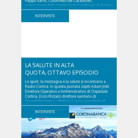
Filippo Vanni, Colonnello dei Carabinieri,
comandante della Compagnia Carabinieri di Cortina
d’Ampezzo sino al 2010, esperto di legislazione
nazionale ed europea, è l’ideatore del progetto di
INTERVISTE
tutela “Una stanza tutta per sé”, modello diffuso in
Italia e Francia. Giurista e autore, svolge...
LA SALUTE IN ALTA
QUOTA, OTTAVO EPISODIO
Lo sport, la montagna e la salute si incontrano a
Radio Cortina. In questa puntata ospiti Adam Jmili
Direttore Operativo e Amministrativo di Ospedale
Cortina, Enzo Rizzato direttore sanitario di
Ospedale Cortina e Stefano Longo presidente di
Fondazione Cortina. GVM Care & Research –...
INTERVISTE