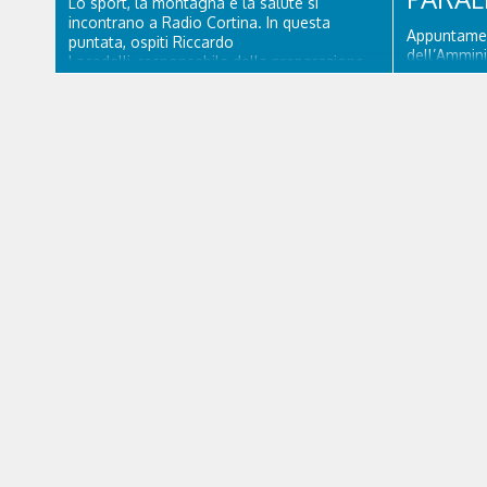
Lo sport, la montagna e la salute si
incontrano a Radio Cortina. In questa
Appuntamen
puntata, ospiti Riccardo
dell’Ammini
Lacedelli, responsabile della preparazione
d’Ampezzo. 
atletica per la Sportivi Ghiaccio e il
Mattino” Ro
dottor Ferdinando Da Rin, medico chirurgo
delega al Tu
specialista in Ortopedia e Traumatologia di
vicesindaco
Ospedale Cortina. GVM...
Paralimpiad
accessibilit