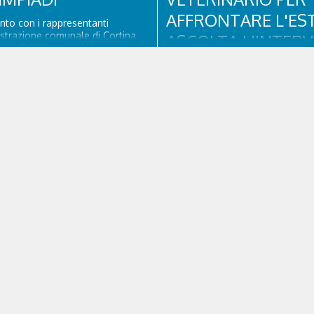
AFFRONTARE L'EST
to con i rappresentanti
strazione comunale di Cortina
ASCOLTA L'INTERV
Oggi interviene nel “Gran
CON FABIO FRISON
berta Alverà, vicesindaco con
rismo e al Bilancio. Il
DELL'AMBULATOR
 parla dell'eredità delle
i Milano Cortina 2026, di
VETERINARIO ASS
à e di come...
CORTINA
Con l'arrivo dell'estate e delle al
temperature, anche i nostri amici
zampe hanno bisogno di qualch
attenzione in più. Ne abbiamo pa
veterinario di Cortina, che ci ha il
principali accorgimenti per aiutar
affrontare il caldo in sicurezza e
benessere...