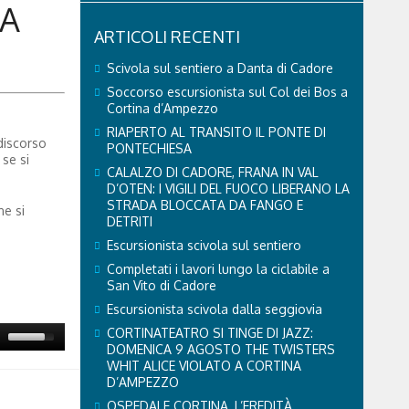
LA
ARTICOLI RECENTI
Scivola sul sentiero a Danta di Cadore
Soccorso escursionista sul Col dei Bos a
Cortina d’Ampezzo
RIAPERTO AL TRANSITO IL PONTE DI
 discorso
PONTECHIESA
 se si
CALALZO DI CADORE, FRANA IN VAL
D’OTEN: I VIGILI DEL FUOCO LIBERANO LA
STRADA BLOCCATA DA FANGO E
ne si
DETRITI
Escursionista scivola sul sentiero
Completati i lavori lungo la ciclabile a
San Vito di Cadore
Escursionista scivola dalla seggiovia
CORTINATEATRO SI TINGE DI JAZZ:
DOMENICA 9 AGOSTO THE TWISTERS
WHIT ALICE VIOLATO A CORTINA
D’AMPEZZO
OSPEDALE CORTINA, L’EREDITÀ