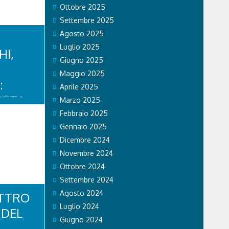
o persone,
Ottobre 2025
edica tempo
Settembre 2025
a, chi
 nel campo
Agosto 2025
giorno a
Luglio 2025
rte e unito.
HI,
l...
Giugno 2025
Maggio 2025
:
Aprile 2025
ISTA
Marzo 2025
OSSI
Febbraio 2025
Gennaio 2025
iovanni
Dicembre 2024
nde
ciato un
Novembre 2024
a
Ottobre 2024
ore,
rista,
Settembre 2024
e Dolomiti
Agosto 2024
ATTRO
Luglio 2024
 DEL
Giugno 2024