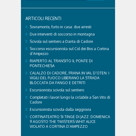
Con l'arrivo dell'estate e delle alte temperature,
anche i nostri amici a quattro zampe hanno bisogno
di qualche attenzione in più. Ne abbiamo parlato
ARTICOLI RECENTI
con il veterinario di Cortina, che ci ha illustrato i
principali accorgimenti per aiutare i cani ad
Sovramonte, furto in casa: due arresti
affrontare il caldo in sicurezza e benessere...
Due interventi di soccorso in montagna
Scivola sul sentiero a Danta di Cadore
Soccorso escursionista sul Col dei Bos a Cortina
d’Ampezzo
RIAPERTO AL TRANSITO IL PONTE DI
PONTECHIESA
CALALZO DI CADORE, FRANA IN VAL D’OTEN: I
VIGILI DEL FUOCO LIBERANO LA STRADA
BLOCCATA DA FANGO E DETRITI
Escursionista scivola sul sentiero
Completati i lavori lungo la ciclabile a San Vito di
Cadore
Escursionista scivola dalla seggiovia
CORTINATEATRO SI TINGE DI JAZZ: DOMENICA
9 AGOSTO THE TWISTERS WHIT ALICE
VIOLATO A CORTINA D’AMPEZZO