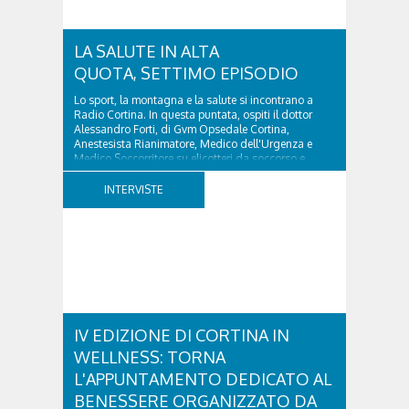
LA SALUTE IN ALTA
QUOTA, SETTIMO EPISODIO
Lo sport, la montagna e la salute si incontrano a
Radio Cortina. In questa puntata, ospiti il dottor
Alessandro Forti, di Gvm Opsedale Cortina,
Anestesista Rianimatore, Medico dell'Urgenza e
Medico Soccorritore su elicotteri da soccorso e
l'ingegner Michele Titton, delegato della sezione...
INTERVISTE
IV EDIZIONE DI CORTINA IN
WELLNESS: TORNA
L'APPUNTAMENTO DEDICATO AL
BENESSERE ORGANIZZATO DA