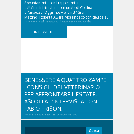
Appuntamento con i rappresentanti
dell’Amministrazione comunale di Cortina
d’Ampezzo. Oggi interviene nel “Gran
Mattino” Roberta Alverà, vicesindaco con delega al
Turismo e al Bilancio. Il vicesindaco parla
dell'eredità delle Paralimpiadi Milano Cortina 2026,
di accessibilità e di come...
INTERVISTE
BENESSERE A QUATTRO ZAMPE:
I CONSIGLI DEL VETERINARIO
PER AFFRONTARE L'ESTATE.
ASCOLTA L'INTERVISTA CON
FABIO FRISON,
DELL'AMBULATORIO
VETERINARIO ASSOCIATO
CORTINA
Ricerca
per: