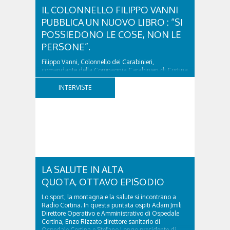
IL COLONNELLO FILIPPO VANNI
PUBBLICA UN NUOVO LIBRO : “SI
POSSIEDONO LE COSE, NON LE
PERSONE”.
Filippo Vanni, Colonnello dei Carabinieri,
comandante della Compagnia Carabinieri di Cortina
d’Ampezzo sino al 2010, esperto di legislazione
nazionale ed europea, è l’ideatore del progetto di
INTERVISTE
tutela “Una stanza tutta per sé”, modello diffuso in
Italia e Francia. Giurista e autore, svolge...
LA SALUTE IN ALTA
QUOTA, OTTAVO EPISODIO
Lo sport, la montagna e la salute si incontrano a
Radio Cortina. In questa puntata ospiti Adam Jmili
Direttore Operativo e Amministrativo di Ospedale
Cortina, Enzo Rizzato direttore sanitario di
Ospedale Cortina e Stefano Longo presidente di