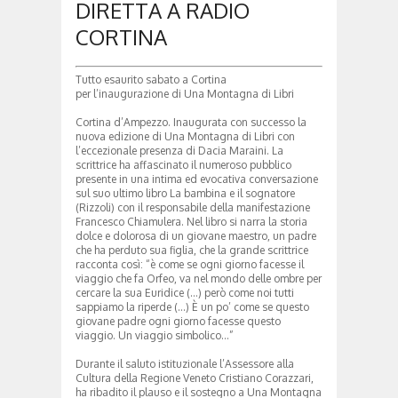
DIRETTA A RADIO
CORTINA
Tutto esaurito sabato a Cortina
per l’inaugurazione di Una Montagna di Libri
Cortina d’Ampezzo. Inaugurata con successo la
nuova edizione di Una Montagna di Libri con
l’eccezionale presenza di Dacia Maraini. La
scrittrice ha affascinato il numeroso pubblico
presente in una intima ed evocativa conversazione
sul suo ultimo libro La bambina e il sognatore
(Rizzoli) con il responsabile della manifestazione
Francesco Chiamulera. Nel libro si narra la storia
dolce e dolorosa di un giovane maestro, un padre
che ha perduto sua figlia, che la grande scrittrice
racconta così: “è come se ogni giorno facesse il
viaggio che fa Orfeo, va nel mondo delle ombre per
cercare la sua Euridice (…) però come noi tutti
sappiamo la riperde (…) È un po’ come se questo
giovane padre ogni giorno facesse questo
viaggio. Un viaggio simbolico…”
Durante il saluto istituzionale l’Assessore alla
Cultura della Regione Veneto Cristiano Corazzari,
ha ribadito il plauso e il sostegno a Una Montagna