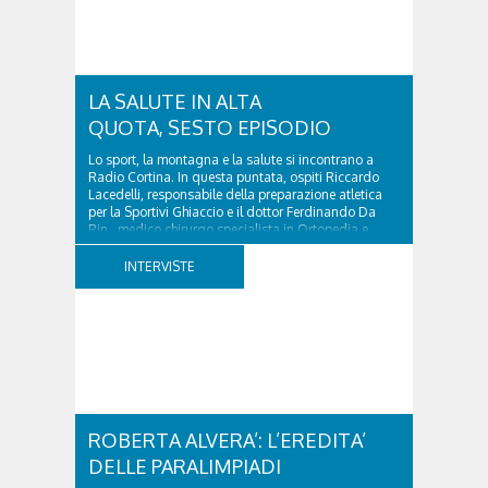
LA SALUTE IN ALTA
QUOTA, SESTO EPISODIO
Lo sport, la montagna e la salute si incontrano a
Radio Cortina. In questa puntata, ospiti Riccardo
Lacedelli, responsabile della preparazione atletica
per la Sportivi Ghiaccio e il dottor Ferdinando Da
Rin, medico chirurgo specialista in Ortopedia e
Traumatologia di Ospedale Cortina. GVM...
INTERVISTE
ROBERTA ALVERA’: L’EREDITA’
DELLE PARALIMPIADI