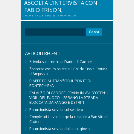
ASCOLTA L'INTERVISTA CON
FABIO FRISON,
DELL'AMBULATORIO
VETERINARIO ASSOCIATO
CORTINA
Ricerca
per:
Con l'arrivo dell'estate e delle alte temperature,
anche i nostri amici a quattro zampe hanno bisogno
di qualche attenzione in più. Ne abbiamo parlato
ARTICOLI RECENTI
con il veterinario di Cortina, che ci ha illustrato i
principali accorgimenti per aiutare i cani ad
Scivola sul sentiero a Danta di Cadore
affrontare il caldo in sicurezza e benessere...
Soccorso escursionista sul Col dei Bos a Cortina
d’Ampezzo
RIAPERTO AL TRANSITO IL PONTE DI
PONTECHIESA
CALALZO DI CADORE, FRANA IN VAL D’OTEN: I
VIGILI DEL FUOCO LIBERANO LA STRADA
BLOCCATA DA FANGO E DETRITI
Escursionista scivola sul sentiero
Completati i lavori lungo la ciclabile a San Vito di
Cadore
Escursionista scivola dalla seggiovia