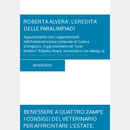
ROBERTA ALVERA’: L’EREDITA’
DELLE PARALIMPIADI
Appuntamento con i rappresentanti
dell’Amministrazione comunale di Cortina
d’Ampezzo. Oggi interviene nel “Gran
Mattino” Roberta Alverà, vicesindaco con delega al
Turismo e al Bilancio. Il vicesindaco parla
dell'eredità delle Paralimpiadi Milano Cortina 2026,
di accessibilità e di come...
INTERVISTE
BENESSERE A QUATTRO ZAMPE:
I CONSIGLI DEL VETERINARIO
PER AFFRONTARE L'ESTATE.