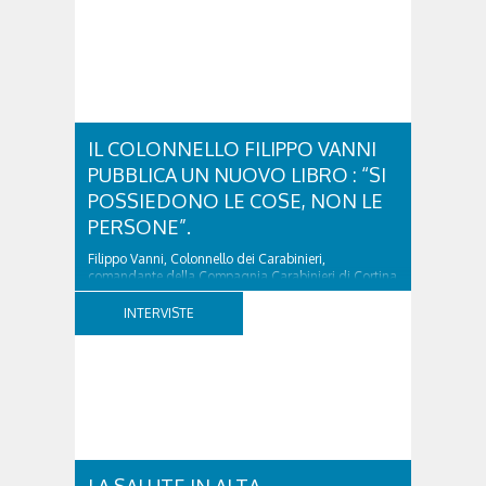
IL COLONNELLO FILIPPO VANNI
PUBBLICA UN NUOVO LIBRO : “SI
POSSIEDONO LE COSE, NON LE
PERSONE”.
Filippo Vanni, Colonnello dei Carabinieri,
comandante della Compagnia Carabinieri di Cortina
d’Ampezzo sino al 2010, esperto di legislazione
nazionale ed europea, è l’ideatore del progetto di
INTERVISTE
tutela “Una stanza tutta per sé”, modello diffuso in
Italia e Francia. Giurista e autore, svolge...