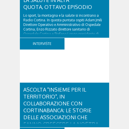
LA SALUTE IN ALTA
QUOTA, OTTAVO EPISODIO
Lo sport, la montagna e la salute si incontrano a
Radio Cortina. In questa puntata ospiti Adam Jmili
Direttore Operativo e Amministrativo di Ospedale
Cortina, Enzo Rizzato direttore sanitario di
Ospedale Cortina e Stefano Longo presidente di
Fondazione Cortina. GVM Care & Research –...
INTERVISTE
ASCOLTA "INSIEME PER IL
TERRITORIO", IN
COLLABORAZIONE CON
CORTINABANCA: LE STORIE
DELLE ASSOCIAZIONI CHE
FANNO CRESCERE LA NOSTRA