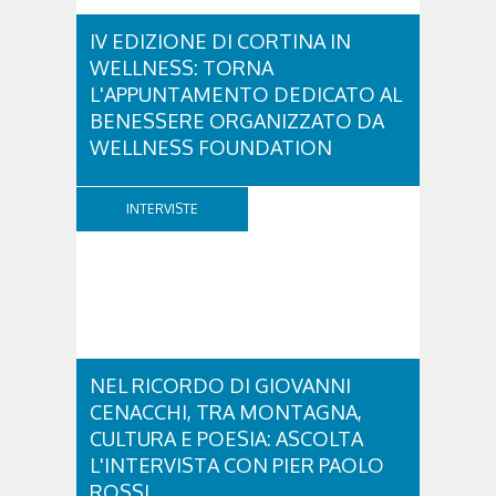
IV EDIZIONE DI CORTINA IN
WELLNESS: TORNA
L'APPUNTAMENTO DEDICATO AL
BENESSERE ORGANIZZATO DA
WELLNESS FOUNDATION
Venerdì 28 e sabato 29 agosto ritorna Cortina in
Wellness, un fine settimana dedicato a diffondere la
INTERVISTE
cultura del benessere e dei corretti stili di vita.
Promosso dalla Wellness Foundation –
organizzazione non profit creata da Nerio
Alessandri, Fondatore e Presidente di Technogym,
per...
NEL RICORDO DI GIOVANNI
CENACCHI, TRA MONTAGNA,
CULTURA E POESIA: ASCOLTA
L'INTERVISTA CON PIER PAOLO
ROSSI