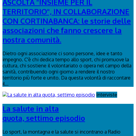
ASCOLTA "INSIEME PER IL
TERRITORIO", IN COLLABORAZIONE
CON CORTINABANCA: le storie delle
associazioni che fanno crescere la
nostra comunità.
Dietro ogni associazione ci sono persone, idee e tanto
impegno. C'è chi dedica tempo allo sport, chi promuove la
cultura, chi sostiene il volontariato o opera nel campo della
sanità, contribuendo ogni giorno a rendere il nostro
territorio più forte e unito. Da questa volontà di raccontare
il...
Interviste
La salute in alta
quota, settimo episodio
Lo sport, la montagna e la salute si incontrano a Radio