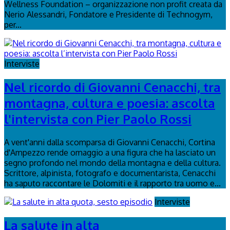
Wellness Foundation – organizzazione non profit creata da
Nerio Alessandri, Fondatore e Presidente di Technogym,
per...
Interviste
Nel ricordo di Giovanni Cenacchi, tra
montagna, cultura e poesia: ascolta
l'intervista con Pier Paolo Rossi
A vent'anni dalla scomparsa di Giovanni Cenacchi, Cortina
d'Ampezzo rende omaggio a una figura che ha lasciato un
segno profondo nel mondo della montagna e della cultura.
Scrittore, alpinista, fotografo e documentarista, Cenacchi
ha saputo raccontare le Dolomiti e il rapporto tra uomo e...
Interviste
La salute in alta