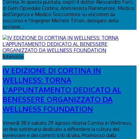
Cortina. In questa puntata, ospiti il dottor Alessandro Forti,
di Gvm Opsedale Cortina, Anestesista Rianimatore, Medico
dell'Urgenza e Medico Soccorritore su elicotteri da
soccorso e l'ingegner Michele Titton, delegato della
sezione...
Interviste
IV EDIZIONE DI CORTINA IN
WELLNESS: TORNA
L'APPUNTAMENTO DEDICATO AL
BENESSERE ORGANIZZATO DA
WELLNESS FOUNDATION
Venerdì 28 e sabato 29 agosto ritorna Cortina in Wellness,
un fine settimana dedicato a diffondere la cultura del
benessere e dei corretti stili di vita. Promosso dalla