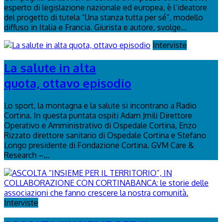
esperto di legislazione nazionale ed europea, è l’ideatore
del progetto di tutela “Una stanza tutta per sé”, modello
diffuso in Italia e Francia. Giurista e autore, svolge...
Interviste
La salute in alta
quota, ottavo episodio
Lo sport, la montagna e la salute si incontrano a Radio
Cortina. In questa puntata ospiti Adam Jmili Direttore
Operativo e Amministrativo di Ospedale Cortina, Enzo
Rizzato direttore sanitario di Ospedale Cortina e Stefano
Longo presidente di Fondazione Cortina. GVM Care &
Research –...
Interviste