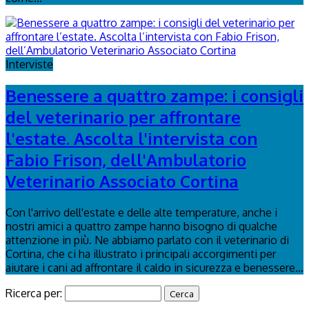
Interviste
Benessere a quattro zampe: i consigli
del veterinario per affrontare
l'estate. Ascolta l'intervista con
Fabio Frison, dell'Ambulatorio
Veterinario Associato Cortina
Con l'arrivo dell'estate e delle alte temperature, anche i
nostri amici a quattro zampe hanno bisogno di qualche
attenzione in più. Ne abbiamo parlato con il veterinario di
Cortina, che ci ha illustrato i principali accorgimenti per
aiutare i cani ad affrontare il caldo in sicurezza e benessere...
Ricerca per: