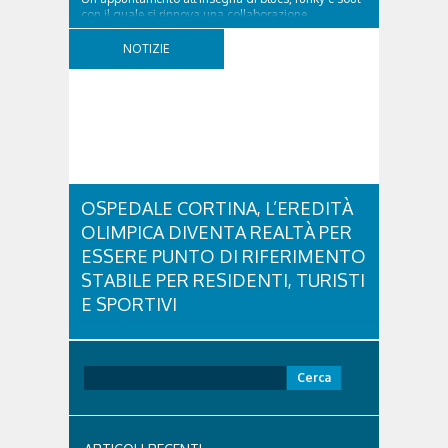
con il quale si rinnova una collaborazione
collaudata, quella con il Dolomiti Blues&Soul
Festival. Domenica 9 agosto alle 18.00 in piazza
NOTIZIE
Dibona andrà in scena uno show carico di groove,
con una collaudatissima sessione ritmica e...
OSPEDALE CORTINA, L’EREDITÀ
OLIMPICA DIVENTA REALTÀ PER
ESSERE PUNTO DI RIFERIMENTO
STABILE PER RESIDENTI, TURISTI
E SPORTIVI
L'eredità delle Olimpiadi e Paralimpiadi di Milano
Cortina continua a produrre effetti concreti sul
territorio dolomitico. Ospedale Cortina -
Ricerca
struttura parte di GVM Care & Research che durante i
per:
Giochi ha prestato assistenza sanitaria ad atleti,
delegazioni e pubblico, sta per entrare in una...