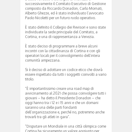
successivamente il Comitato Esecutivo di Gestione
composto da Riccardo Donadon, Carlo Mornati,
Alberto Ghezze, ed è stato individuato l’avvocato
Paolo Nicoletti per un futuro ruolo operativo.
È stato definito il Collegio dei Revisori e sono state
individuate la sede principale del Comitato, a
Cortina, e una di rappresentanza a Venezia.
È stato deciso di programmare a breve alcuni
incontri con la cittadinanza di Cortina e con gli
operatori locali per il coinvolgimento dell’intera
comunità ampezzana.
Si è deciso di adottare un codice etico che dovrà
essere rispettato da tutti i soggetti coinvolti a vario
titolo.
“È importantissimo creare una road map di
avvicinamento al 2021 che possa coinvolgere tutti i
giovani – ha detto il Presidente Donadon – che
oggi hanno tra i 12 e i 15 anni e che un domani
saranno una delle parti fondanti
dell’organizzazione e, perché no, potremmo anche
trovarli tra gli atleti in gara”.
“Disputare un Mondiale in una città olimpica come
Cortina ha sicuramente un valore aggiunto per