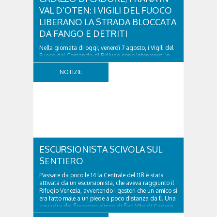
VAL D’OTEN: I VIGILI DEL FUOCO
LIBERANO LA STRADA BLOCCATA
DA FANGO E DETRITI
Nella giornata di oggi, venerdì 7 agosto, i Vigili del
Fuoco del Comando di Belluno sono intervenuti in
località Diassa, in Val d’Oten, nel comune di Calalzo
di Cadore, per liberare una strada rimasta bloccata
NOTIZIE
a seguito di una frana verificatasi intorno alle ore
18:00 di ieri. Le ruspe dei GOS...
ESCURSIONISTA SCIVOLA SUL
SENTIERO
Passate da poco le 14 la Centrale del 118 è stata
attivata da un escursionista, che aveva raggiunto il
Rifugio Venezia, avvertendo i gestori che un amico si
era fatto male a un piede a poco distanza da lì. Una
squadra del Soccorso alpino di San Vito di Cadore
ha quindi raggiunto l'infortunato...