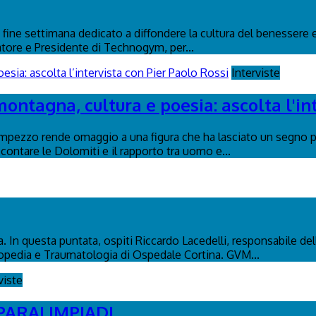
fine settimana dedicato a diffondere la cultura del benessere e
atore e Presidente di Technogym, per...
Interviste
montagna, cultura e poesia: ascolta l'in
Ampezzo rende omaggio a una figura che ha lasciato un segno p
contare le Dolomiti e il rapporto tra uomo e...
. In questa puntata, ospiti Riccardo Lacedelli, responsabile dell
topedia e Traumatologia di Ospedale Cortina. GVM...
viste
 PARALIMPIADI