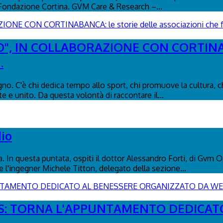
 Fondazione Cortina. GVM Care & Research –...
", IN COLLABORAZIONE CON CORTINABAN
.
o. C'è chi dedica tempo allo sport, chi promuove la cultura, ch
e e unito. Da questa volontà di raccontare il...
dio
na. In questa puntata, ospiti il dottor Alessandro Forti, di Gv
 l'ingegner Michele Titton, delegato della sezione...
ESS: TORNA L'APPUNTAMENTO DEDICA