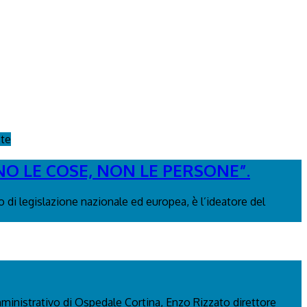
ste
NO LE COSE, NON LE PERSONE”.
 di legislazione nazionale ed europea, è l’ideatore del
mministrativo di Ospedale Cortina, Enzo Rizzato direttore