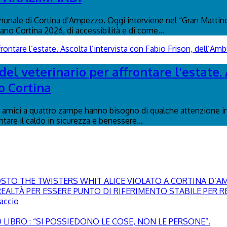
nale di Cortina d’Ampezzo. Oggi interviene nel “Gran Mattino”
lano Cortina 2026, di accessibilità e di come...
el veterinario per affrontare l'estate. 
o Cortina
ri amici a quattro zampe hanno bisogno di qualche attenzione in 
ontare il caldo in sicurezza e benessere...
GOSTO THE TWISTERS WHIT ALICE VIOLATO A CORTINA D’
EALTÀ PER ESSERE PUNTO DI RIFERIMENTO STABILE PER RE
paccio
LIBRO : “SI POSSIEDONO LE COSE, NON LE PERSONE”.