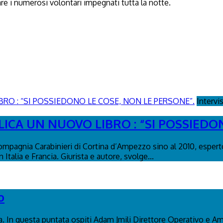
 i numerosi volontari impegnati tutta la notte.
Intervi
ICA UN NUOVO LIBRO : “SI POSSIEDO
ompagnia Carabinieri di Cortina d’Ampezzo sino al 2010, esperto
Italia e Francia. Giurista e autore, svolge...
o
na. In questa puntata ospiti Adam Jmili Direttore Operativo e A