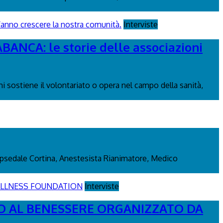
Interviste
CA: le storie delle associazioni
i sostiene il volontariato o opera nel campo della sanità,
m Opsedale Cortina, Anestesista Rianimatore, Medico
Interviste
TO AL BENESSERE ORGANIZZATO DA