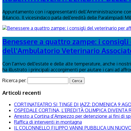
Appuntamento con i rappresentanti dell’Amministrazione comu
Bilancio. Il vicesindaco parla dell'eredità delle Paralimpiadi Mi
Benessere a quattro zampe: i consigli d
dell'Ambulatorio Veterinario Associat
Con l'arrivo dell'estate e delle alte temperature, anche i nost
ha illustrato i principali accorgimenti per aiutare i cani ad affr
Ricerca per:
Articoli recenti
CORTINATEATRO SI TINGE DI JAZZ: DOMENICA 9 A
OSPEDALE CORTINA, L’EREDITÀ OLIMPICA DIVENTA R
Arresto a Cortina d’Ampezzo per detenzione ai fini di s
Raffica di interventi in montagna
IL COLONNELLO FILIPPO VANNI PUBBLICA UN NUOVO 