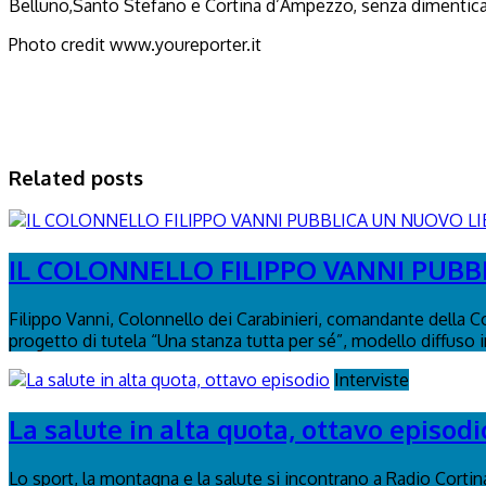
Belluno,Santo Stefano e Cortina d’Ampezzo, senza dimenticare
Photo credit www.youreporter.it
Related posts
IL COLONNELLO FILIPPO VANNI PUBBL
Filippo Vanni, Colonnello dei Carabinieri, comandante della C
progetto di tutela “Una stanza tutta per sé”, modello diffuso in 
Interviste
La salute in alta quota, ottavo episodi
Lo sport, la montagna e la salute si incontrano a Radio Corti