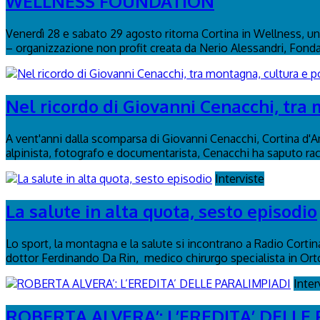
WELLNESS FOUNDATION
Venerdì 28 e sabato 29 agosto ritorna Cortina in Wellness, un 
– organizzazione non profit creata da Nerio Alessandri, Fond
Nel ricordo di Giovanni Cenacchi, tra 
A vent'anni dalla scomparsa di Giovanni Cenacchi, Cortina d'
alpinista, fotografo e documentarista, Cenacchi ha saputo rac
Interviste
La salute in alta quota, sesto episodio
Lo sport, la montagna e la salute si incontrano a Radio Cortina
dottor Ferdinando Da Rin, medico chirurgo specialista in Or
Inter
ROBERTA ALVERA’: L’EREDITA’ DELLE