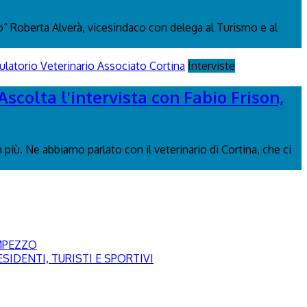
 Roberta Alverà, vicesindaco con delega al Turismo e al
Interviste
Ascolta l'intervista con Fabio Frison,
più. Ne abbiamo parlato con il veterinario di Cortina, che ci
AMPEZZO
SIDENTI, TURISTI E SPORTIVI