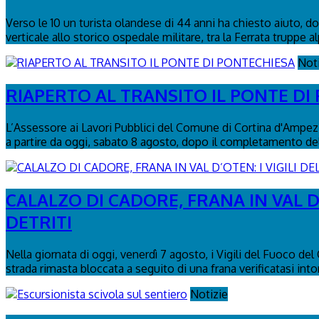
Verso le 10 un turista olandese di 44 anni ha chiesto aiuto, dop
verticale allo storico ospedale militare, tra la Ferrata truppe al
Not
RIAPERTO AL TRANSITO IL PONTE DI
L’Assessore ai Lavori Pubblici del Comune di Cortina d'Ampezzo
a partire da oggi, sabato 8 agosto, dopo il completamento delle
CALALZO DI CADORE, FRANA IN VAL D
DETRITI
Nella giornata di oggi, venerdì 7 agosto, i Vigili del Fuoco de
strada rimasta bloccata a seguito di una frana verificatasi intor
Notizie