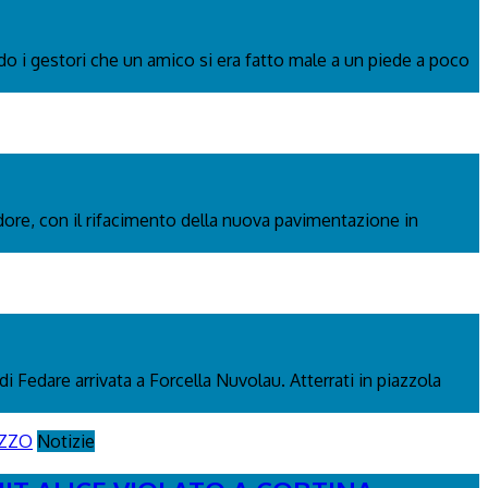
ndo i gestori che un amico si era fatto male a un piede a poco
adore, con il rifacimento della nuova pavimentazione in
di Fedare arrivata a Forcella Nuvolau. Atterrati in piazzola
Notizie