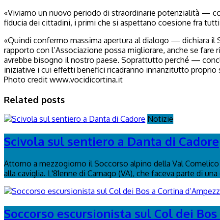
«Viviamo un nuovo periodo di straordinarie potenzialità — c
fiducia dei cittadini, i primi che si aspettano coesione fra tutti
«Quindi confermo massima apertura al dialogo — dichiara il 
rapporto con l’Associazione possa migliorare, anche se fare r
avrebbe bisogno il nostro paese. Soprattutto perché — conclud
iniziative i cui effetti benefici ricadranno innanzitutto propr
Photo credit www.vocidicortina.it
Related posts
Notizie
Scivola sul sentiero a Danta di Cadore
Attorno a mezzogiorno il Soccorso alpino della Val Comelico è
alla caviglia. L'81enne di Carnago (VA), che faceva parte di una
Soccorso escursionista sul Col dei Bo