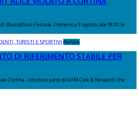
IT ALICE VIOLATO A CORTINA
miti Blues&Soul Festival. Domenica 9 agosto alle 18.00 in
Notizie
NTO DI RIFERIMENTO STABILE PER
edale Cortina - struttura parte di GVM Care & Research che