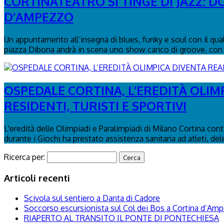
CORTINATEATRO SI TINGE DI JAZZ: 
D’AMPEZZO
Un appuntamento all’insegna di blues, funky e soul con il qua
piazza Dibona andrà in scena uno show carico di groove, con 
OSPEDALE CORTINA, L’EREDITÀ OLIM
RESIDENTI, TURISTI E SPORTIVI
L'eredità delle Olimpiadi e Paralimpiadi di Milano Cortina con
durante i Giochi ha prestato assistenza sanitaria ad atleti, del
Ricerca per:
Articoli recenti
Scivola sul sentiero a Danta di Cadore
Soccorso escursionista sul Col dei Bos a Cortina d’Am
RIAPERTO AL TRANSITO IL PONTE DI PONTECHIESA