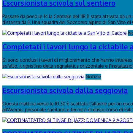
Escursionista scivola sul sentiero
Passate da poco le 14 la Centrale del 118 è stata attivata da u
distanza da lì. Una squadra del Soccorso alpino di San Vito di 
No
Completati i lavori lungo la ciclabile 
Si sono conclusi i lavori di miglioramento che hanno interessa
asfalto, il ripristino della segnaletica orizzontale e l'installaz
Notizie
Escursionista scivola dalla seggiovia
Questa mattina verso le 10.30 è scattato l'allarme per un escurs
all'Averau, personale sanitario e tecnico di elisoccorso di Fal