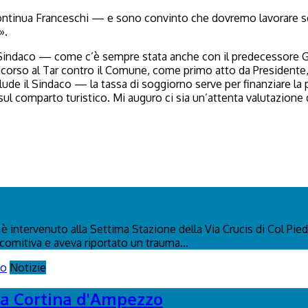
ontinua Franceschi — e sono convinto che dovremo lavorare sem
».
Sindaco — come c’è sempre stata anche con il predecessore Gh
icorso al Tar contro il Comune, come primo atto da Presidente,
e il Sindaco — la tassa di soggiorno serve per finanziare la pr
io sul comparto turistico. Mi auguro ci sia un’attenta valutazio
 intervenuto alla Settima Stazione della Via Crucis di Col Pied
 comitiva e aveva riportato un trauma...
Notizie
s a Cortina d'Ampezzo