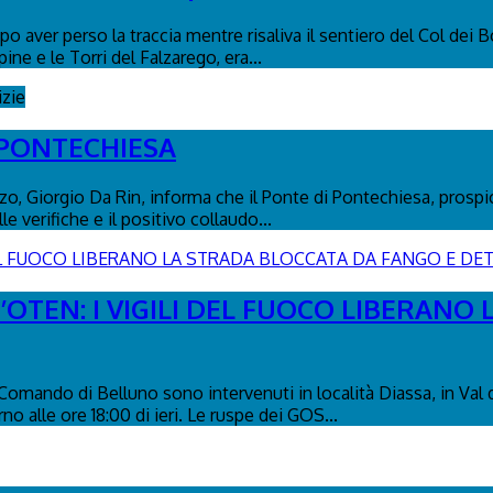
o aver perso la traccia mentre risaliva il sentiero del Col dei B
pine e le Torri del Falzarego, era...
izie
 PONTECHIESA
, Giorgio Da Rin, informa che il Ponte di Pontechiesa, prospicie
 verifiche e il positivo collaudo...
’OTEN: I VIGILI DEL FUOCO LIBERANO
l Comando di Belluno sono intervenuti in località Diassa, in Val
no alle ore 18:00 di ieri. Le ruspe dei GOS...