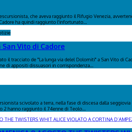
n escursionista, che aveva raggiunto il Rifugio Venezia, avverte
Cadore ha quindi raggiunto l'infortunato...
tizie
a San Vito di Cadore
to il tracciato de "La lunga via delel Dolomiti" a San Vito di C
ione di appositi dissuasori in corrispondenza...
ionista scivolato a terra, nella fase di discesa dalla seggiovia 
co 2 hanno raggiunto il 74enne di Teolo...