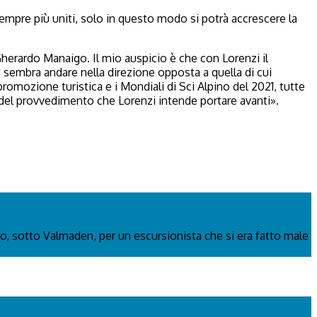
pre più uniti, solo in questo modo si potrà accrescere la
erardo Manaigo. Il mio auspicio è che con Lorenzi il
 sembra andare nella direzione opposta a quella di cui
omozione turistica e i Mondiali di Sci Alpino del 2021, tutte
ne del provvedimento che Lorenzi intende portare avanti».
o, sotto Valmaden, per un escursionista che si era fatto male