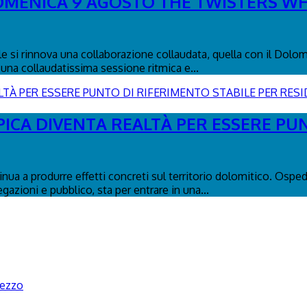
DOMENICA 9 AGOSTO THE TWISTERS WH
le si rinnova una collaborazione collaudata, quella con il Dolo
una collaudatissima sessione ritmica e...
PICA DIVENTA REALTÀ PER ESSERE PU
tinua a produrre effetti concreti sul territorio dolomitico. Osp
egazioni e pubblico, sta per entrare in una...
pezzo