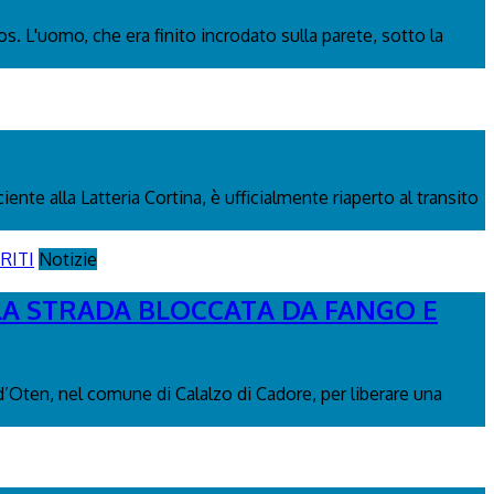
os. L'uomo, che era finito incrodato sulla parete, sotto la
nte alla Latteria Cortina, è ufficialmente riaperto al transito
Notizie
 LA STRADA BLOCCATA DA FANGO E
 d’Oten, nel comune di Calalzo di Cadore, per liberare una