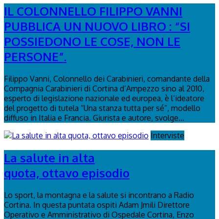
IL COLONNELLO FILIPPO VANNI
PUBBLICA UN NUOVO LIBRO : “SI
POSSIEDONO LE COSE, NON LE
PERSONE”.
Filippo Vanni, Colonnello dei Carabinieri, comandante della
Compagnia Carabinieri di Cortina d’Ampezzo sino al 2010,
esperto di legislazione nazionale ed europea, è l’ideatore
del progetto di tutela “Una stanza tutta per sé”, modello
diffuso in Italia e Francia. Giurista e autore, svolge...
Interviste
La salute in alta
quota, ottavo episodio
Lo sport, la montagna e la salute si incontrano a Radio
Cortina. In questa puntata ospiti Adam Jmili Direttore
Operativo e Amministrativo di Ospedale Cortina, Enzo