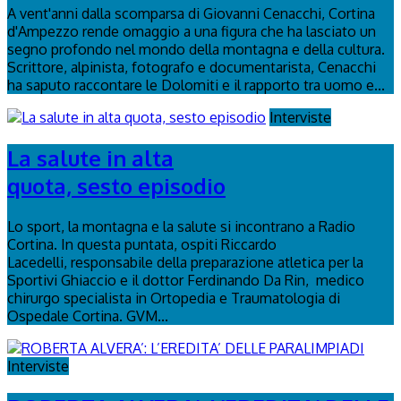
A vent'anni dalla scomparsa di Giovanni Cenacchi, Cortina
d'Ampezzo rende omaggio a una figura che ha lasciato un
segno profondo nel mondo della montagna e della cultura.
Scrittore, alpinista, fotografo e documentarista, Cenacchi
ha saputo raccontare le Dolomiti e il rapporto tra uomo e...
Interviste
La salute in alta
quota, sesto episodio
Lo sport, la montagna e la salute si incontrano a Radio
Cortina. In questa puntata, ospiti Riccardo
Lacedelli, responsabile della preparazione atletica per la
Sportivi Ghiaccio e il dottor Ferdinando Da Rin, medico
chirurgo specialista in Ortopedia e Traumatologia di
Ospedale Cortina. GVM...
Interviste