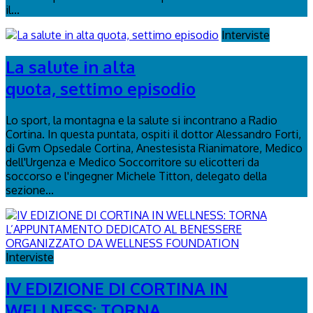
il...
Interviste
La salute in alta
quota, settimo episodio
Lo sport, la montagna e la salute si incontrano a Radio
Cortina. In questa puntata, ospiti il dottor Alessandro Forti,
di Gvm Opsedale Cortina, Anestesista Rianimatore, Medico
dell'Urgenza e Medico Soccorritore su elicotteri da
soccorso e l'ingegner Michele Titton, delegato della
sezione...
Interviste
IV EDIZIONE DI CORTINA IN
WELLNESS: TORNA