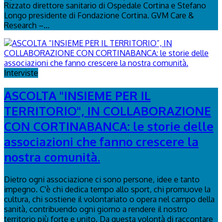
Rizzato direttore sanitario di Ospedale Cortina e Stefano
Longo presidente di Fondazione Cortina. GVM Care &
Research –...
Interviste
ASCOLTA "INSIEME PER IL
TERRITORIO", IN COLLABORAZIONE
CON CORTINABANCA: le storie delle
associazioni che fanno crescere la
nostra comunità.
Dietro ogni associazione ci sono persone, idee e tanto
impegno. C'è chi dedica tempo allo sport, chi promuove la
cultura, chi sostiene il volontariato o opera nel campo della
sanità, contribuendo ogni giorno a rendere il nostro
territorio più forte e unito. Da questa volontà di raccontare