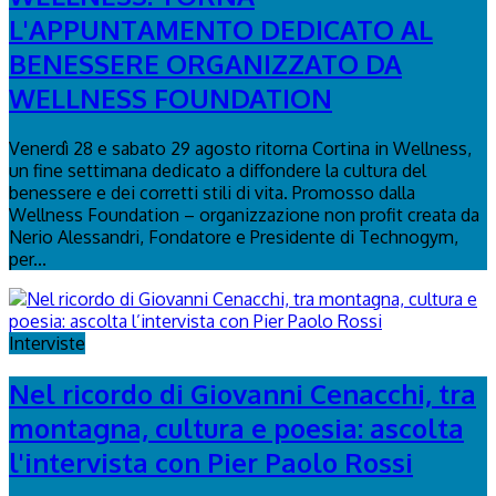
L'APPUNTAMENTO DEDICATO AL
BENESSERE ORGANIZZATO DA
WELLNESS FOUNDATION
Venerdì 28 e sabato 29 agosto ritorna Cortina in Wellness,
un fine settimana dedicato a diffondere la cultura del
benessere e dei corretti stili di vita. Promosso dalla
Wellness Foundation – organizzazione non profit creata da
Nerio Alessandri, Fondatore e Presidente di Technogym,
per...
Interviste
Nel ricordo di Giovanni Cenacchi, tra
montagna, cultura e poesia: ascolta
l'intervista con Pier Paolo Rossi