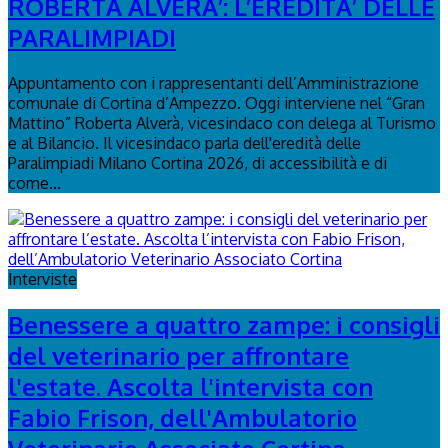
ROBERTA ALVERA’: L’EREDITA’ DELLE
PARALIMPIADI
Appuntamento con i rappresentanti dell’Amministrazione
comunale di Cortina d’Ampezzo. Oggi interviene nel “Gran
Mattino” Roberta Alverà, vicesindaco con delega al Turismo
e al Bilancio. Il vicesindaco parla dell'eredità delle
Paralimpiadi Milano Cortina 2026, di accessibilità e di
come...
Interviste
Benessere a quattro zampe: i consigli
del veterinario per affrontare
l'estate. Ascolta l'intervista con
Fabio Frison, dell'Ambulatorio