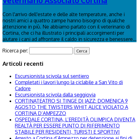
Veterinario Associato Cortina
Con l'arrivo dell'estate e delle alte temperature, anche i
nostri amici a quattro zampe hanno bisogno di qualche
attenzione in più. Ne abbiamo parlato con il veterinario di
Cortina, che ci ha illustrato i principali accorgimenti per
aiutare i cani ad affrontare il caldo in sicurezza e benessere...
Ricerca per:
Articoli recenti
Escursionista scivola sul sentiero
Completati i lavori lungo la ciclabile a San Vito di
Cadore
Escursionista scivola dalla seggiovia
CORTINATEATRO SI TINGE DI JAZZ: DOMENICA 9
AGOSTO THE TWISTERS WHIT ALICE VIOLATO A
CORTINA D’AMPEZZO
OSPEDALE CORTINA, L’EREDITÀ OLIMPICA DIVENTA
REALTÀ PER ESSERE PUNTO DI RIFERIMENTO
STABILE PER RESIDENTI, TURISTI E SPORTIVI
Arresto a Cortina d’Ampezzo per detenzione ai fini di