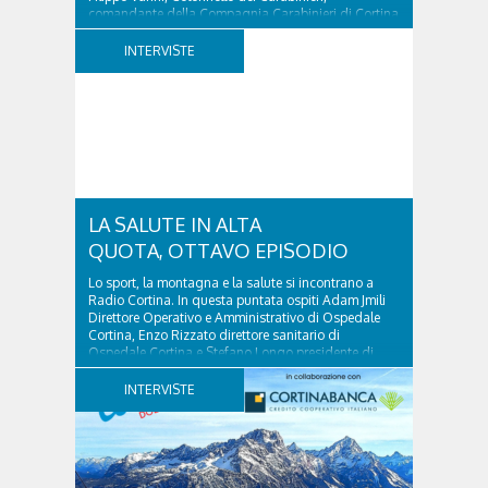
comandante della Compagnia Carabinieri di Cortina
d’Ampezzo sino al 2010, esperto di legislazione
nazionale ed europea, è l’ideatore del progetto di
INTERVISTE
tutela “Una stanza tutta per sé”, modello diffuso in
Italia e Francia. Giurista e autore, svolge...
LA SALUTE IN ALTA
QUOTA, OTTAVO EPISODIO
Lo sport, la montagna e la salute si incontrano a
Radio Cortina. In questa puntata ospiti Adam Jmili
Direttore Operativo e Amministrativo di Ospedale
Cortina, Enzo Rizzato direttore sanitario di
Ospedale Cortina e Stefano Longo presidente di
Fondazione Cortina. GVM Care & Research –...
INTERVISTE