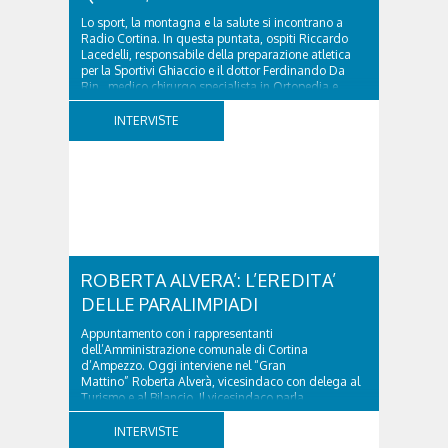
Lo sport, la montagna e la salute si incontrano a
Radio Cortina. In questa puntata, ospiti Riccardo
Lacedelli, responsabile della preparazione atletica
per la Sportivi Ghiaccio e il dottor Ferdinando Da
Rin, medico chirurgo specialista in Ortopedia e
Traumatologia di Ospedale Cortina. GVM...
INTERVISTE
ROBERTA ALVERA’: L’EREDITA’
DELLE PARALIMPIADI
Appuntamento con i rappresentanti
dell’Amministrazione comunale di Cortina
d’Ampezzo. Oggi interviene nel “Gran
Mattino” Roberta Alverà, vicesindaco con delega al
Turismo e al Bilancio. Il vicesindaco parla
dell'eredità delle Paralimpiadi Milano Cortina 2026,
di accessibilità e di come...
INTERVISTE