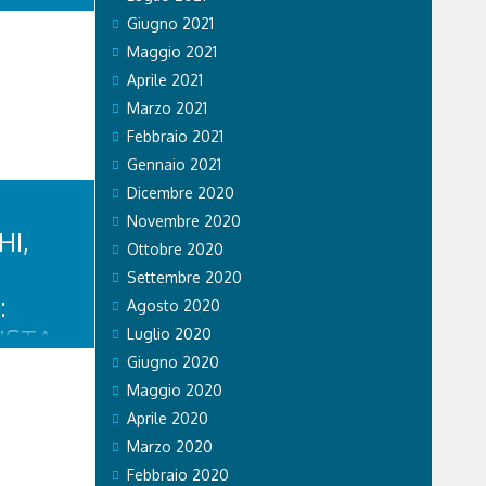
Giugno 2021
Maggio 2021
LA
Aprile 2021
À.
Marzo 2021
o persone,
Febbraio 2021
edica tempo
Gennaio 2021
a, chi
Dicembre 2020
 nel campo
giorno a
Novembre 2020
rte e unito.
HI,
Ottobre 2020
l...
Settembre 2020
:
Agosto 2020
ISTA
Luglio 2020
Giugno 2020
OSSI
Maggio 2020
iovanni
Aprile 2020
nde
Marzo 2020
ciato un
a
Febbraio 2020