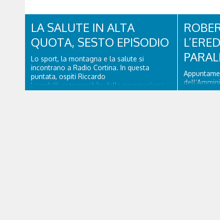
Promosso d
organizzazi
Alessandri,
LA SALUTE IN ALTA
ROBER
Technogym,
QUOTA, SESTO EPISODIO
L’ERED
PARAL
Lo sport, la montagna e la salute si
incontrano a Radio Cortina. In questa
Appuntamen
puntata, ospiti Riccardo
dell’Ammini
Lacedelli, responsabile della preparazione
d’Ampezzo. 
atletica per la Sportivi Ghiaccio e il
Mattino” Ro
dottor Ferdinando Da Rin, medico chirurgo
delega al Tu
specialista in Ortopedia e Traumatologia di
vicesindaco
Ospedale Cortina. GVM...
Paralimpiad
accessibilit