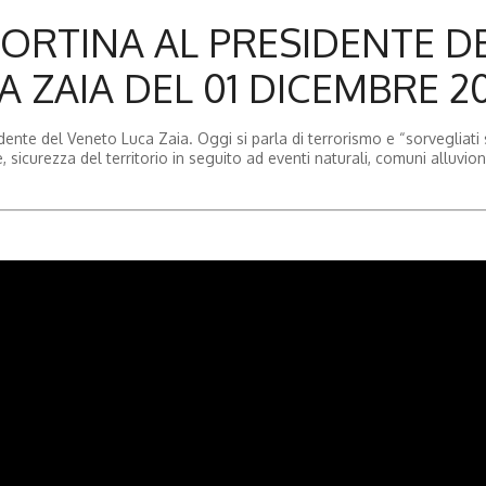
CORTINA AL PRESIDENTE D
 ZAIA DEL 01 DICEMBRE 20
nte del Veneto Luca Zaia. Oggi si parla di terrorismo e “sorvegliati sp
, sicurezza del territorio in seguito ad eventi naturali, comuni alluvio