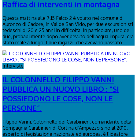
Raffica di interventi in montagna
Questa mattina alle 7.15 Falco 2 è volato nel comune di
Auronzo di Cadore, in Val de San Vido, per due escursionisti
tedeschi di 20 e 25 anni in difficoltà. In particolare, uno dei
due, probabilmente dopo aver bevuto dell'acqua impura, era
stato male a lungo. I due ragazzi, che avevano passato...
Interviste
IL COLONNELLO FILIPPO VANNI
PUBBLICA UN NUOVO LIBRO : “SI
POSSIEDONO LE COSE, NON LE
PERSONE”.
Filippo Vanni, Colonnello dei Carabinieri, comandante della
Compagnia Carabinieri di Cortina d’Ampezzo sino al 2010,
esperto di legislazione nazionale ed europea, è l’ideatore