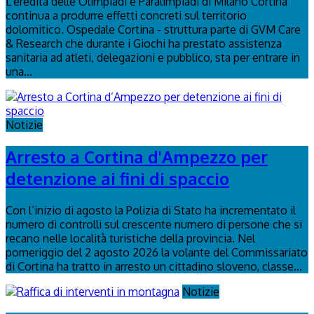
L'eredità delle Olimpiadi e Paralimpiadi di Milano Cortina
continua a produrre effetti concreti sul territorio
dolomitico. Ospedale Cortina - struttura parte di GVM Care
& Research che durante i Giochi ha prestato assistenza
sanitaria ad atleti, delegazioni e pubblico, sta per entrare in
una...
Notizie
Arresto a Cortina d'Ampezzo per
detenzione ai fini di spaccio
Con l’inizio di agosto la Polizia di Stato ha incrementato il
numero di controlli sul crescente numero di persone che si
recano nelle località turistiche della provincia. Nel
pomeriggio del 2 agosto 2026 la volante del Commissariato
di Cortina ha tratto in arresto un cittadino sloveno, classe...
Notizie