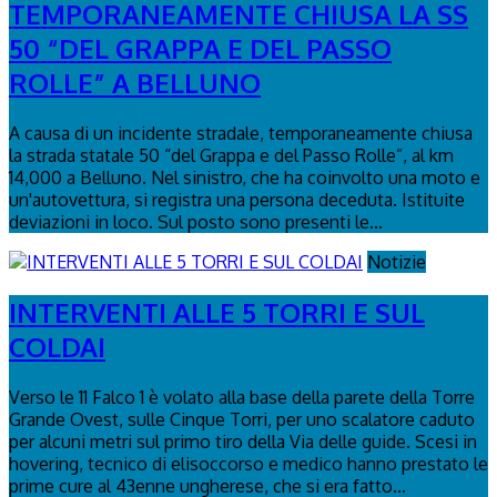
TEMPORANEAMENTE CHIUSA LA SS
50 “DEL GRAPPA E DEL PASSO
ROLLE” A BELLUNO
A causa di un incidente stradale, temporaneamente chiusa
la strada statale 50 “del Grappa e del Passo Rolle”, al km
14,000 a Belluno. Nel sinistro, che ha coinvolto una moto e
un'autovettura, si registra una persona deceduta. Istituite
deviazioni in loco. Sul posto sono presenti le...
Notizie
INTERVENTI ALLE 5 TORRI E SUL
COLDAI
Verso le 11 Falco 1 è volato alla base della parete della Torre
Grande Ovest, sulle Cinque Torri, per uno scalatore caduto
per alcuni metri sul primo tiro della Via delle guide. Scesi in
hovering, tecnico di elisoccorso e medico hanno prestato le
prime cure al 43enne ungherese, che si era fatto...