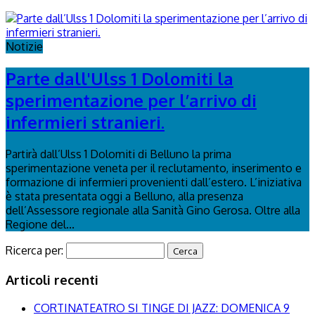
Notizie
Parte dall'Ulss 1 Dolomiti la
sperimentazione per l’arrivo di
infermieri stranieri.
Partirà dall’Ulss 1 Dolomiti di Belluno la prima
sperimentazione veneta per il reclutamento, inserimento e
formazione di infermieri provenienti dall’estero. L’iniziativa
è stata presentata oggi a Belluno, alla presenza
dell’Assessore regionale alla Sanità Gino Gerosa. Oltre alla
Regione del...
Ricerca per:
Articoli recenti
CORTINATEATRO SI TINGE DI JAZZ: DOMENICA 9