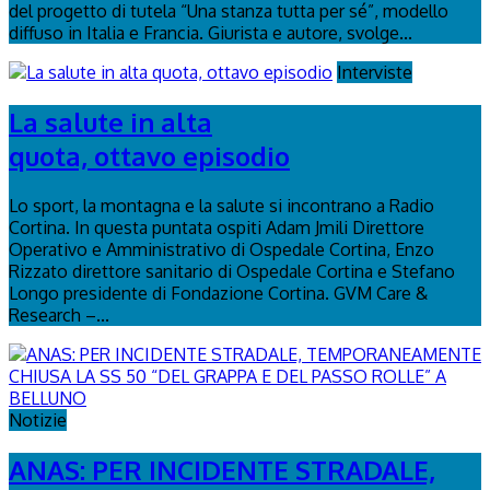
del progetto di tutela “Una stanza tutta per sé”, modello
diffuso in Italia e Francia. Giurista e autore, svolge...
Interviste
La salute in alta
quota, ottavo episodio
Lo sport, la montagna e la salute si incontrano a Radio
Cortina. In questa puntata ospiti Adam Jmili Direttore
Operativo e Amministrativo di Ospedale Cortina, Enzo
Rizzato direttore sanitario di Ospedale Cortina e Stefano
Longo presidente di Fondazione Cortina. GVM Care &
Research –...
Notizie
ANAS: PER INCIDENTE STRADALE,