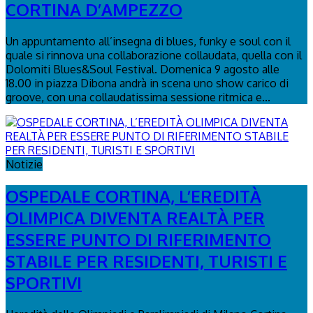
CORTINA D’AMPEZZO
Un appuntamento all’insegna di blues, funky e soul con il
quale si rinnova una collaborazione collaudata, quella con il
Dolomiti Blues&Soul Festival. Domenica 9 agosto alle
18.00 in piazza Dibona andrà in scena uno show carico di
groove, con una collaudatissima sessione ritmica e...
Notizie
OSPEDALE CORTINA, L’EREDITÀ
OLIMPICA DIVENTA REALTÀ PER
ESSERE PUNTO DI RIFERIMENTO
STABILE PER RESIDENTI, TURISTI E
SPORTIVI