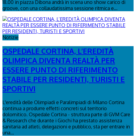
18.00 in piazza Dibona andrà in scena uno show carico di
groove, con una collaudatissima sessione ritmica e...
Notizie
OSPEDALE CORTINA, L’EREDITÀ
OLIMPICA DIVENTA REALTÀ PER
ESSERE PUNTO DI RIFERIMENTO
STABILE PER RESIDENTI, TURISTI E
SPORTIVI
L'eredità delle Olimpiadi e Paralimpiadi di Milano Cortina
continua a produrre effetti concreti sul territorio
dolomitico. Ospedale Cortina - struttura parte di GVM Care
& Research che durante i Giochi ha prestato assistenza
sanitaria ad atleti, delegazioni e pubblico, sta per entrare in
una...