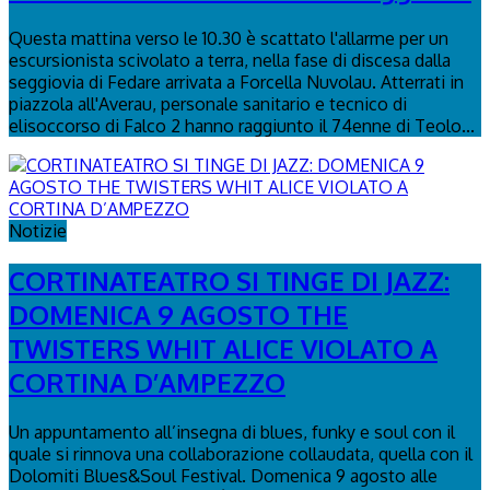
Questa mattina verso le 10.30 è scattato l'allarme per un
escursionista scivolato a terra, nella fase di discesa dalla
seggiovia di Fedare arrivata a Forcella Nuvolau. Atterrati in
piazzola all'Averau, personale sanitario e tecnico di
elisoccorso di Falco 2 hanno raggiunto il 74enne di Teolo...
Notizie
CORTINATEATRO SI TINGE DI JAZZ:
DOMENICA 9 AGOSTO THE
TWISTERS WHIT ALICE VIOLATO A
CORTINA D’AMPEZZO
Un appuntamento all’insegna di blues, funky e soul con il
quale si rinnova una collaborazione collaudata, quella con il
Dolomiti Blues&Soul Festival. Domenica 9 agosto alle