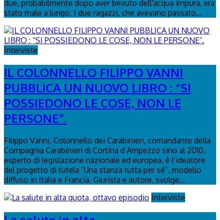
due, probabilmente dopo aver bevuto dell'acqua impura, era
stato male a lungo. I due ragazzi, che avevano passato...
Interviste
IL COLONNELLO FILIPPO VANNI
PUBBLICA UN NUOVO LIBRO : “SI
POSSIEDONO LE COSE, NON LE
PERSONE”.
Filippo Vanni, Colonnello dei Carabinieri, comandante della
Compagnia Carabinieri di Cortina d’Ampezzo sino al 2010,
esperto di legislazione nazionale ed europea, è l’ideatore
del progetto di tutela “Una stanza tutta per sé”, modello
diffuso in Italia e Francia. Giurista e autore, svolge...
Interviste
La salute in alta