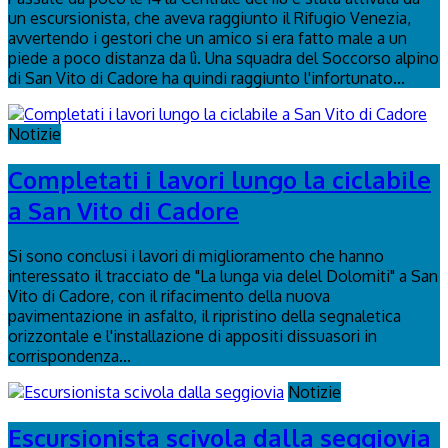
un escursionista, che aveva raggiunto il Rifugio Venezia,
avvertendo i gestori che un amico si era fatto male a un
piede a poco distanza da lì. Una squadra del Soccorso alpino
di San Vito di Cadore ha quindi raggiunto l'infortunato...
Notizie
Completati i lavori lungo la ciclabile
a San Vito di Cadore
Si sono conclusi i lavori di miglioramento che hanno
interessato il tracciato de "La lunga via delel Dolomiti" a San
Vito di Cadore, con il rifacimento della nuova
pavimentazione in asfalto, il ripristino della segnaletica
orizzontale e l'installazione di appositi dissuasori in
corrispondenza...
Notizie
Escursionista scivola dalla seggiovia