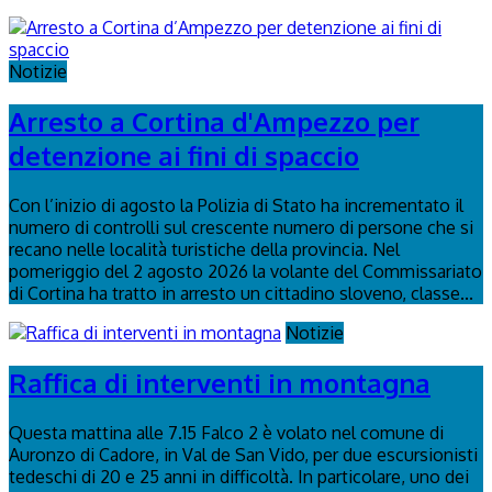
Notizie
Arresto a Cortina d'Ampezzo per
detenzione ai fini di spaccio
Con l’inizio di agosto la Polizia di Stato ha incrementato il
numero di controlli sul crescente numero di persone che si
recano nelle località turistiche della provincia. Nel
pomeriggio del 2 agosto 2026 la volante del Commissariato
di Cortina ha tratto in arresto un cittadino sloveno, classe...
Notizie
Raffica di interventi in montagna
Questa mattina alle 7.15 Falco 2 è volato nel comune di
Auronzo di Cadore, in Val de San Vido, per due escursionisti
tedeschi di 20 e 25 anni in difficoltà. In particolare, uno dei