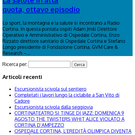
quota, ottavo episodio
Lo sport, la montagna e la salute si incontrano a Radio
Cortina. In questa puntata ospiti Adam Jmili Direttore
Operativo e Amministrativo di Ospedale Cortina, Enzo
Rizzato direttore sanitario di Ospedale Cortina e Stefano
Longo presidente di Fondazione Cortina. GVM Care &
Research –...
Ricerca per:
Articoli recenti
Escursionista scivola sul sentiero
Completati i lavori lungo la ciclabile a San Vito di
Cadore
Escursionista scivola dalla seggiovia
CORTINATEATRO SI TINGE DI JAZZ: DOMENICA 9
AGOSTO THE TWISTERS WHIT ALICE VIOLATO A
CORTINA D’AMPEZZO
OSPEDALE CORTINA, L’EREDITÀ OLIMPICA DIVENTA