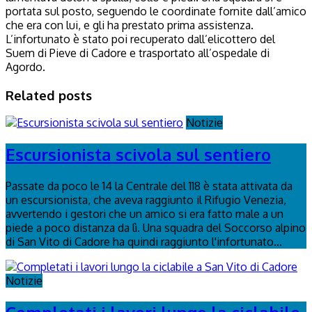
portata sul posto, seguendo le coordinate fornite dall’amico
che era con lui, e gli ha prestato prima assistenza.
L’infortunato è stato poi recuperato dall’elicottero del
Suem di Pieve di Cadore e trasportato all’ospedale di
Agordo.
Related posts
Notizie
Escursionista scivola sul sentiero
Passate da poco le 14 la Centrale del 118 è stata attivata da
un escursionista, che aveva raggiunto il Rifugio Venezia,
avvertendo i gestori che un amico si era fatto male a un
piede a poco distanza da lì. Una squadra del Soccorso alpino
di San Vito di Cadore ha quindi raggiunto l'infortunato...
Notizie