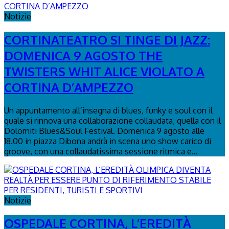
Notizie
CORTINATEATRO SI TINGE DI JAZZ:
DOMENICA 9 AGOSTO THE
TWISTERS WHIT ALICE VIOLATO A
CORTINA D’AMPEZZO
Un appuntamento all’insegna di blues, funky e soul con il
quale si rinnova una collaborazione collaudata, quella con il
Dolomiti Blues&Soul Festival. Domenica 9 agosto alle
18.00 in piazza Dibona andrà in scena uno show carico di
groove, con una collaudatissima sessione ritmica e...
Notizie
OSPEDALE CORTINA, L’EREDITÀ