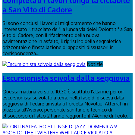
Completati i lavori lungo la ciclabile
a San Vito di Cadore
Si sono conclusi i lavori di miglioramento che hanno
interessato il tracciato de "La lunga via delel Dolomiti" a San
Vito di Cadore, con il rifacimento della nuova
pavimentazione in asfalto, il ripristino della segnaletica
orizzontale e l'installazione di appositi dissuasori in
corrispondenza...
Notizie
Escursionista scivola dalla seggiovia
Questa mattina verso le 10.30 è scattato l'allarme per un
escursionista scivolato a terra, nella fase di discesa dalla
seggiovia di Fedare arrivata a Forcella Nuvolau. Atterrati in
piazzola all'Averau, personale sanitario e tecnico di
elisoccorso di Falco 2 hanno raggiunto il 74enne di Teolo...