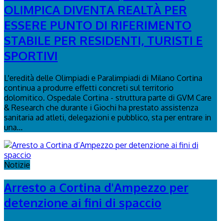
OLIMPICA DIVENTA REALTÀ PER
ESSERE PUNTO DI RIFERIMENTO
STABILE PER RESIDENTI, TURISTI E
SPORTIVI
L'eredità delle Olimpiadi e Paralimpiadi di Milano Cortina
continua a produrre effetti concreti sul territorio
dolomitico. Ospedale Cortina - struttura parte di GVM Care
& Research che durante i Giochi ha prestato assistenza
sanitaria ad atleti, delegazioni e pubblico, sta per entrare in
una...
Notizie
Arresto a Cortina d'Ampezzo per
detenzione ai fini di spaccio