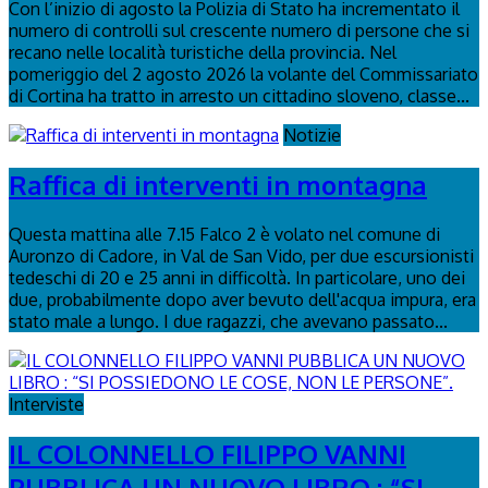
Con l’inizio di agosto la Polizia di Stato ha incrementato il
numero di controlli sul crescente numero di persone che si
recano nelle località turistiche della provincia. Nel
pomeriggio del 2 agosto 2026 la volante del Commissariato
di Cortina ha tratto in arresto un cittadino sloveno, classe...
Notizie
Raffica di interventi in montagna
Questa mattina alle 7.15 Falco 2 è volato nel comune di
Auronzo di Cadore, in Val de San Vido, per due escursionisti
tedeschi di 20 e 25 anni in difficoltà. In particolare, uno dei
due, probabilmente dopo aver bevuto dell'acqua impura, era
stato male a lungo. I due ragazzi, che avevano passato...
Interviste
IL COLONNELLO FILIPPO VANNI
PUBBLICA UN NUOVO LIBRO : “SI