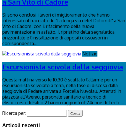
a San Vito di Cadore
Si sono conclusi i lavori di miglioramento che hanno
interessato il tracciato de "La lunga via delel Dolomiti" a San
Vito di Cadore, con il rifacimento della nuova
pavimentazione in asfalto, il ripristino della segnaletica
orizzontale e l'installazione di appositi dissuasori in
corrispondenza...
Notizie
Escursionista scivola dalla seggiovia
Questa mattina verso le 10.30 è scattato l'allarme per un
escursionista scivolato a terra, nella fase di discesa dalla
seggiovia di Fedare arrivata a Forcella Nuvolau. Atterrati in
piazzola all'Averau, personale sanitario e tecnico di
elisoccorso di Falco 2 hanno raggiunto il 74enne di Teolo...
Ricerca per:
Articoli recenti