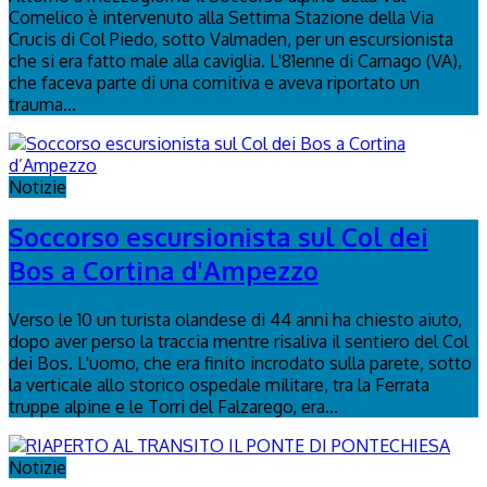
Comelico è intervenuto alla Settima Stazione della Via
Crucis di Col Piedo, sotto Valmaden, per un escursionista
che si era fatto male alla caviglia. L'81enne di Carnago (VA),
che faceva parte di una comitiva e aveva riportato un
trauma...
Notizie
Soccorso escursionista sul Col dei
Bos a Cortina d'Ampezzo
Verso le 10 un turista olandese di 44 anni ha chiesto aiuto,
dopo aver perso la traccia mentre risaliva il sentiero del Col
dei Bos. L'uomo, che era finito incrodato sulla parete, sotto
la verticale allo storico ospedale militare, tra la Ferrata
truppe alpine e le Torri del Falzarego, era...
Notizie