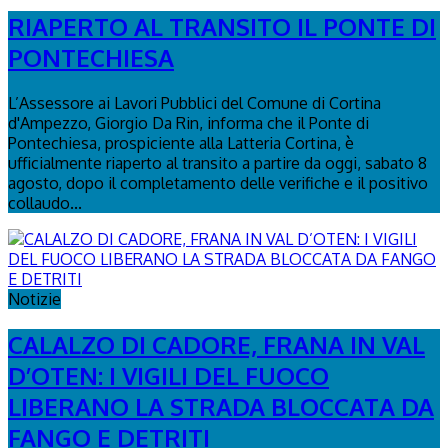
RIAPERTO AL TRANSITO IL PONTE DI
PONTECHIESA
L’Assessore ai Lavori Pubblici del Comune di Cortina
d'Ampezzo, Giorgio Da Rin, informa che il Ponte di
Pontechiesa, prospiciente alla Latteria Cortina, è
ufficialmente riaperto al transito a partire da oggi, sabato 8
agosto, dopo il completamento delle verifiche e il positivo
collaudo...
Notizie
CALALZO DI CADORE, FRANA IN VAL
D’OTEN: I VIGILI DEL FUOCO
LIBERANO LA STRADA BLOCCATA DA
FANGO E DETRITI