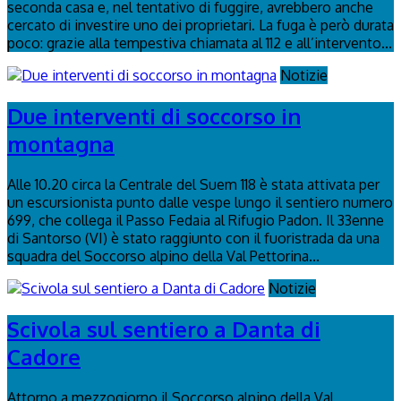
seconda casa e, nel tentativo di fuggire, avrebbero anche
cercato di investire uno dei proprietari. La fuga è però durata
poco: grazie alla tempestiva chiamata al 112 e all’intervento...
Notizie
Due interventi di soccorso in
montagna
Alle 10.20 circa la Centrale del Suem 118 è stata attivata per
un escursionista punto dalle vespe lungo il sentiero numero
699, che collega il Passo Fedaia al Rifugio Padon. Il 33enne
di Santorso (VI) è stato raggiunto con il fuoristrada da una
squadra del Soccorso alpino della Val Pettorina...
Notizie
Scivola sul sentiero a Danta di
Cadore
Attorno a mezzogiorno il Soccorso alpino della Val