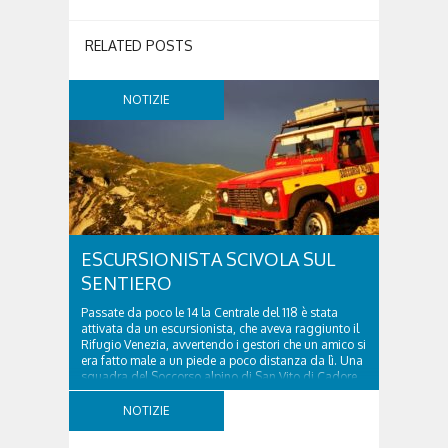
RELATED POSTS
NOTIZIE
ESCURSIONISTA SCIVOLA SUL
SENTIERO
Passate da poco le 14 la Centrale del 118 è stata
attivata da un escursionista, che aveva raggiunto il
Rifugio Venezia, avvertendo i gestori che un amico si
era fatto male a un piede a poco distanza da lì. Una
squadra del Soccorso alpino di San Vito di Cadore
ha quindi raggiunto l'infortunato...
NOTIZIE