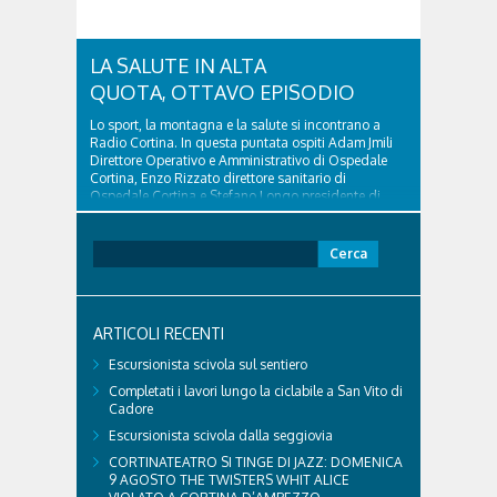
LA SALUTE IN ALTA
QUOTA, OTTAVO EPISODIO
Lo sport, la montagna e la salute si incontrano a
Radio Cortina. In questa puntata ospiti Adam Jmili
Direttore Operativo e Amministrativo di Ospedale
Cortina, Enzo Rizzato direttore sanitario di
Ospedale Cortina e Stefano Longo presidente di
Fondazione Cortina. GVM Care & Research –...
Ricerca
per:
ARTICOLI RECENTI
Escursionista scivola sul sentiero
Completati i lavori lungo la ciclabile a San Vito di
Cadore
Escursionista scivola dalla seggiovia
CORTINATEATRO SI TINGE DI JAZZ: DOMENICA
9 AGOSTO THE TWISTERS WHIT ALICE