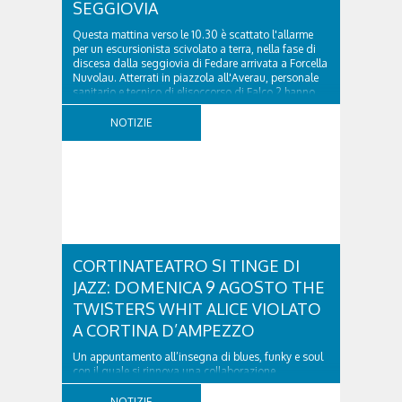
SEGGIOVIA
Questa mattina verso le 10.30 è scattato l'allarme
per un escursionista scivolato a terra, nella fase di
discesa dalla seggiovia di Fedare arrivata a Forcella
Nuvolau. Atterrati in piazzola all'Averau, personale
sanitario e tecnico di elisoccorso di Falco 2 hanno
raggiunto il 74enne di Teolo...
NOTIZIE
CORTINATEATRO SI TINGE DI
JAZZ: DOMENICA 9 AGOSTO THE
TWISTERS WHIT ALICE VIOLATO
A CORTINA D’AMPEZZO
Un appuntamento all’insegna di blues, funky e soul
con il quale si rinnova una collaborazione
collaudata, quella con il Dolomiti Blues&Soul
Festival. Domenica 9 agosto alle 18.00 in piazza
NOTIZIE