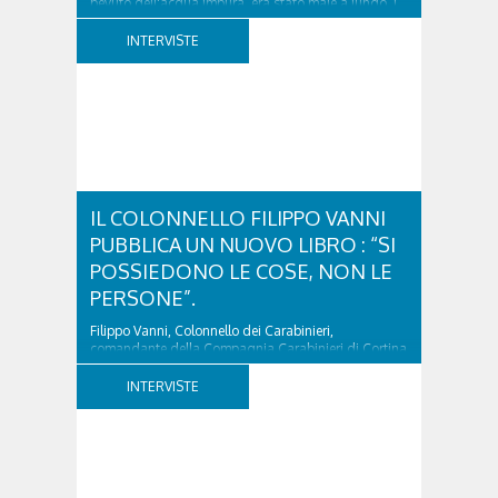
bevuto dell'acqua impura, era stato male a lungo. I
due ragazzi, che avevano passato...
INTERVISTE
IL COLONNELLO FILIPPO VANNI
PUBBLICA UN NUOVO LIBRO : “SI
POSSIEDONO LE COSE, NON LE
PERSONE”.
Filippo Vanni, Colonnello dei Carabinieri,
comandante della Compagnia Carabinieri di Cortina
d’Ampezzo sino al 2010, esperto di legislazione
nazionale ed europea, è l’ideatore del progetto di
INTERVISTE
tutela “Una stanza tutta per sé”, modello diffuso in
Italia e Francia. Giurista e autore, svolge...