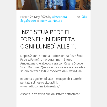
Posted
25 May 2026
by
Alessandra
984
Segafreddo
in
Interviste,
Notizie
INZE STUA PEDE EL
FORNEL: IN DIRETTA
OGNI LUNEDÌ ALLE 11.
Dopo 50 anni ritorna a Radio Cortina “Inze Stua
Pede el Fornel”, un programma in lingua
Ampezzana che all’epoca era con Cesare Dipol e
Silvio Dandrea. Questa nuova versione, che vede in
studio diversi ospiti, è condotta da Nives Milani.
In diretta ogni lunedì alle 11 e disponibili tutte le
puntate sul nostro sito al link
www.radiocortina.it/inzestua/
Ascolta la trasmissione dal lettore sottostante: