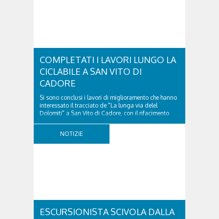
COMPLETATI I LAVORI LUNGO LA
CICLABILE A SAN VITO DI
CADORE
Si sono conclusi i lavori di miglioramento che hanno
interessato il tracciato de "La lunga via delel
Dolomiti" a San Vito di Cadore, con il rifacimento
della nuova pavimentazione in asfalto, il ripristino
della segnaletica orizzontale e l'installazione di
NOTIZIE
appositi dissuasori in corrispondenza...
ESCURSIONISTA SCIVOLA DALLA