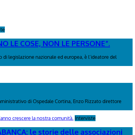
ste
NO LE COSE, NON LE PERSONE”.
 di legislazione nazionale ed europea, è l’ideatore del
mministrativo di Ospedale Cortina, Enzo Rizzato direttore
Interviste
CA: le storie delle associazioni