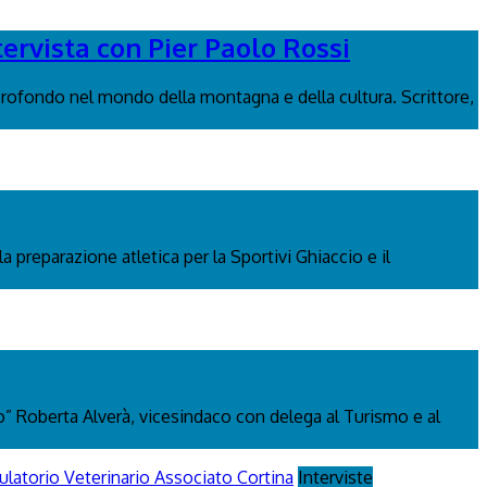
tervista con Pier Paolo Rossi
rofondo nel mondo della montagna e della cultura. Scrittore,
a preparazione atletica per la Sportivi Ghiaccio e il
 Roberta Alverà, vicesindaco con delega al Turismo e al
Interviste