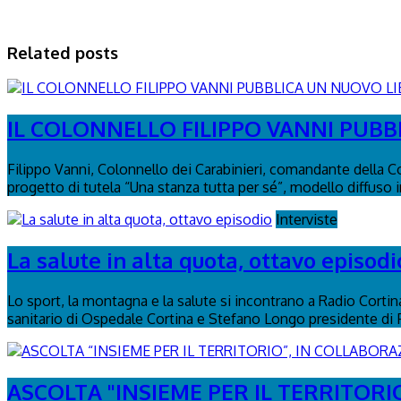
Related posts
IL COLONNELLO FILIPPO VANNI PUBBL
Filippo Vanni, Colonnello dei Carabinieri, comandante della C
progetto di tutela “Una stanza tutta per sé”, modello diffuso in 
Interviste
La salute in alta quota, ottavo episodi
Lo sport, la montagna e la salute si incontrano a Radio Corti
sanitario di Ospedale Cortina e Stefano Longo presidente di
ASCOLTA "INSIEME PER IL TERRITORIO