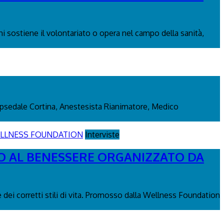
i sostiene il volontariato o opera nel campo della sanità,
m Opsedale Cortina, Anestesista Rianimatore, Medico
Interviste
TO AL BENESSERE ORGANIZZATO DA
 dei corretti stili di vita. Promosso dalla Wellness Foundation