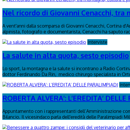
Nel ricordo di Giovanni Cenacchi, tra 
A vent'anni dalla scomparsa di Giovanni Cenacchi, Cortina d'
alpinista, fotografo e documentarista, Cenacchi ha saputo rac
Interviste
La salute in alta quota, sesto episodio
Lo sport, la montagna e la salute si incontrano a Radio Cortina
dottor Ferdinando Da Rin, medico chirurgo specialista in Or
Inter
ROBERTA ALVERA’: L’EREDITA’ DELLE
Appuntamento con i rappresentanti dell’Amministrazione comu
Bilancio. Il vicesindaco parla dell'eredità delle Paralimpiadi Mi