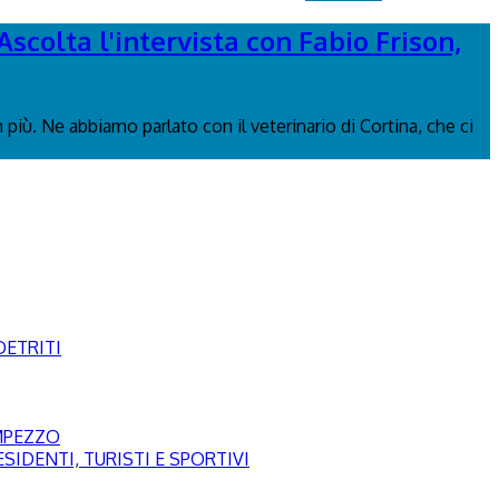
Ascolta l'intervista con Fabio Frison,
più. Ne abbiamo parlato con il veterinario di Cortina, che ci
DETRITI
AMPEZZO
SIDENTI, TURISTI E SPORTIVI