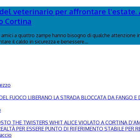
el veterinario per affrontare l'estate. 
o Cortina
ri amici a quattro zampe hanno bisogno di qualche attenzione in 
ontare il caldo in sicurezza e benessere...
pezzo
LI DEL FUOCO LIBERANO LA STRADA BLOCCATA DA FANGO E 
e
GOSTO THE TWISTERS WHIT ALICE VIOLATO A CORTINA D’
EALTÀ PER ESSERE PUNTO DI RIFERIMENTO STABILE PER RE
paccio