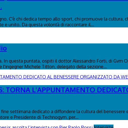
.
o. C'è chi dedica tempo allo sport, chi promuove la cultura, ch
e e unito. Da questa volontà di raccontare il...
dio
na. In questa puntata, ospiti il dottor Alessandro Forti, di Gv
 l'ingegner Michele Titton, delegato della sezione...
ESS: TORNA L'APPUNTAMENTO DEDICA
fine settimana dedicato a diffondere la cultura del benessere e
atore e Presidente di Technogym, per...
Interviste