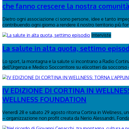
che fanno crescere la nostra comunità
Dietro ogni associazione ci sono persone, idee e tanto impegn
contribuendo ogni giorno a rendere il nostro territorio più fort
Interviste
La salute in alta quota, settimo episo
Lo sport, la montagna e la salute si incontrano a Radio Corti
dell'Urgenza e Medico Soccorritore su elicotteri da soccorso e
IV EDIZIONE DI CORTINA IN WELLN
WELLNESS FOUNDATION
Venerdì 28 e sabato 29 agosto ritorna Cortina in Wellness, un 
– organizzazione non profit creata da Nerio Alessandri, Fond