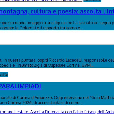
montagna, cultura e poesia: ascolta l'in
Ampezzo rende omaggio a una figura che ha lasciato un segno p
contare le Dolomiti e il rapporto tra uomo e...
. In questa puntata, ospiti Riccardo Lacedelli, responsabile dell
topedia e Traumatologia di Ospedale Cortina. GVM...
viste
 PARALIMPIADI
nale di Cortina d’Ampezzo. Oggi interviene nel “Gran Mattino”
lano Cortina 2026, di accessibilità e di come...