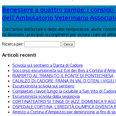
Benessere a quattro zampe: i consigli d
dell'Ambulatorio Veterinario Associat
Con l'arrivo dell'estate e delle alte temperature, anche i nost
ha illustrato i principali accorgimenti per aiutare i cani ad affr
Ricerca per:
Articoli recenti
Scivola sul sentiero a Danta di Cadore
Soccorso escursionista sul Col dei Bos a Cortina d’Am
RIAPERTO AL TRANSITO IL PONTE DI PONTECHIESA
CALALZO DI CADORE, FRANA IN VAL D’OTEN: I VIGI
Escursionista scivola sul sentiero
Completati i lavori lungo la ciclabile a San Vito di Cador
Escursionista scivola dalla seggiovia
CORTINATEATRO SI TINGE DI JAZZ: DOMENICA 9 A
OSPEDALE CORTINA, L’EREDITÀ OLIMPICA DIVENTA R
Arresto a Cortina d’Ampezzo per detenzione ai fini di s