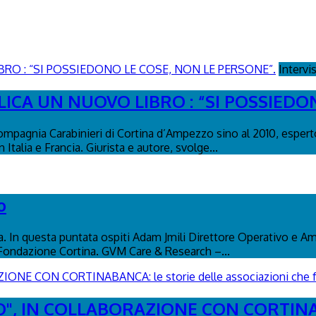
Intervi
ICA UN NUOVO LIBRO : “SI POSSIEDO
ompagnia Carabinieri di Cortina d’Ampezzo sino al 2010, esperto
Italia e Francia. Giurista e autore, svolge...
o
na. In questa puntata ospiti Adam Jmili Direttore Operativo e A
 Fondazione Cortina. GVM Care & Research –...
", IN COLLABORAZIONE CON CORTINABAN