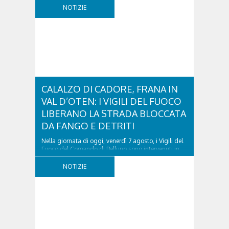
NOTIZIE
CALALZO DI CADORE, FRANA IN
VAL D’OTEN: I VIGILI DEL FUOCO
LIBERANO LA STRADA BLOCCATA
DA FANGO E DETRITI
Nella giornata di oggi, venerdì 7 agosto, i Vigili del
Fuoco del Comando di Belluno sono intervenuti in
località Diassa, in Val d’Oten, nel comune di Calalzo
di Cadore, per liberare una strada rimasta bloccata
NOTIZIE
a seguito di una frana verificatasi intorno alle ore
18:00 di ieri. Le ruspe dei GOS...