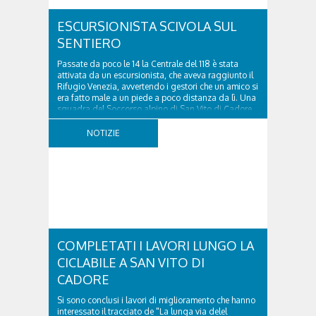
ESCURSIONISTA SCIVOLA SUL
SENTIERO
Passate da poco le 14 la Centrale del 118 è stata
attivata da un escursionista, che aveva raggiunto il
Rifugio Venezia, avvertendo i gestori che un amico si
era fatto male a un piede a poco distanza da lì. Una
squadra del Soccorso alpino di San Vito di Cadore
ha quindi raggiunto l'infortunato...
NOTIZIE
COMPLETATI I LAVORI LUNGO LA
CICLABILE A SAN VITO DI
CADORE
Si sono conclusi i lavori di miglioramento che hanno
interessato il tracciato de "La lunga via delel