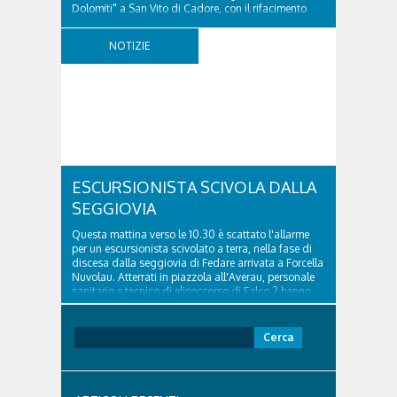
Dolomiti" a San Vito di Cadore, con il rifacimento
della nuova pavimentazione in asfalto, il ripristino
della segnaletica orizzontale e l'installazione di
NOTIZIE
appositi dissuasori in corrispondenza...
ESCURSIONISTA SCIVOLA DALLA
SEGGIOVIA
Questa mattina verso le 10.30 è scattato l'allarme
per un escursionista scivolato a terra, nella fase di
discesa dalla seggiovia di Fedare arrivata a Forcella
Nuvolau. Atterrati in piazzola all'Averau, personale
sanitario e tecnico di elisoccorso di Falco 2 hanno
raggiunto il 74enne di Teolo...
Ricerca
per: