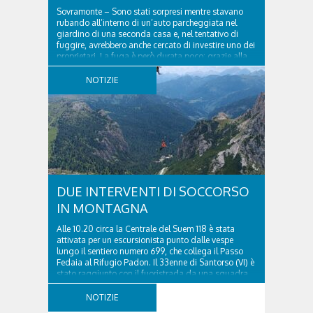
Sovramonte – Sono stati sorpresi mentre stavano
rubando all’interno di un’auto parcheggiata nel
giardino di una seconda casa e, nel tentativo di
fuggire, avrebbero anche cercato di investire uno dei
proprietari. La fuga è però durata poco: grazie alla
tempestiva chiamata al 112 e all’intervento...
NOTIZIE
DUE INTERVENTI DI SOCCORSO
IN MONTAGNA
Alle 10.20 circa la Centrale del Suem 118 è stata
attivata per un escursionista punto dalle vespe
lungo il sentiero numero 699, che collega il Passo
Fedaia al Rifugio Padon. Il 33enne di Santorso (VI) è
stato raggiunto con il fuoristrada da una squadra
del Soccorso alpino della Val Pettorina...
NOTIZIE