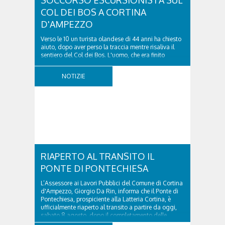
SOCCORSO ESCURSIONISTA SUL
COL DEI BOS A CORTINA
D'AMPEZZO
Verso le 10 un turista olandese di 44 anni ha chiesto
aiuto, dopo aver perso la traccia mentre risaliva il
sentiero del Col dei Bos. L'uomo, che era finito
incrodato sulla parete, sotto la verticale allo storico
ospedale militare, tra la Ferrata truppe alpine e le
NOTIZIE
Torri del Falzarego, era...
RIAPERTO AL TRANSITO IL
PONTE DI PONTECHIESA
L’Assessore ai Lavori Pubblici del Comune di Cortina
d'Ampezzo, Giorgio Da Rin, informa che il Ponte di
Pontechiesa, prospiciente alla Latteria Cortina, è
ufficialmente riaperto al transito a partire da oggi,
sabato 8 agosto, dopo il completamento delle
verifiche e il positivo collaudo...