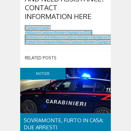
CONTACT
INFORMATION HERE
Contact+Card+-
+Milano+Cortina+Winter+Olympics+2026
Business+Card+Milano+Cortina+Winter+Olympics+2026
Poster+for+Airport+Milano+Cortina+Winter+Olympics+2026
RELATED POSTS
NOTIZIE
SOVRAMONTE, FURTO IN CASA:
DUE ARRESTI