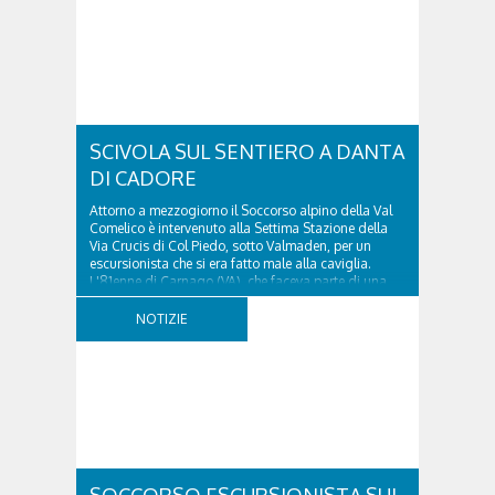
SCIVOLA SUL SENTIERO A DANTA
DI CADORE
Attorno a mezzogiorno il Soccorso alpino della Val
Comelico è intervenuto alla Settima Stazione della
Via Crucis di Col Piedo, sotto Valmaden, per un
escursionista che si era fatto male alla caviglia.
L'81enne di Carnago (VA), che faceva parte di una
comitiva e aveva riportato un trauma...
NOTIZIE