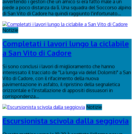
avvertendo i gestori che un amico si era fatto male a un
piede a poco distanza da lì. Una squadra del Soccorso alpino
di San Vito di Cadore ha quindi raggiunto l'infortunato...
Notizie
Completati i lavori lungo la ciclabile
a San Vito di Cadore
Si sono conclusi i lavori di miglioramento che hanno
interessato il tracciato de "La lunga via delel Dolomiti" a San
Vito di Cadore, con il rifacimento della nuova
pavimentazione in asfalto, il ripristino della segnaletica
orizzontale e l'installazione di appositi dissuasori in
corrispondenza...
Notizie
Escursionista scivola dalla seggiovia