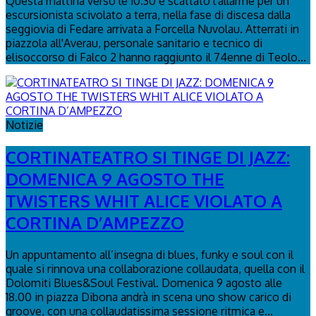
Questa mattina verso le 10.30 è scattato l'allarme per un
escursionista scivolato a terra, nella fase di discesa dalla
seggiovia di Fedare arrivata a Forcella Nuvolau. Atterrati in
piazzola all'Averau, personale sanitario e tecnico di
elisoccorso di Falco 2 hanno raggiunto il 74enne di Teolo...
Notizie
CORTINATEATRO SI TINGE DI JAZZ:
DOMENICA 9 AGOSTO THE
TWISTERS WHIT ALICE VIOLATO A
CORTINA D’AMPEZZO
Un appuntamento all’insegna di blues, funky e soul con il
quale si rinnova una collaborazione collaudata, quella con il
Dolomiti Blues&Soul Festival. Domenica 9 agosto alle
18.00 in piazza Dibona andrà in scena uno show carico di
groove, con una collaudatissima sessione ritmica e...