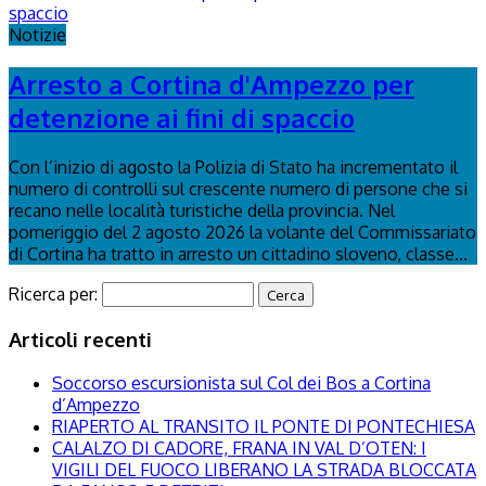
Notizie
Arresto a Cortina d'Ampezzo per
detenzione ai fini di spaccio
Con l’inizio di agosto la Polizia di Stato ha incrementato il
numero di controlli sul crescente numero di persone che si
recano nelle località turistiche della provincia. Nel
pomeriggio del 2 agosto 2026 la volante del Commissariato
di Cortina ha tratto in arresto un cittadino sloveno, classe...
Ricerca per:
Articoli recenti
Soccorso escursionista sul Col dei Bos a Cortina
d’Ampezzo
RIAPERTO AL TRANSITO IL PONTE DI PONTECHIESA
CALALZO DI CADORE, FRANA IN VAL D’OTEN: I
VIGILI DEL FUOCO LIBERANO LA STRADA BLOCCATA