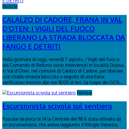
Notizie
CALALZO DI CADORE, FRANA IN VAL
D’OTEN: I VIGILI DEL FUOCO
LIBERANO LA STRADA BLOCCATA DA
FANGO E DETRITI
Nella giornata di oggi, venerdì 7 agosto, i Vigili del Fuoco
del Comando di Belluno sono intervenuti in località Diassa,
in Val d’Oten, nel comune di Calalzo di Cadore, per liberare
una strada rimasta bloccata a seguito di una frana
verificatasi intorno alle ore 18:00 di ieri. Le ruspe dei GOS...
Notizie
Escursionista scivola sul sentiero
Passate da poco le 14 la Centrale del 118 è stata attivata da
un escursionista, che aveva raggiunto il Rifugio Venezia,