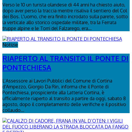
Verso le 10 un turista olandese di 44 anni ha chiesto aiuto,
dopo aver perso la traccia mentre risaliva il sentiero del Col
dei Bos. L'uomo, che era finito incrodato sulla parete, sotto
la verticale allo storico ospedale militare, tra la Ferrata
truppe alpine e le Torri del Falzarego, era...
Notizie
RIAPERTO AL TRANSITO IL PONTE DI
PONTECHIESA
L’Assessore ai Lavori Pubblici del Comune di Cortina
d'Ampezzo, Giorgio Da Rin, informa che il Ponte di
Pontechiesa, prospiciente alla Latteria Cortina, è
ufficialmente riaperto al transito a partire da oggi, sabato 8
agosto, dopo il completamento delle verifiche e il positivo
collaudo...