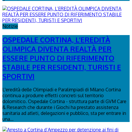
Notizie
OSPEDALE CORTINA, L’EREDITÀ
OLIMPICA DIVENTA REALTÀ PER
ESSERE PUNTO DI RIFERIMENTO
STABILE PER RESIDENTI, TURISTI E
SPORTIVI
L'eredità delle Olimpiadi e Paralimpiadi di Milano Cortina
continua a produrre effetti concreti sul territorio
dolomitico. Ospedale Cortina - struttura parte di GVM Care
& Research che durante i Giochi ha prestato assistenza
sanitaria ad atleti, delegazioni e pubblico, sta per entrare in
una...